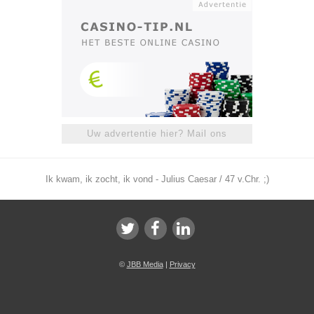
Uw advertentie hier? Mail ons
Ik kwam, ik zocht, ik vond - Julius Caesar / 47 v.Chr. ;)
©
JBB Media
|
Privacy