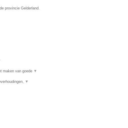
de provincie Gelderland.
▼
 het maken van goede
▼
ieverhoudingen,
▼