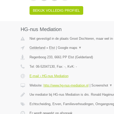
BEKIJK VOLLEDIG PROFIEL
HG-nus Mediation
Niet gevestigd in de plaats Groot Dochteren, maar wel in 
Gelderland
»
Elst
|
Google maps
▼
Regenboog 233
,
6661 PP
Elst
(
Gelderland
)
Tel:
06-52047130
, Fax:
-
, KvK:
-
E-mail › HG-nus Mediation
Website:
http://www.hg-nus-mediation.nl
|
Screenshot
▼
Uw mediator bij HG-nus Mediation is drs. Ronald Hagénu
Echtscheiding, Erven, Familieverhoudingen, Omgangsrege
Er wordt gewerkt op afspraak.