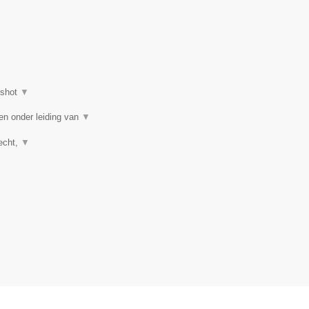
nshot
▼
en onder leiding van
▼
recht,
▼