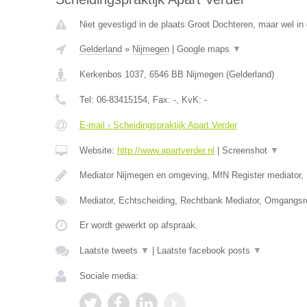
Niet gevestigd in de plaats Groot Dochteren, maar wel in 
Gelderland
»
Nijmegen
|
Google maps
▼
Kerkenbos 1037
,
6546 BB
Nijmegen
(
Gelderland
)
Tel:
06-83415154
, Fax:
-
, KvK:
-
E-mail › Scheidingspraktijk Apart Verder
Website:
http://www.apartverder.nl
|
Screenshot
▼
Mediator Nijmegen en omgeving, MfN Register mediator, 
Mediator, Echtscheiding, Rechtbank Mediator, Omgangsr
Er wordt gewerkt op afspraak.
Laatste tweets
▼
|
Laatste facebook posts
▼
Sociale media: