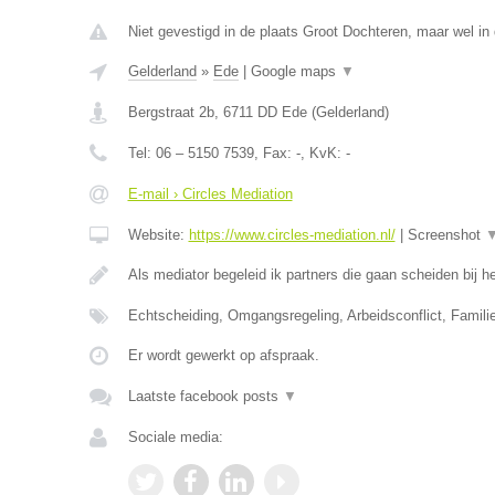
Niet gevestigd in de plaats Groot Dochteren, maar wel in 
Gelderland
»
Ede
|
Google maps
▼
Bergstraat 2b
,
6711 DD
Ede
(
Gelderland
)
Tel:
06 – 5150 7539
, Fax:
-
, KvK:
-
E-mail › Circles Mediation
Website:
https://www.circles-mediation.nl/
|
Screenshot
Als mediator begeleid ik partners die gaan scheiden bij
Echtscheiding, Omgangsregeling, Arbeidsconflict, Famil
Er wordt gewerkt op afspraak.
Laatste facebook posts
▼
Sociale media: