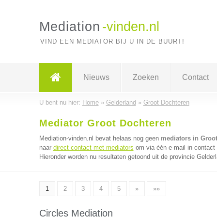
Mediation
-vinden.nl
VIND EEN MEDIATOR BIJ U IN DE BUURT!
Nieuws
Zoeken
Contact
U bent nu hier:
Home
»
Gelderland
»
Groot Dochteren
Mediator Groot Dochteren
Mediation-vinden.nl bevat helaas nog geen
mediators in Groo
naar
direct contact met mediators
om via één e-mail in contact
Hieronder worden nu resultaten getoond uit de provincie Gelder
1
2
3
4
5
»
»»
Circles Mediation