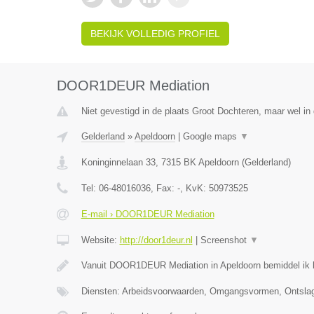
BEKIJK VOLLEDIG PROFIEL
DOOR1DEUR Mediation
Niet gevestigd in de plaats Groot Dochteren, maar wel in 
Gelderland
»
Apeldoorn
|
Google maps
▼
Koninginnelaan 33
,
7315 BK
Apeldoorn
(
Gelderland
)
Tel:
06-48016036
, Fax:
-
, KvK:
50973525
E-mail › DOOR1DEUR Mediation
Website:
http://door1deur.nl
|
Screenshot
▼
Vanuit DOOR1DEUR Mediation in Apeldoorn bemiddel ik bi
Diensten: Arbeidsvoorwaarden, Omgangsvormen, Ontslag,