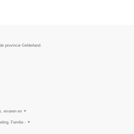
de provincie Gelderland.
s, ervaren en
▼
ling, Familie -
▼