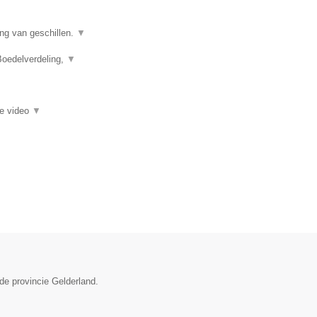
ing van geschillen.
▼
Boedelverdeling,
▼
ie video
▼
de provincie Gelderland.