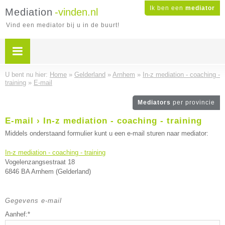
Ik ben een
mediator
Mediation
-vinden.nl
Vind een mediator bij u in de buurt!
U bent nu hier:
Home
»
Gelderland
»
Arnhem
»
In-z mediation - coaching -
training
»
E-mail
Mediators
per provincie
E-mail › In-z mediation - coaching - training
Middels onderstaand formulier kunt u een e-mail sturen naar mediator:
In-z mediation - coaching - training
Vogelenzangsestraat 18
6846 BA Arnhem (Gelderland)
Gegevens e-mail
Aanhef:*