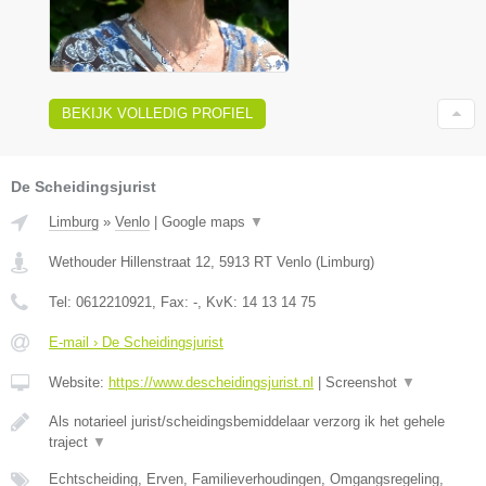
BEKIJK VOLLEDIG PROFIEL
De Scheidingsjurist
Limburg
»
Venlo
|
Google maps
▼
Wethouder Hillenstraat 12
,
5913 RT
Venlo
(
Limburg
)
Tel:
0612210921
, Fax:
-
, KvK:
14 13 14 75
E-mail › De Scheidingsjurist
Website:
https://www.descheidingsjurist.nl
|
Screenshot
▼
Als notarieel jurist/scheidingsbemiddelaar verzorg ik het gehele
traject
▼
Echtscheiding, Erven, Familieverhoudingen, Omgangsregeling,