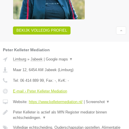
BEKIJK VOLLEDIG PROFIEL
Peter Kelleter Mediation
Limburg
»
Jabeek
|
Google maps
▼
Maar 12
,
6454 AM
Jabeek
(
Limburg
)
Tel:
06 414 889 99
, Fax:
-
, KvK:
-
E-mail › Peter Kelleter Mediation
Website:
https://www.kelletermediation.nl/
|
Screenshot
▼
Peter Kelleter is actief als MfN Register mediator binnen
echtscheidingen.
▼
Volledige echtscheiding, Ouderschapsplan opstellen, Alimentatie