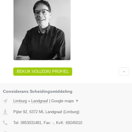
BEKIJK VOLLEDIG PROFIEL
Considerans Scheidingsmiddeling
Limburg
»
Landgraaf
|
Google maps
▼
Pijler 92
,
6372 ML
Landgraaf
(
Limburg
)
Tel:
0853031481
, Fax:
-
, KvK:
69245010