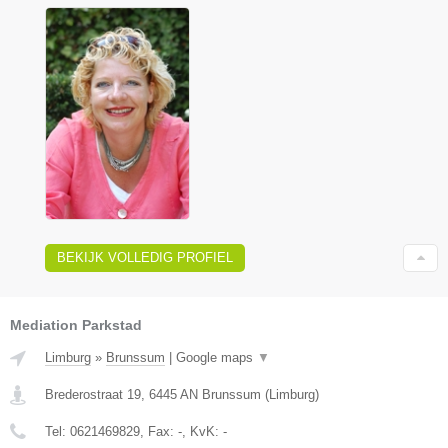
BEKIJK VOLLEDIG PROFIEL
Mediation Parkstad
Limburg
»
Brunssum
|
Google maps
▼
Brederostraat 19
,
6445 AN
Brunssum
(
Limburg
)
Tel:
0621469829
, Fax:
-
, KvK:
-