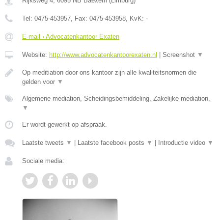
Rijksweg 4
,
6095 NB
Baexem
(
Limburg
)
Tel:
0475-453957
, Fax:
0475-453958
, KvK:
-
E-mail › Advocatenkantoor Exaten
Website:
http://www.advocatenkantoorexaten.nl
|
Screenshot
▼
Op meditiation door ons kantoor zijn alle kwaliteitsnormen die
gelden voor
▼
Algemene mediation, Scheidingsbemiddeling, Zakelijke mediation,
▼
Er wordt gewerkt op afspraak.
Laatste tweets
▼
|
Laatste facebook posts
▼
|
Introductie video
▼
Sociale media: