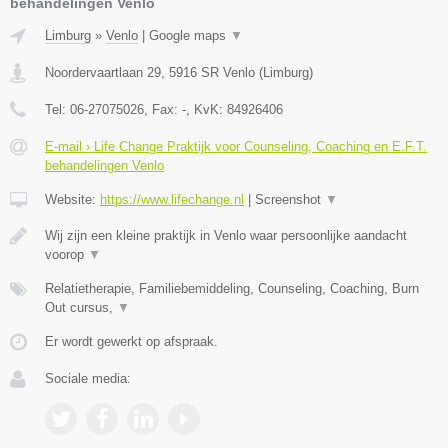
behandelingen Venlo
Limburg
»
Venlo
|
Google maps
▼
Noordervaartlaan 29
,
5916 SR
Venlo
(
Limburg
)
Tel:
06-27075026
, Fax:
-
, KvK:
84926406
E-mail › Life Change Praktijk voor Counseling, Coaching en E.F.T.
behandelingen Venlo
Website:
https://www.lifechange.nl
|
Screenshot
▼
Wij zijn een kleine praktijk in Venlo waar persoonlijke aandacht
voorop
▼
Relatietherapie, Familiebemiddeling, Counseling, Coaching, Burn
Out cursus,
▼
Er wordt gewerkt op afspraak.
Sociale media: