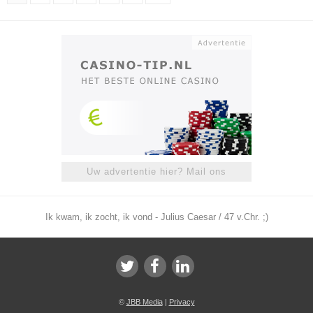
Uw advertentie hier? Mail ons
Ik kwam, ik zocht, ik vond - Julius Caesar / 47 v.Chr. ;)
©
JBB Media
|
Privacy