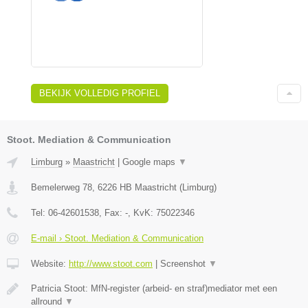
BEKIJK VOLLEDIG PROFIEL
Stoot. Mediation & Communication
Limburg
»
Maastricht
|
Google maps
▼
Bemelerweg 78
,
6226 HB
Maastricht
(
Limburg
)
Tel:
06-42601538
, Fax:
-
, KvK:
75022346
E-mail › Stoot. Mediation & Communication
Website:
http://www.stoot.com
|
Screenshot
▼
Patricia Stoot: MfN-register (arbeid- en straf)mediator met een
allround
▼