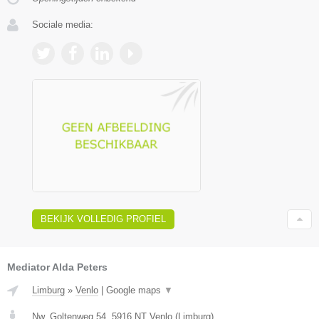
Sociale media:
BEKIJK VOLLEDIG PROFIEL
Mediator Alda Peters
Limburg
»
Venlo
|
Google maps
▼
Nw. Goltenweg 54
,
5916 NT
Venlo
(
Limburg
)