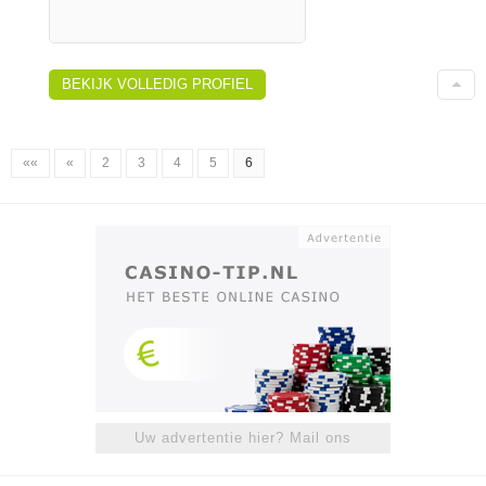
BEKIJK VOLLEDIG PROFIEL
««
«
2
3
4
5
6
Uw advertentie hier? Mail ons