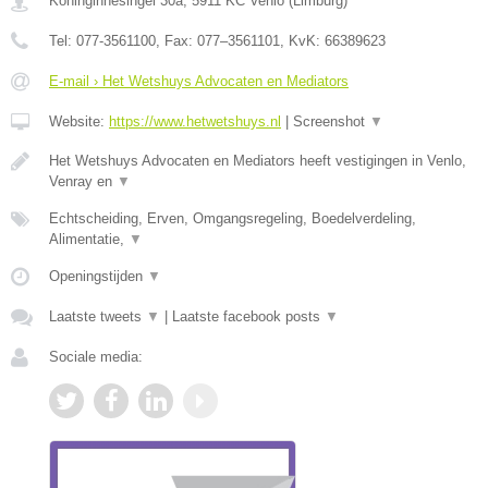
Koninginnesingel 30a
,
5911 KC
Venlo
(
Limburg
)
Tel:
077-3561100
, Fax:
077–3561101
, KvK:
66389623
E-mail › Het Wetshuys Advocaten en Mediators
Website:
https://www.hetwetshuys.nl
|
Screenshot
▼
Het Wetshuys Advocaten en Mediators heeft vestigingen in Venlo,
Venray en
▼
Echtscheiding, Erven, Omgangsregeling, Boedelverdeling,
Alimentatie,
▼
Openingstijden
▼
Laatste tweets
▼
|
Laatste facebook posts
▼
Sociale media: