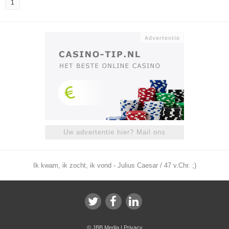
1
Uw advertentie hier? Mail ons
Ik kwam, ik zocht, ik vond - Julius Caesar / 47 v.Chr. ;)
©
JBB Media
|
Privacy