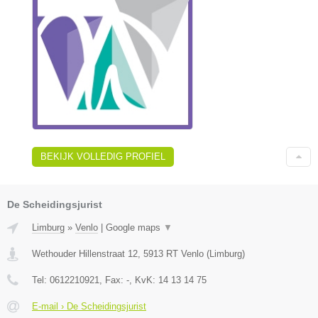
BEKIJK VOLLEDIG PROFIEL
De Scheidingsjurist
Limburg
»
Venlo
|
Google maps
▼
Wethouder Hillenstraat 12
,
5913 RT
Venlo
(
Limburg
)
Tel:
0612210921
, Fax:
-
, KvK:
14 13 14 75
E-mail › De Scheidingsjurist