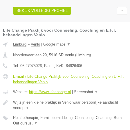
BEKIJK VOLLEDIG PROFIEL
Life Change Praktijk voor Counseling, Coaching en E.F.T.
behandelingen Venlo
Limburg
»
Venlo
|
Google maps
▼
Noordervaartlaan 29
,
5916 SR
Venlo
(
Limburg
)
Tel:
06-27075026
, Fax:
-
, KvK:
84926406
E-mail › Life Change Praktijk voor Counseling, Coaching en E.F.T.
behandelingen Venlo
Website:
https://www.lifechange.nl
|
Screenshot
▼
Wij zijn een kleine praktijk in Venlo waar persoonlijke aandacht
voorop
▼
Relatietherapie, Familiebemiddeling, Counseling, Coaching, Burn
Out cursus,
▼