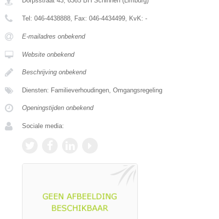
Dorpsstraat 43
,
6365 BH
Schinnen
(
Limburg
)
Tel:
046-4438888
, Fax:
046-4434499
, KvK:
-
E-mailadres onbekend
Website onbekend
Beschrijving onbekend
Diensten: Familieverhoudingen, Omgangsregeling
Openingstijden onbekend
Sociale media: