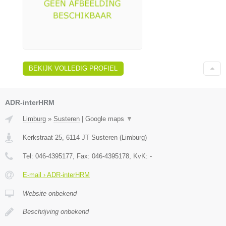
BEKIJK VOLLEDIG PROFIEL
ADR-interHRM
Limburg
»
Susteren
|
Google maps
▼
Kerkstraat 25
,
6114 JT
Susteren
(
Limburg
)
Tel:
046-4395177
, Fax:
046-4395178
, KvK:
-
E-mail › ADR-interHRM
Website onbekend
Beschrijving onbekend