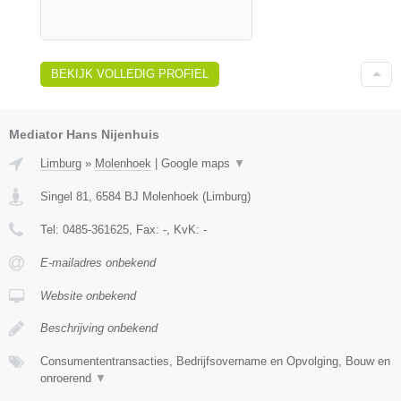
BEKIJK VOLLEDIG PROFIEL
Mediator Hans Nijenhuis
Limburg
»
Molenhoek
|
Google maps
▼
Singel 81
,
6584 BJ
Molenhoek
(
Limburg
)
Tel:
0485-361625
, Fax:
-
, KvK:
-
E-mailadres onbekend
Website onbekend
Beschrijving onbekend
Consumententransacties, Bedrijfsovername en Opvolging, Bouw en
onroerend
▼