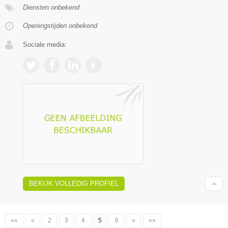
Diensten onbekend
Openingstijden onbekend
Sociale media:
BEKIJK VOLLEDIG PROFIEL
««
«
2
3
4
5
6
»
»»