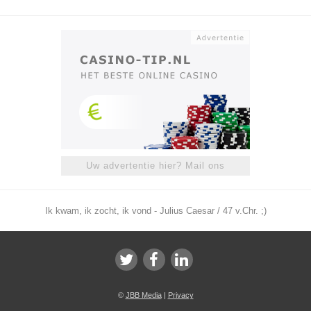
Uw advertentie hier? Mail ons
Ik kwam, ik zocht, ik vond - Julius Caesar / 47 v.Chr. ;)
©
JBB Media
|
Privacy