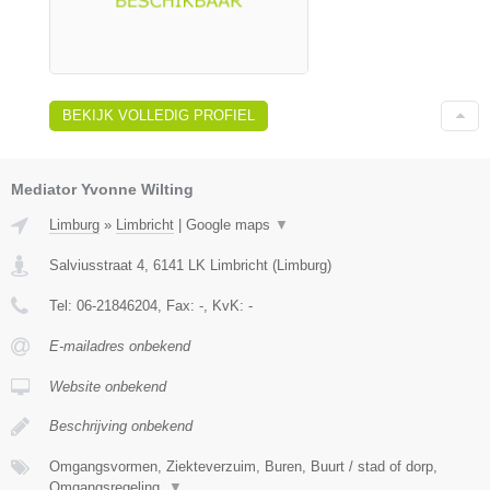
BEKIJK VOLLEDIG PROFIEL
Mediator Yvonne Wilting
Limburg
»
Limbricht
|
Google maps
▼
Salviusstraat 4
,
6141 LK
Limbricht
(
Limburg
)
Tel:
06-21846204
, Fax:
-
, KvK:
-
E-mailadres onbekend
Website onbekend
Beschrijving onbekend
Omgangsvormen, Ziekteverzuim, Buren, Buurt / stad of dorp,
Omgangsregeling,
▼