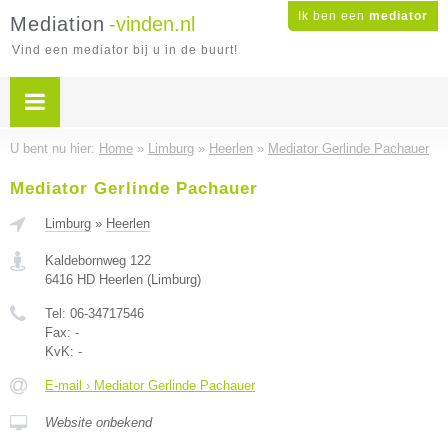
Ik ben een
mediator
Mediation
-vinden.nl
Vind een mediator bij u in de buurt!
U bent nu hier:
Home
»
Limburg
»
Heerlen
»
Mediator Gerlinde Pachauer
Mediator Gerlinde Pachauer
Limburg
»
Heerlen
Kaldebornweg 122
6416 HD
Heerlen
(
Limburg
)
Tel:
06-34717546
Fax:
-
KvK:
-
E-mail › Mediator Gerlinde Pachauer
Website onbekend