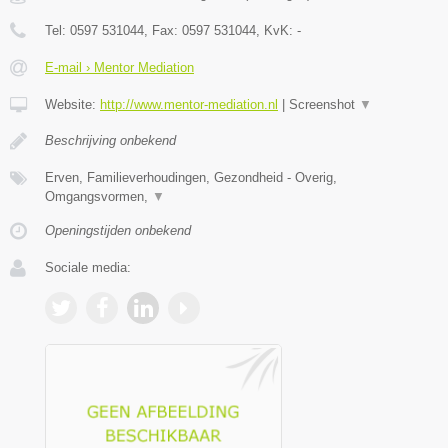
Tel:
0597 531044
, Fax:
0597 531044
, KvK:
-
E-mail › Mentor Mediation
Website:
http://www.mentor-mediation.nl
|
Screenshot
▼
Beschrijving onbekend
Erven, Familieverhoudingen, Gezondheid - Overig,
Omgangsvormen,
▼
Openingstijden onbekend
Sociale media: