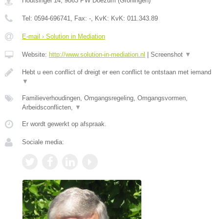
Houtsingel 14
,
9863 PW
Doezum
(
Groningen
)
Tel:
0594-696741
, Fax:
-
, KvK:
KvK: 011.343.89
E-mail › Solution in Mediation
Website:
http://www.solution-in-mediation.nl
|
Screenshot
▼
Hebt u een conflict of dreigt er een conflict te ontstaan met iemand
▼
Familieverhoudingen, Omgangsregeling, Omgangsvormen,
Arbeidsconflicten,
▼
Er wordt gewerkt op afspraak.
Sociale media: