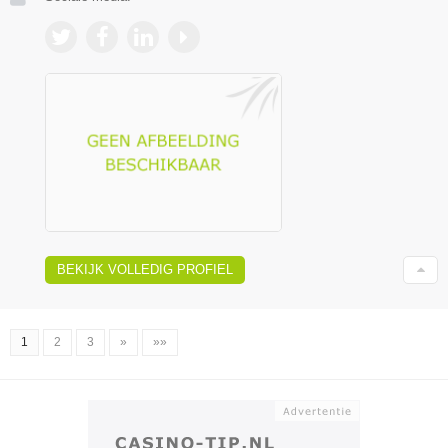
BEKIJK VOLLEDIG PROFIEL
1
2
3
»
»»