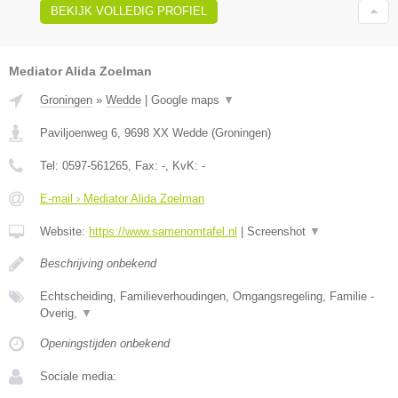
BEKIJK VOLLEDIG PROFIEL
Mediator Alida Zoelman
Groningen
»
Wedde
|
Google maps
▼
Paviljoenweg 6
,
9698 XX
Wedde
(
Groningen
)
Tel:
0597-561265
, Fax:
-
, KvK:
-
E-mail › Mediator Alida Zoelman
Website:
https://www.samenomtafel.nl
|
Screenshot
▼
Beschrijving onbekend
Echtscheiding, Familieverhoudingen, Omgangsregeling, Familie -
Overig,
▼
Openingstijden onbekend
Sociale media: