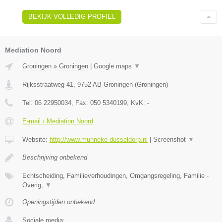
BEKIJK VOLLEDIG PROFIEL
Mediation Noord
Groningen
»
Groningen
|
Google maps
▼
Rijksstraatweg 41
,
9752 AB
Groningen
(
Groningen
)
Tel:
06 22950034
, Fax:
050 5340199
, KvK:
-
E-mail › Mediation Noord
Website:
http://www.munneke-dusseldorp.nl
|
Screenshot
▼
Beschrijving onbekend
Echtscheiding, Familieverhoudingen, Omgangsregeling, Familie -
Overig,
▼
Openingstijden onbekend
Sociale media: