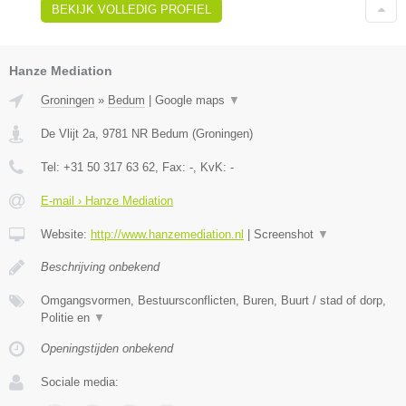
BEKIJK VOLLEDIG PROFIEL
Hanze Mediation
Groningen
»
Bedum
|
Google maps
▼
De Vlijt 2a
,
9781 NR
Bedum
(
Groningen
)
Tel:
+31 50 317 63 62
, Fax:
-
, KvK:
-
E-mail › Hanze Mediation
Website:
http://www.hanzemediation.nl
|
Screenshot
▼
Beschrijving onbekend
Omgangsvormen, Bestuursconflicten, Buren, Buurt / stad of dorp,
Politie en
▼
Openingstijden onbekend
Sociale media: