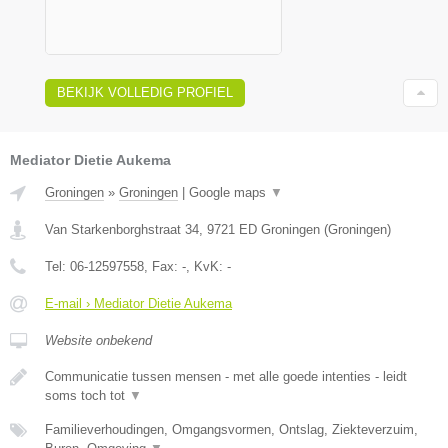
BEKIJK VOLLEDIG PROFIEL
Mediator Dietie Aukema
Groningen
»
Groningen
|
Google maps
▼
Van Starkenborghstraat 34
,
9721 ED
Groningen
(
Groningen
)
Tel:
06-12597558
, Fax:
-
, KvK:
-
E-mail › Mediator Dietie Aukema
Website onbekend
Communicatie tussen mensen - met alle goede intenties - leidt
soms toch tot
▼
Familieverhoudingen, Omgangsvormen, Ontslag, Ziekteverzuim,