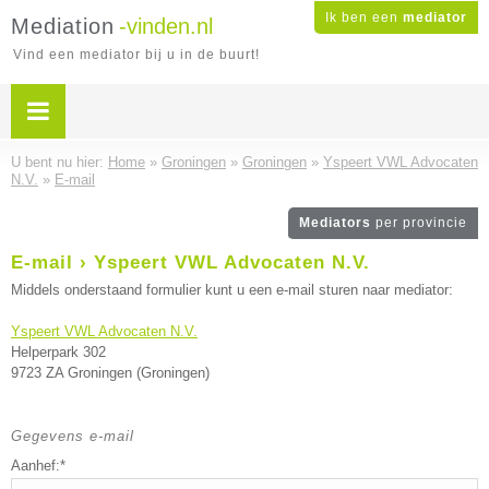
Ik ben een
mediator
Mediation
-vinden.nl
Vind een mediator bij u in de buurt!
U bent nu hier:
Home
»
Groningen
»
Groningen
»
Yspeert VWL Advocaten
N.V.
»
E-mail
Mediators
per provincie
E-mail › Yspeert VWL Advocaten N.V.
Middels onderstaand formulier kunt u een e-mail sturen naar mediator:
Yspeert VWL Advocaten N.V.
Helperpark 302
9723 ZA Groningen (Groningen)
Gegevens e-mail
Aanhef:*