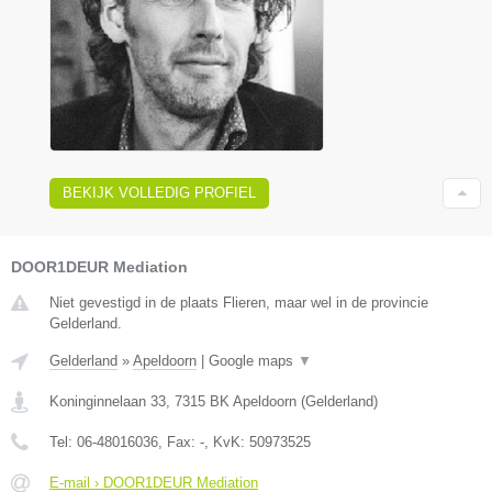
BEKIJK VOLLEDIG PROFIEL
DOOR1DEUR Mediation
Niet gevestigd in de plaats Flieren, maar wel in de provincie
Gelderland.
Gelderland
»
Apeldoorn
|
Google maps
▼
Koninginnelaan 33
,
7315 BK
Apeldoorn
(
Gelderland
)
Tel:
06-48016036
, Fax:
-
, KvK:
50973525
E-mail › DOOR1DEUR Mediation