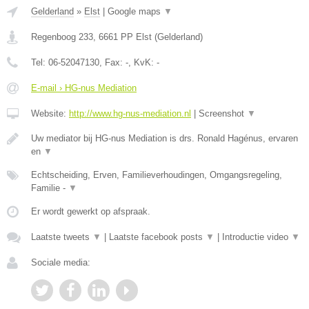
Gelderland
»
Elst
|
Google maps
▼
Regenboog 233
,
6661 PP
Elst
(
Gelderland
)
Tel:
06-52047130
, Fax:
-
, KvK:
-
E-mail › HG-nus Mediation
Website:
http://www.hg-nus-mediation.nl
|
Screenshot
▼
Uw mediator bij HG-nus Mediation is drs. Ronald Hagénus, ervaren
en
▼
Echtscheiding, Erven, Familieverhoudingen, Omgangsregeling,
Familie -
▼
Er wordt gewerkt op afspraak.
Laatste tweets
▼
|
Laatste facebook posts
▼
|
Introductie video
▼
Sociale media: