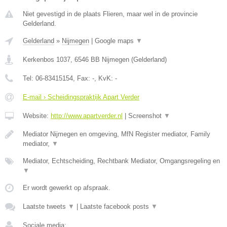
Niet gevestigd in de plaats Flieren, maar wel in de provincie
Gelderland.
Gelderland
»
Nijmegen
|
Google maps
▼
Kerkenbos 1037
,
6546 BB
Nijmegen
(
Gelderland
)
Tel:
06-83415154
, Fax:
-
, KvK:
-
E-mail › Scheidingspraktijk Apart Verder
Website:
http://www.apartverder.nl
|
Screenshot
▼
Mediator Nijmegen en omgeving, MfN Register mediator, Family
mediator,
▼
Mediator, Echtscheiding, Rechtbank Mediator, Omgangsregeling en
▼
Er wordt gewerkt op afspraak.
Laatste tweets
▼
|
Laatste facebook posts
▼
Sociale media: