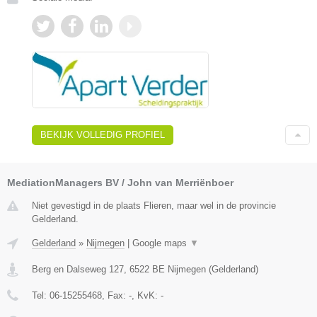
BEKIJK VOLLEDIG PROFIEL
MediationManagers BV / John van Merriënboer
Niet gevestigd in de plaats Flieren, maar wel in de provincie
Gelderland.
Gelderland
»
Nijmegen
|
Google maps
▼
Berg en Dalseweg 127
,
6522 BE
Nijmegen
(
Gelderland
)
Tel:
06-15255468
, Fax:
-
, KvK:
-