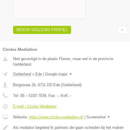
BEKIJK VOLLEDIG PROFIEL
Circles Mediation
Niet gevestigd in de plaats Flieren, maar wel in de provincie
Gelderland.
Gelderland
»
Ede
|
Google maps
▼
Bergstraat 2b
,
6711 DD
Ede
(
Gelderland
)
Tel:
06 – 5150 7539
, Fax:
-
, KvK:
-
E-mail › Circles Mediation
Website:
https://www.circles-mediation.nl/
|
Screenshot
▼
Als mediator begeleid ik partners die gaan scheiden bij het maken