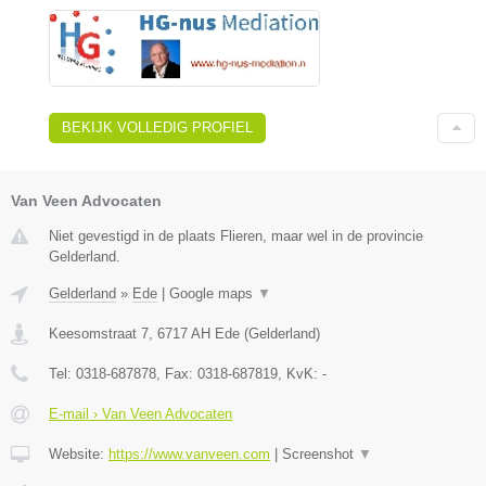
BEKIJK VOLLEDIG PROFIEL
Van Veen Advocaten
Niet gevestigd in de plaats Flieren, maar wel in de provincie
Gelderland.
Gelderland
»
Ede
|
Google maps
▼
Keesomstraat 7
,
6717 AH
Ede
(
Gelderland
)
Tel:
0318-687878
, Fax:
0318-687819
, KvK:
-
E-mail › Van Veen Advocaten
Website:
https://www.vanveen.com
|
Screenshot
▼