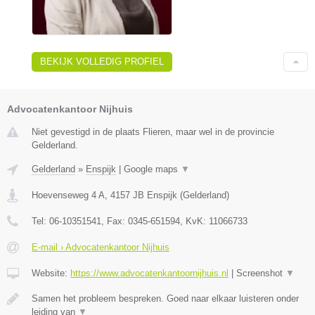
BEKIJK VOLLEDIG PROFIEL
Advocatenkantoor Nijhuis
Niet gevestigd in de plaats Flieren, maar wel in de provincie
Gelderland.
Gelderland
»
Enspijk
|
Google maps
▼
Hoevenseweg 4 A
,
4157 JB
Enspijk
(
Gelderland
)
Tel:
06-10351541
, Fax:
0345-651594
, KvK:
11066733
E-mail › Advocatenkantoor Nijhuis
Website:
https://www.advocatenkantoornijhuis.nl
|
Screenshot
▼
Samen het probleem bespreken. Goed naar elkaar luisteren onder
leiding van
▼