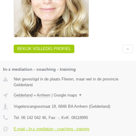
BEKIJK VOLLEDIG PROFIEL
In-z mediation - coaching - training
Niet gevestigd in de plaats Flieren, maar wel in de provincie
Gelderland.
Gelderland
»
Arnhem
|
Google maps
▼
Vogelenzangsestraat 18
,
6846 BA
Arnhem
(
Gelderland
)
Tel:
06 142 042 46
, Fax:
-
, KvK:
08118995
E-mail › In-z mediation - coaching - training