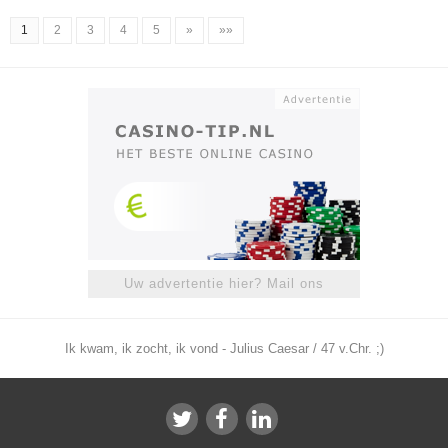
1
2
3
4
5
»
»»
Uw advertentie hier? Mail ons
Ik kwam, ik zocht, ik vond - Julius Caesar / 47 v.Chr. ;)