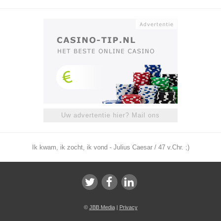
Uw advertentie hier? Mail ons
Ik kwam, ik zocht, ik vond - Julius Caesar / 47 v.Chr. ;)
©
JBB Media
|
Privacy