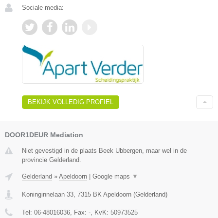
Sociale media:
BEKIJK VOLLEDIG PROFIEL
DOOR1DEUR Mediation
Niet gevestigd in de plaats Beek Ubbergen, maar wel in de
provincie Gelderland.
Gelderland
»
Apeldoorn
|
Google maps
▼
Koninginnelaan 33
,
7315 BK
Apeldoorn
(
Gelderland
)
Tel:
06-48016036
, Fax:
-
, KvK:
50973525