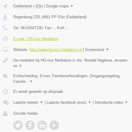
Gelderland
»
Elst
|
Google maps
▼
Regenboog 233
,
6661 PP
Elst
(
Gelderland
)
Tel:
06-52047130
, Fax:
-
, KvK:
-
E-mail › HG-nus Mediation
Website:
http://www.hg-nus-mediation.nl
|
Screenshot
▼
Uw mediator bij HG-nus Mediation is drs. Ronald Hagénus, ervaren
en
▼
Echtscheiding, Erven, Familieverhoudingen, Omgangsregeling,
Familie -
▼
Er wordt gewerkt op afspraak.
Laatste tweets
▼
|
Laatste facebook posts
▼
|
Introductie video
▼
Sociale media: