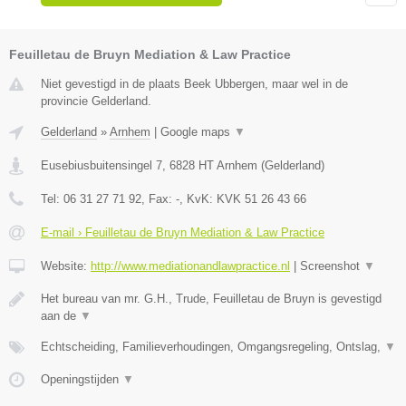
Feuilletau de Bruyn Mediation & Law Practice
Niet gevestigd in de plaats Beek Ubbergen, maar wel in de
provincie Gelderland.
Gelderland
»
Arnhem
|
Google maps
▼
Eusebiusbuitensingel 7
,
6828 HT
Arnhem
(
Gelderland
)
Tel:
06 31 27 71 92
, Fax:
-
, KvK:
KVK 51 26 43 66
E-mail › Feuilletau de Bruyn Mediation & Law Practice
Website:
http://www.mediationandlawpractice.nl
|
Screenshot
▼
Het bureau van mr. G.H., Trude, Feuilletau de Bruyn is gevestigd
aan de
▼
Echtscheiding, Familieverhoudingen, Omgangsregeling, Ontslag,
▼
Openingstijden
▼