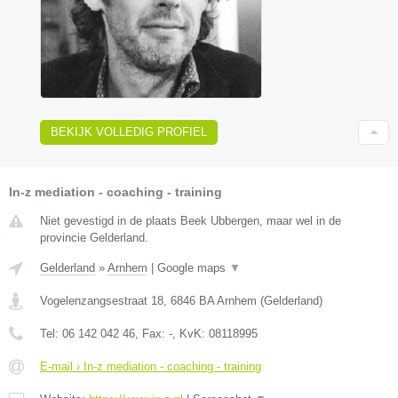
BEKIJK VOLLEDIG PROFIEL
In-z mediation - coaching - training
Niet gevestigd in de plaats Beek Ubbergen, maar wel in de
provincie Gelderland.
Gelderland
»
Arnhem
|
Google maps
▼
Vogelenzangsestraat 18
,
6846 BA
Arnhem
(
Gelderland
)
Tel:
06 142 042 46
, Fax:
-
, KvK:
08118995
E-mail › In-z mediation - coaching - training