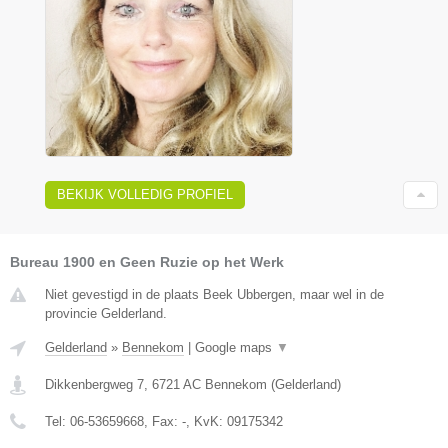
BEKIJK VOLLEDIG PROFIEL
Bureau 1900 en Geen Ruzie op het Werk
Niet gevestigd in de plaats Beek Ubbergen, maar wel in de
provincie Gelderland.
Gelderland
»
Bennekom
|
Google maps
▼
Dikkenbergweg 7
,
6721 AC
Bennekom
(
Gelderland
)
Tel:
06-53659668
, Fax:
-
, KvK:
09175342