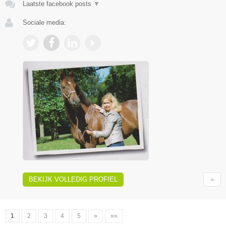
Laatste facebook posts
▼
Sociale media:
BEKIJK VOLLEDIG PROFIEL
1
2
3
4
5
»
»»