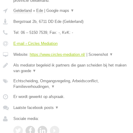
provincie Gelderland.
Gelderland
»
Ede
|
Google maps
▼
Bergstraat 2b
,
6711 DD
Ede
(
Gelderland
)
Tel:
06 – 5150 7539
, Fax:
-
, KvK:
-
E-mail › Circles Mediation
Website:
https://www.circles-mediation.nl/
|
Screenshot
▼
Als mediator begeleid ik partners die gaan scheiden bij het maken
van goede
▼
Echtscheiding, Omgangsregeling, Arbeidsconflict,
Familieverhoudingen,
▼
Er wordt gewerkt op afspraak.
Laatste facebook posts
▼
Sociale media: