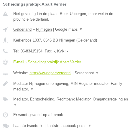
Scheidingspraktijk Apart Verder
Niet gevestigd in de plaats Beek Ubbergen, maar wel in de
provincie Gelderland.
Gelderland
»
Nijmegen
|
Google maps
▼
Kerkenbos 1037
,
6546 BB
Nijmegen
(
Gelderland
)
Tel:
06-83415154
, Fax:
-
, KvK:
-
E-mail › Scheidingspraktijk Apart Verder
Website:
http://www.apartverder.nl
|
Screenshot
▼
Mediator Nijmegen en omgeving, MfN Register mediator, Family
mediator,
▼
Mediator, Echtscheiding, Rechtbank Mediator, Omgangsregeling en
▼
Er wordt gewerkt op afspraak.
Laatste tweets
▼
|
Laatste facebook posts
▼