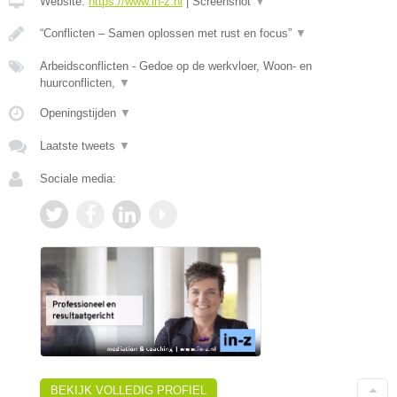
Website:
https://www.in-z.nl
|
Screenshot
▼
“Conflicten – Samen oplossen met rust en focus”
▼
Arbeidsconflicten - Gedoe op de werkvloer, Woon- en
huurconflicten,
▼
Openingstijden
▼
Laatste tweets
▼
Sociale media:
BEKIJK VOLLEDIG PROFIEL