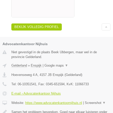
BEKIJK VOLLEDIG PROFIEL
Advocatenkantoor Nijhuis
Niet gevestigd in de plaats Beek Ubbergen, maar wel in de
provincie Gelderland.
Gelderland
»
Enspijk
|
Google maps
▼
Hoevenseweg 4 A
,
4157 JB
Enspijk
(
Gelderland
)
Tel:
06-10351541
, Fax:
0345-651594
, KvK:
11066733
E-mail › Advocatenkantoor Nijhuis
Website:
https://www.advocatenkantoornijhuis.nl
|
Screenshot
▼
Samen het probleem bespreken. Goed naar elkaar luisteren onder