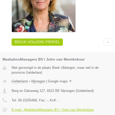
BEKIJK VOLLEDIG PROFIEL
MediationManagers BV / John van Merriënboer
Niet gevestigd in de plaats Beek Ubbergen, maar wel in de
provincie Gelderland.
Gelderland
»
Nijmegen
|
Google maps
▼
Berg en Dalseweg 127
,
6522 BE
Nijmegen
(
Gelderland
)
Tel:
06-15255468
, Fax:
-
, KvK:
-
E-mail › MediationManagers BV / John van Merriënboer