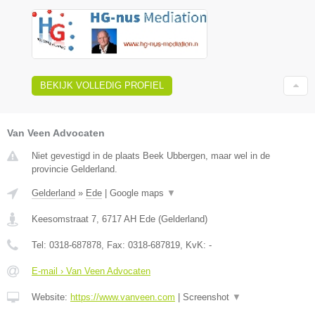
BEKIJK VOLLEDIG PROFIEL
Van Veen Advocaten
Niet gevestigd in de plaats Beek Ubbergen, maar wel in de
provincie Gelderland.
Gelderland
»
Ede
|
Google maps
▼
Keesomstraat 7
,
6717 AH
Ede
(
Gelderland
)
Tel:
0318-687878
, Fax:
0318-687819
, KvK:
-
E-mail › Van Veen Advocaten
Website:
https://www.vanveen.com
|
Screenshot
▼