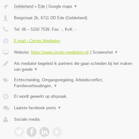
Gelderland
»
Ede
|
Google maps
▼
Bergstraat 2b
,
6711 DD
Ede
(
Gelderland
)
Tel:
06 – 5150 7539
, Fax:
-
, KvK:
-
E-mail › Circles Mediation
Website:
https://www.circles-mediation.nl/
|
Screenshot
▼
Als mediator begeleid ik partners die gaan scheiden bij het maken
van goede
▼
Echtscheiding, Omgangsregeling, Arbeidsconflict,
Familieverhoudingen,
▼
Er wordt gewerkt op afspraak.
Laatste facebook posts
▼
Sociale media: