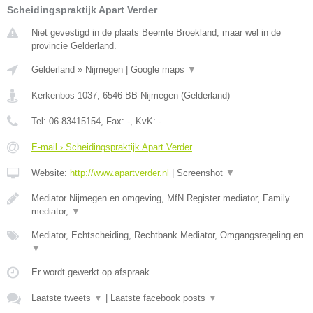
Scheidingspraktijk Apart Verder
Niet gevestigd in de plaats Beemte Broekland, maar wel in de
provincie Gelderland.
Gelderland
»
Nijmegen
|
Google maps
▼
Kerkenbos 1037
,
6546 BB
Nijmegen
(
Gelderland
)
Tel:
06-83415154
, Fax:
-
, KvK:
-
E-mail › Scheidingspraktijk Apart Verder
Website:
http://www.apartverder.nl
|
Screenshot
▼
Mediator Nijmegen en omgeving, MfN Register mediator, Family
mediator,
▼
Mediator, Echtscheiding, Rechtbank Mediator, Omgangsregeling en
▼
Er wordt gewerkt op afspraak.
Laatste tweets
▼
|
Laatste facebook posts
▼