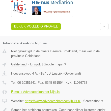
BEKIJK VOLLEDIG PROFIEL
Advocatenkantoor Nijhuis
Niet gevestigd in de plaats Beemte Broekland, maar wel in de
provincie Gelderland.
Gelderland
»
Enspijk
|
Google maps
▼
Hoevenseweg 4 A
,
4157 JB
Enspijk
(
Gelderland
)
Tel:
06-10351541
, Fax:
0345-651594
, KvK:
11066733
E-mail › Advocatenkantoor Nijhuis
Website:
https://www.advocatenkantoornijhuis.nl
|
Screenshot
▼
Samen het probleem bespreken. Goed naar elkaar luisteren onder