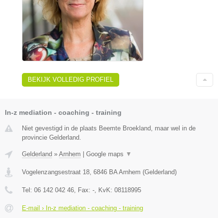
BEKIJK VOLLEDIG PROFIEL
In-z mediation - coaching - training
Niet gevestigd in de plaats Beemte Broekland, maar wel in de
provincie Gelderland.
Gelderland
»
Arnhem
|
Google maps
▼
Vogelenzangsestraat 18
,
6846 BA
Arnhem
(
Gelderland
)
Tel:
06 142 042 46
, Fax:
-
, KvK:
08118995
E-mail › In-z mediation - coaching - training