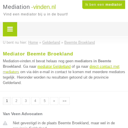
Ik ben een
mediator
Mediation
-vinden.nl
Vind een mediator bij u in de buurt!
U bent nu hier:
Home
»
Gelderland
»
Beemte Broekland
Mediator Beemte Broekland
Mediation-vinden.nl bevat helaas nog geen
mediators in Beemte
Broekland
. Ga naar
mediator Gelderland
of ga naar
direct contact met
mediators
om via één e-mail in contact te komen met meerdere mediators
tegelijk. Hieronder worden nu resultaten getoond uit de provincie
Gelderland.
1
2
3
4
5
»
»»
Van Veen Advocaten
Niet gevestigd in de plaats Beemte Broekland, maar wel in de