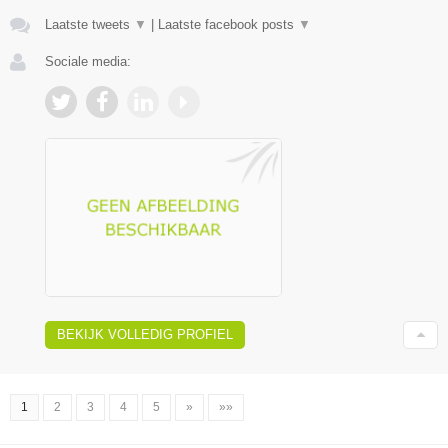
Laatste tweets
▼
|
Laatste facebook posts
▼
Sociale media:
BEKIJK VOLLEDIG PROFIEL
1
2
3
4
5
»
»»