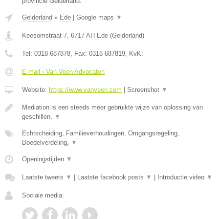
provincie Gelderland.
Gelderland
»
Ede
|
Google maps
▼
Keesomstraat 7
,
6717 AH
Ede
(
Gelderland
)
Tel:
0318-687878
, Fax:
0318-687819
, KvK:
-
E-mail › Van Veen Advocaten
Website:
https://www.vanveen.com
|
Screenshot
▼
Mediation is een steeds meer gebruikte wijze van oplossing van
geschillen.
▼
Echtscheiding, Familieverhoudingen, Omgangsregeling,
Boedelverdeling,
▼
Openingstijden
▼
Laatste tweets
▼
|
Laatste facebook posts
▼
|
Introductie video
▼
Sociale media: