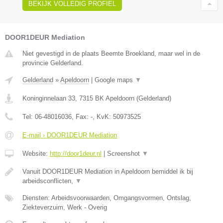
BEKIJK VOLLEDIG PROFIEL
DOOR1DEUR Mediation
Niet gevestigd in de plaats Beemte Broekland, maar wel in de
provincie Gelderland.
Gelderland
»
Apeldoorn
|
Google maps
▼
Koninginnelaan 33
,
7315 BK
Apeldoorn
(
Gelderland
)
Tel:
06-48016036
, Fax:
-
, KvK:
50973525
E-mail › DOOR1DEUR Mediation
Website:
http://door1deur.nl
|
Screenshot
▼
Vanuit DOOR1DEUR Mediation in Apeldoorn bemiddel ik bij
arbeidsconflicten,
▼
Diensten: Arbeidsvoorwaarden, Omgangsvormen, Ontslag,
Ziekteverzuim, Werk - Overig