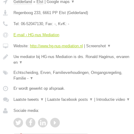
Gelderland
»
Elst
|
Google maps
▼
Regenboog 233
,
6661 PP
Elst
(
Gelderland
)
Tel:
06-52047130
, Fax:
-
, KvK:
-
E-mail › HG-nus Mediation
Website:
http://www.hg-nus-mediation.nl
|
Screenshot
▼
Uw mediator bij HG-nus Mediation is drs. Ronald Hagénus, ervaren
en
▼
Echtscheiding, Erven, Familieverhoudingen, Omgangsregeling,
Familie -
▼
Er wordt gewerkt op afspraak.
Laatste tweets
▼
|
Laatste facebook posts
▼
|
Introductie video
▼
Sociale media: