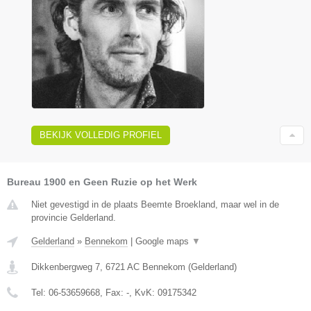
BEKIJK VOLLEDIG PROFIEL
Bureau 1900 en Geen Ruzie op het Werk
Niet gevestigd in de plaats Beemte Broekland, maar wel in de
provincie Gelderland.
Gelderland
»
Bennekom
|
Google maps
▼
Dikkenbergweg 7
,
6721 AC
Bennekom
(
Gelderland
)
Tel:
06-53659668
, Fax:
-
, KvK:
09175342