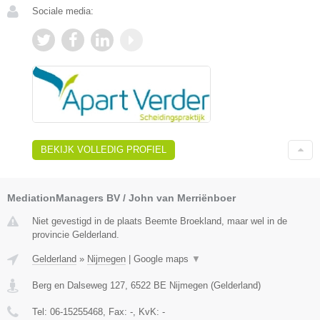
Sociale media:
BEKIJK VOLLEDIG PROFIEL
MediationManagers BV / John van Merriënboer
Niet gevestigd in de plaats Beemte Broekland, maar wel in de
provincie Gelderland.
Gelderland
»
Nijmegen
|
Google maps
▼
Berg en Dalseweg 127
,
6522 BE
Nijmegen
(
Gelderland
)
Tel:
06-15255468
, Fax:
-
, KvK:
-