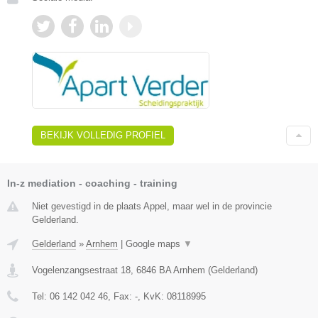
BEKIJK VOLLEDIG PROFIEL
In-z mediation - coaching - training
Niet gevestigd in de plaats Appel, maar wel in de provincie
Gelderland.
Gelderland
»
Arnhem
|
Google maps
▼
Vogelenzangsestraat 18
,
6846 BA
Arnhem
(
Gelderland
)
Tel:
06 142 042 46
, Fax:
-
, KvK:
08118995