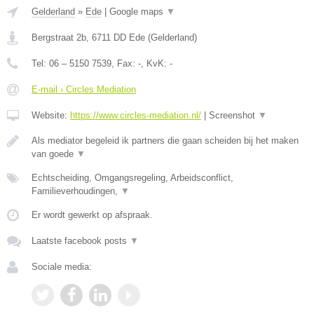
Gelderland
»
Ede
|
Google maps
▼
Bergstraat 2b
,
6711 DD
Ede
(
Gelderland
)
Tel:
06 – 5150 7539
, Fax:
-
, KvK:
-
E-mail › Circles Mediation
Website:
https://www.circles-mediation.nl/
|
Screenshot
▼
Als mediator begeleid ik partners die gaan scheiden bij het maken
van goede
▼
Echtscheiding, Omgangsregeling, Arbeidsconflict,
Familieverhoudingen,
▼
Er wordt gewerkt op afspraak.
Laatste facebook posts
▼
Sociale media: