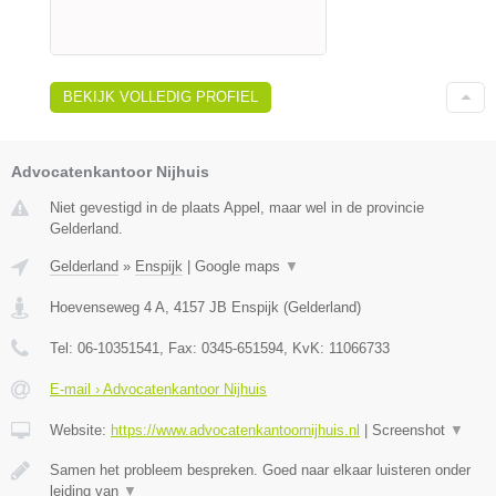
BEKIJK VOLLEDIG PROFIEL
Advocatenkantoor Nijhuis
Niet gevestigd in de plaats Appel, maar wel in de provincie
Gelderland.
Gelderland
»
Enspijk
|
Google maps
▼
Hoevenseweg 4 A
,
4157 JB
Enspijk
(
Gelderland
)
Tel:
06-10351541
, Fax:
0345-651594
, KvK:
11066733
E-mail › Advocatenkantoor Nijhuis
Website:
https://www.advocatenkantoornijhuis.nl
|
Screenshot
▼
Samen het probleem bespreken. Goed naar elkaar luisteren onder
leiding van
▼