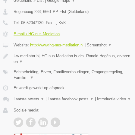
Gelderland
»
Elst
|
Google maps
▼
Regenboog 233
,
6661 PP
Elst
(
Gelderland
)
Tel:
06-52047130
, Fax:
-
, KvK:
-
E-mail › HG-nus Mediation
Website:
http://www.hg-nus-mediation.nl
|
Screenshot
▼
Uw mediator bij HG-nus Mediation is drs. Ronald Hagénus, ervaren
en
▼
Echtscheiding, Erven, Familieverhoudingen, Omgangsregeling,
Familie -
▼
Er wordt gewerkt op afspraak.
Laatste tweets
▼
|
Laatste facebook posts
▼
|
Introductie video
▼
Sociale media: