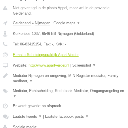
Niet gevestigd in de plaats Appel, maar wel in de provincie
Gelderland.
Gelderland
»
Nijmegen
|
Google maps
▼
Kerkenbos 1037
,
6546 BB
Nijmegen
(
Gelderland
)
Tel:
06-83415154
, Fax:
-
, KvK:
-
E-mail › Scheidingspraktijk Apart Verder
Website:
http://www.apartverder.nl
|
Screenshot
▼
Mediator Nijmegen en omgeving, MfN Register mediator, Family
mediator,
▼
Mediator, Echtscheiding, Rechtbank Mediator, Omgangsregeling en
▼
Er wordt gewerkt op afspraak.
Laatste tweets
▼
|
Laatste facebook posts
▼
Sociale media: