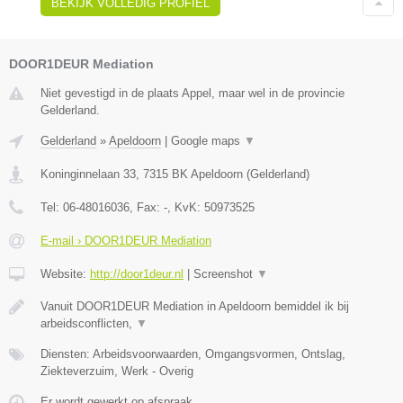
BEKIJK VOLLEDIG PROFIEL
DOOR1DEUR Mediation
Niet gevestigd in de plaats Appel, maar wel in de provincie
Gelderland.
Gelderland
»
Apeldoorn
|
Google maps
▼
Koninginnelaan 33
,
7315 BK
Apeldoorn
(
Gelderland
)
Tel:
06-48016036
, Fax:
-
, KvK:
50973525
E-mail › DOOR1DEUR Mediation
Website:
http://door1deur.nl
|
Screenshot
▼
Vanuit DOOR1DEUR Mediation in Apeldoorn bemiddel ik bij
arbeidsconflicten,
▼
Diensten: Arbeidsvoorwaarden, Omgangsvormen, Ontslag,
Ziekteverzuim, Werk - Overig
Er wordt gewerkt op afspraak.