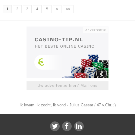
1
2
3
4
5
»
»»
Uw advertentie hier? Mail ons
Ik kwam, ik zocht, ik vond - Julius Caesar / 47 v.Chr. ;)