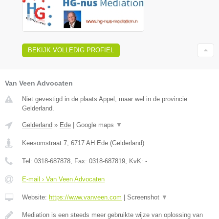
BEKIJK VOLLEDIG PROFIEL
Van Veen Advocaten
Niet gevestigd in de plaats Appel, maar wel in de provincie
Gelderland.
Gelderland
»
Ede
|
Google maps
▼
Keesomstraat 7
,
6717 AH
Ede
(
Gelderland
)
Tel:
0318-687878
, Fax:
0318-687819
, KvK:
-
E-mail › Van Veen Advocaten
Website:
https://www.vanveen.com
|
Screenshot
▼
Mediation is een steeds meer gebruikte wijze van oplossing van