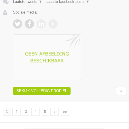
Laatste tweets
▼
|
Laatste facebook posts
▼
Sociale media:
BEKIJK VOLLEDIG PROFIEL
1
2
3
4
5
»
»»