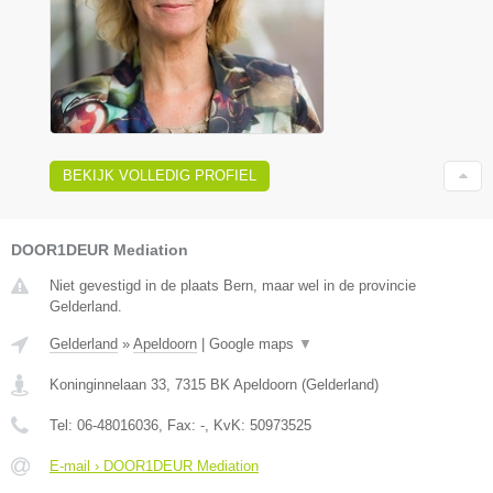
BEKIJK VOLLEDIG PROFIEL
DOOR1DEUR Mediation
Niet gevestigd in de plaats Bern, maar wel in de provincie
Gelderland.
Gelderland
»
Apeldoorn
|
Google maps
▼
Koninginnelaan 33
,
7315 BK
Apeldoorn
(
Gelderland
)
Tel:
06-48016036
, Fax:
-
, KvK:
50973525
E-mail › DOOR1DEUR Mediation