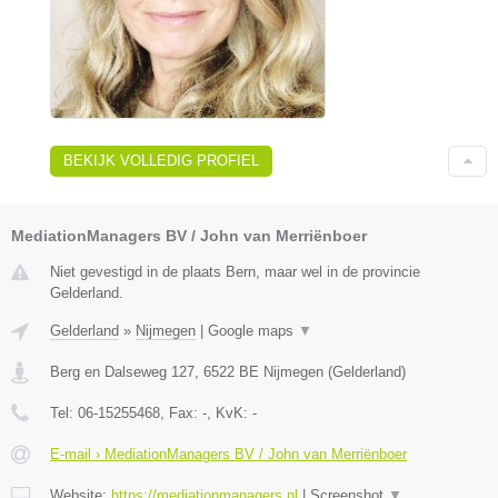
BEKIJK VOLLEDIG PROFIEL
MediationManagers BV / John van Merriënboer
Niet gevestigd in de plaats Bern, maar wel in de provincie
Gelderland.
Gelderland
»
Nijmegen
|
Google maps
▼
Berg en Dalseweg 127
,
6522 BE
Nijmegen
(
Gelderland
)
Tel:
06-15255468
, Fax:
-
, KvK:
-
E-mail › MediationManagers BV / John van Merriënboer
Website:
https://mediationmanagers.nl
|
Screenshot
▼