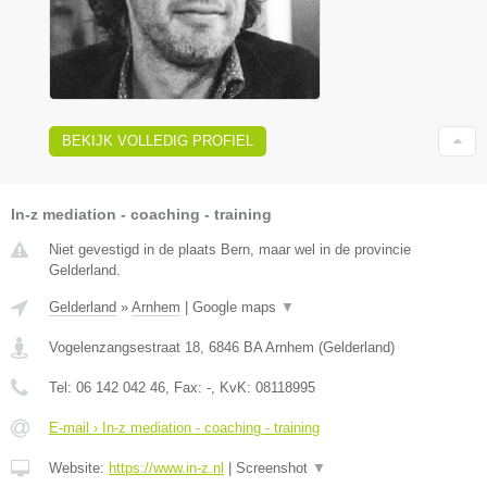
BEKIJK VOLLEDIG PROFIEL
In-z mediation - coaching - training
Niet gevestigd in de plaats Bern, maar wel in de provincie
Gelderland.
Gelderland
»
Arnhem
|
Google maps
▼
Vogelenzangsestraat 18
,
6846 BA
Arnhem
(
Gelderland
)
Tel:
06 142 042 46
, Fax:
-
, KvK:
08118995
E-mail › In-z mediation - coaching - training
Website:
https://www.in-z.nl
|
Screenshot
▼