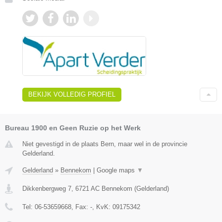
BEKIJK VOLLEDIG PROFIEL
Bureau 1900 en Geen Ruzie op het Werk
Niet gevestigd in de plaats Bern, maar wel in de provincie
Gelderland.
Gelderland
»
Bennekom
|
Google maps
▼
Dikkenbergweg 7
,
6721 AC
Bennekom
(
Gelderland
)
Tel:
06-53659668
, Fax:
-
, KvK:
09175342