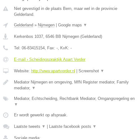
Niet gevestigd in de plaats Bern, maar wel in de provincie
Gelderland.
Gelderland
»
Nijmegen
|
Google maps
▼
Kerkenbos 1037
,
6546 BB
Nijmegen
(
Gelderland
)
Tel:
06-83415154
, Fax:
-
, KvK:
-
E-mail › Scheidingspraktijk Apart Verder
Website:
http://www.apartverder.nl
|
Screenshot
▼
Mediator Nijmegen en omgeving, MfN Register mediator, Family
mediator,
▼
Mediator, Echtscheiding, Rechtbank Mediator, Omgangsregeling en
▼
Er wordt gewerkt op afspraak.
Laatste tweets
▼
|
Laatste facebook posts
▼
Sociale media: