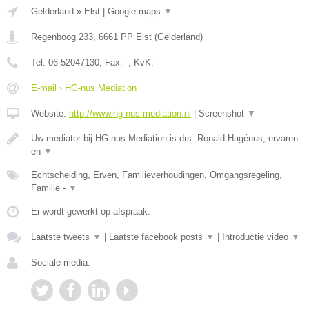
Gelderland
»
Elst
|
Google maps
▼
Regenboog 233
,
6661 PP
Elst
(
Gelderland
)
Tel:
06-52047130
, Fax:
-
, KvK:
-
E-mail › HG-nus Mediation
Website:
http://www.hg-nus-mediation.nl
|
Screenshot
▼
Uw mediator bij HG-nus Mediation is drs. Ronald Hagénus, ervaren
en
▼
Echtscheiding, Erven, Familieverhoudingen, Omgangsregeling,
Familie -
▼
Er wordt gewerkt op afspraak.
Laatste tweets
▼
|
Laatste facebook posts
▼
|
Introductie video
▼
Sociale media: