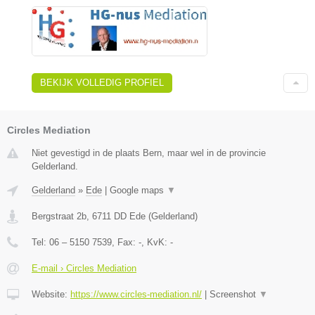
BEKIJK VOLLEDIG PROFIEL
Circles Mediation
Niet gevestigd in de plaats Bern, maar wel in de provincie
Gelderland.
Gelderland
»
Ede
|
Google maps
▼
Bergstraat 2b
,
6711 DD
Ede
(
Gelderland
)
Tel:
06 – 5150 7539
, Fax:
-
, KvK:
-
E-mail › Circles Mediation
Website:
https://www.circles-mediation.nl/
|
Screenshot
▼