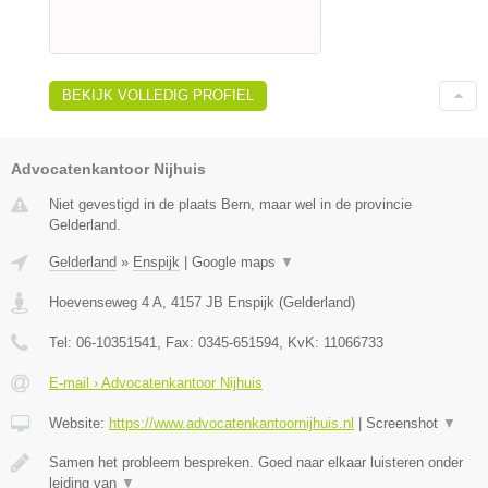
BEKIJK VOLLEDIG PROFIEL
Advocatenkantoor Nijhuis
Niet gevestigd in de plaats Bern, maar wel in de provincie
Gelderland.
Gelderland
»
Enspijk
|
Google maps
▼
Hoevenseweg 4 A
,
4157 JB
Enspijk
(
Gelderland
)
Tel:
06-10351541
, Fax:
0345-651594
, KvK:
11066733
E-mail › Advocatenkantoor Nijhuis
Website:
https://www.advocatenkantoornijhuis.nl
|
Screenshot
▼
Samen het probleem bespreken. Goed naar elkaar luisteren onder
leiding van
▼