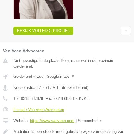
BEKIJK VOLLEDIG PROFIEL
Van Veen Advocaten
Niet gevestigd in de plaats Bern, maar wel in de provincie
Gelderland.
Gelderland
»
Ede
|
Google maps
▼
Keesomstraat 7
,
6717 AH
Ede
(
Gelderland
)
Tel:
0318-687878
, Fax:
0318-687819
, KvK:
-
E-mail › Van Veen Advocaten
Website:
https://www.vanveen.com
|
Screenshot
▼
Mediation is een steeds meer gebruikte wijze van oplossing van