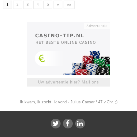
1
2
3
4
5
»
»»
Uw advertentie hier? Mail ons
Ik kwam, ik zocht, ik vond - Julius Caesar / 47 v.Chr. ;)