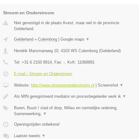
Stroom en Onderstroom
Niet gevestigd in de plaats Avest, maar wel in de provincie
Gelderland.
Gelderland
»
Culemborg
|
Google maps
▼
Hendrik Marsmanweg 10
,
4103 WS
Culemborg
(
Gelderland
)
Tel:
+31 6 2150 8914
, Fax:
-
, KvK:
11068891
E-mail › Stroom en Onderstroom
Website:
http://www.stroomenonderstroom.nl
|
Screenshot
▼
Als MfN geregistreerd mediator en procesbegeleider werk ik
▼
Buren, Buurt / stad of dorp, Milieu en ruimtelijke ordening,
Samenwerking,
▼
Openingstijden onbekend
Laatste tweets
▼