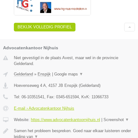
BEKIJK VOLLEDIG PROFIEL
Advocatenkantoor Nijhuis
Niet gevestigd in de plaats Avest, maar wel in de provincie
Gelderland.
Gelderland
»
Enspijk
|
Google maps
▼
Hoevenseweg 4 A
,
4157 JB
Enspijk
(
Gelderland
)
Tel:
06-10351541
, Fax:
0345-651594
, KvK:
11066733
E-mail › Advocatenkantoor Nijhuis
Website:
https://www.advocatenkantoornijhuis.nl
|
Screenshot
▼
Samen het probleem bespreken. Goed naar elkaar luisteren onder
leiding van
▼