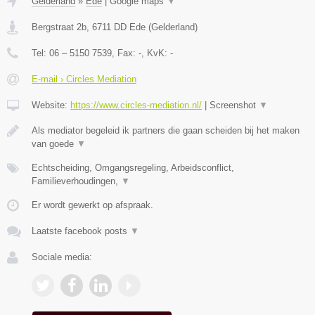
Gelderland
»
Ede
|
Google maps
▼
Bergstraat 2b
,
6711 DD
Ede
(
Gelderland
)
Tel:
06 – 5150 7539
, Fax:
-
, KvK:
-
E-mail › Circles Mediation
Website:
https://www.circles-mediation.nl/
|
Screenshot
▼
Als mediator begeleid ik partners die gaan scheiden bij het maken
van goede
▼
Echtscheiding, Omgangsregeling, Arbeidsconflict,
Familieverhoudingen,
▼
Er wordt gewerkt op afspraak.
Laatste facebook posts
▼
Sociale media: