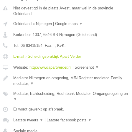
Niet gevestigd in de plaats Avest, maar wel in de provincie
Gelderland.
Gelderland
»
Nijmegen
|
Google maps
▼
Kerkenbos 1037
,
6546 BB
Nijmegen
(
Gelderland
)
Tel:
06-83415154
, Fax:
-
, KvK:
-
E-mail › Scheidingspraktijk Apart Verder
Website:
http://www.apartverder.nl
|
Screenshot
▼
Mediator Nijmegen en omgeving, MfN Register mediator, Family
mediator,
▼
Mediator, Echtscheiding, Rechtbank Mediator, Omgangsregeling en
▼
Er wordt gewerkt op afspraak.
Laatste tweets
▼
|
Laatste facebook posts
▼
Sociale media: