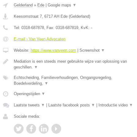
Gelderland
»
Ede
|
Google maps
▼
Keesomstraat 7
,
6717 AH
Ede
(
Gelderland
)
Tel:
0318-687878
, Fax:
0318-687819
, KvK:
-
E-mail › Van Veen Advocaten
Website:
https://www.vanveen.com
|
Screenshot
▼
Mediation is een steeds meer gebruikte wijze van oplossing van
geschillen.
▼
Echtscheiding, Familieverhoudingen, Omgangsregeling,
Boedelverdeling,
▼
Openingstijden
▼
Laatste tweets
▼
|
Laatste facebook posts
▼
|
Introductie video
▼
Sociale media: