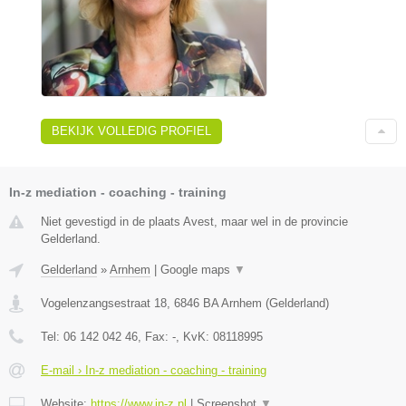
BEKIJK VOLLEDIG PROFIEL
In-z mediation - coaching - training
Niet gevestigd in de plaats Avest, maar wel in de provincie
Gelderland.
Gelderland
»
Arnhem
|
Google maps
▼
Vogelenzangsestraat 18
,
6846 BA
Arnhem
(
Gelderland
)
Tel:
06 142 042 46
, Fax:
-
, KvK:
08118995
E-mail › In-z mediation - coaching - training
Website:
https://www.in-z.nl
|
Screenshot
▼