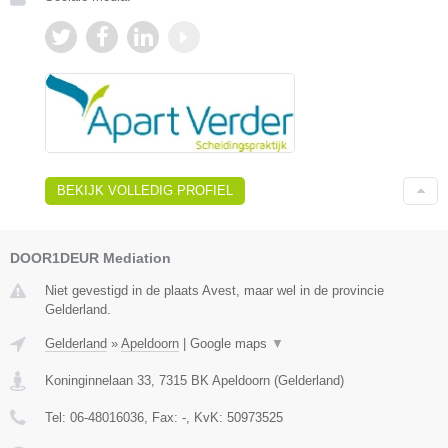
BEKIJK VOLLEDIG PROFIEL
DOOR1DEUR Mediation
Niet gevestigd in de plaats Avest, maar wel in de provincie
Gelderland.
Gelderland
»
Apeldoorn
|
Google maps
▼
Koninginnelaan 33
,
7315 BK
Apeldoorn
(
Gelderland
)
Tel:
06-48016036
, Fax:
-
, KvK:
50973525