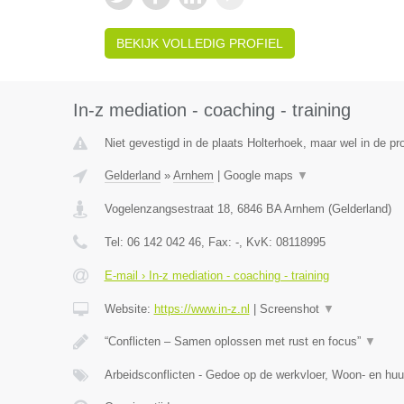
BEKIJK VOLLEDIG PROFIEL
In-z mediation - coaching - training
Niet gevestigd in de plaats Holterhoek, maar wel in de pr
Gelderland
»
Arnhem
|
Google maps
▼
Vogelenzangsestraat 18
,
6846 BA
Arnhem
(
Gelderland
)
Tel:
06 142 042 46
, Fax:
-
, KvK:
08118995
E-mail › In-z mediation - coaching - training
Website:
https://www.in-z.nl
|
Screenshot
▼
“Conflicten – Samen oplossen met rust en focus”
▼
Arbeidsconflicten - Gedoe op de werkvloer, Woon- en huu