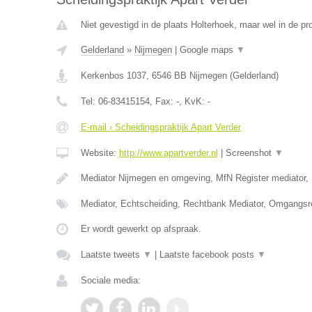
Niet gevestigd in de plaats Holterhoek, maar wel in de pr
Gelderland
»
Nijmegen
|
Google maps
▼
Kerkenbos 1037
,
6546 BB
Nijmegen
(
Gelderland
)
Tel:
06-83415154
, Fax:
-
, KvK:
-
E-mail › Scheidingspraktijk Apart Verder
Website:
http://www.apartverder.nl
|
Screenshot
▼
Mediator Nijmegen en omgeving, MfN Register mediator, 
Mediator, Echtscheiding, Rechtbank Mediator, Omgangsr
Er wordt gewerkt op afspraak.
Laatste tweets
▼
|
Laatste facebook posts
▼
Sociale media: