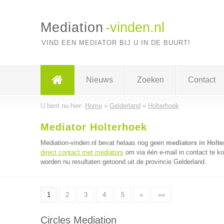
Mediation
-vinden.nl
VIND EEN MEDIATOR BIJ U IN DE BUURT!
Nieuws
Zoeken
Contact
U bent nu hier:
Home
»
Gelderland
»
Holterhoek
Mediator Holterhoek
Mediation-vinden.nl bevat helaas nog geen
mediators in Holt
direct contact met mediators
om via één e-mail in contact te k
worden nu resultaten getoond uit de provincie Gelderland.
1
2
3
4
5
»
»»
Circles Mediation