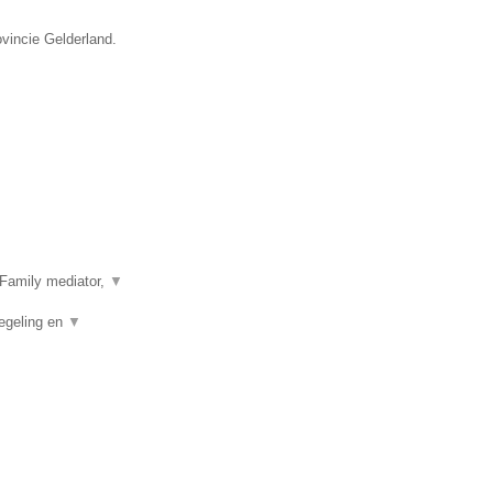
ovincie Gelderland.
Family mediator,
▼
egeling en
▼