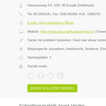
Hoevenseweg 4 A
,
4157 JB
Enspijk
(
Gelderland
)
Tel:
06-10351541
, Fax:
0345-651594
, KvK:
11066733
E-mail › Advocatenkantoor Nijhuis
Website:
https://www.advocatenkantoornijhuis.nl
|
Scree
Samen het probleem bespreken. Goed naar elkaar luister
Belastingrecht, procederen, Arbeidsrecht, Strafrecht, Erf
Openingstijden
▼
Sociale media:
BEKIJK VOLLEDIG PROFIEL
Scheidingspraktijk Apart Verder