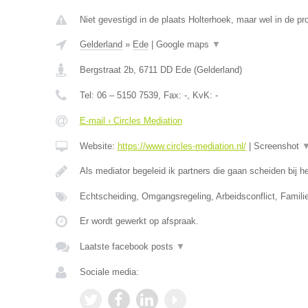
Niet gevestigd in de plaats Holterhoek, maar wel in de pr
Gelderland
»
Ede
|
Google maps
▼
Bergstraat 2b
,
6711 DD
Ede
(
Gelderland
)
Tel:
06 – 5150 7539
, Fax:
-
, KvK:
-
E-mail › Circles Mediation
Website:
https://www.circles-mediation.nl/
|
Screenshot
Als mediator begeleid ik partners die gaan scheiden bij
Echtscheiding, Omgangsregeling, Arbeidsconflict, Famil
Er wordt gewerkt op afspraak.
Laatste facebook posts
▼
Sociale media: