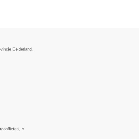
ovincie Gelderland.
rconflicten,
▼