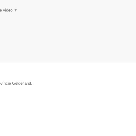
ie video
▼
ovincie Gelderland.