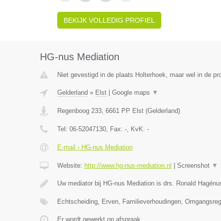
BEKIJK VOLLEDIG PROFIEL
HG-nus Mediation
Niet gevestigd in de plaats Holterhoek, maar wel in de pr
Gelderland
»
Elst
|
Google maps
▼
Regenboog 233
,
6661 PP
Elst
(
Gelderland
)
Tel:
06-52047130
, Fax:
-
, KvK:
-
E-mail › HG-nus Mediation
Website:
http://www.hg-nus-mediation.nl
|
Screenshot
▼
Uw mediator bij HG-nus Mediation is drs. Ronald Hagénu
Echtscheiding, Erven, Familieverhoudingen, Omgangsrege
Er wordt gewerkt op afspraak.