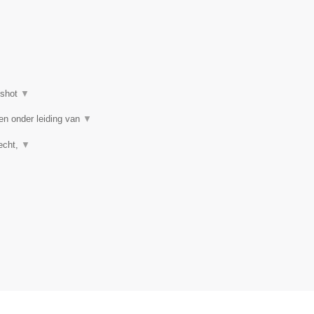
nshot
▼
en onder leiding van
▼
recht,
▼