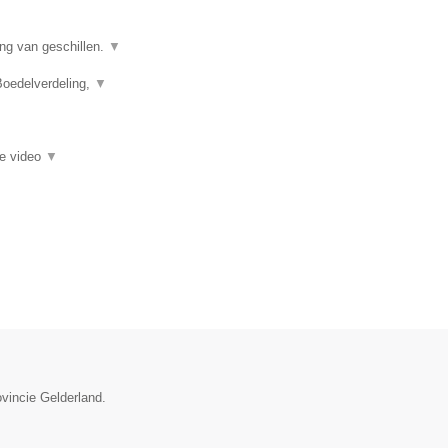
ing van geschillen.
▼
Boedelverdeling,
▼
ie video
▼
ovincie Gelderland.