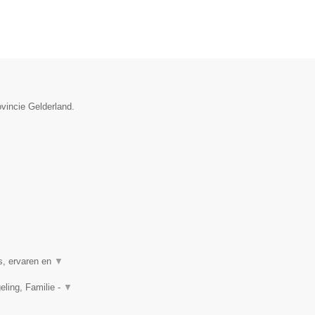
ovincie Gelderland.
s, ervaren en
▼
ling, Familie -
▼