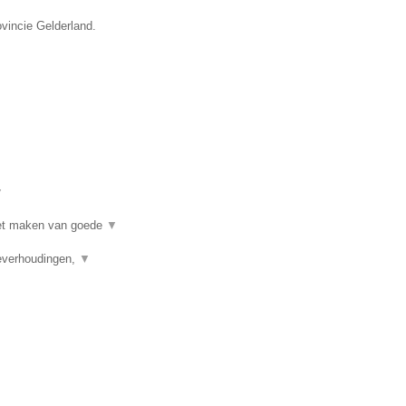
ovincie Gelderland.
▼
 het maken van goede
▼
ieverhoudingen,
▼