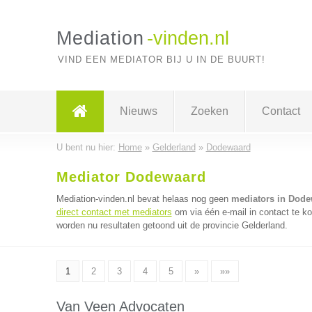
Mediation
-vinden.nl
VIND EEN MEDIATOR BIJ U IN DE BUURT!
Nieuws
Zoeken
Contact
U bent nu hier:
Home
»
Gelderland
»
Dodewaard
Mediator Dodewaard
Mediation-vinden.nl bevat helaas nog geen
mediators in Dod
direct contact met mediators
om via één e-mail in contact te k
worden nu resultaten getoond uit de provincie Gelderland.
1
2
3
4
5
»
»»
Van Veen Advocaten