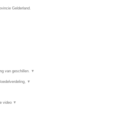
ovincie Gelderland.
ing van geschillen.
▼
Boedelverdeling,
▼
ie video
▼