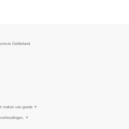
ovincie Gelderland.
▼
 het maken van goede
▼
ieverhoudingen,
▼