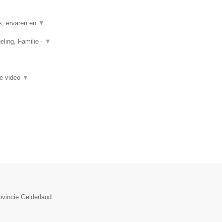
s, ervaren en
▼
ling, Familie -
▼
ie video
▼
ovincie Gelderland.