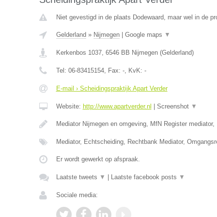
Niet gevestigd in de plaats Dodewaard, maar wel in de pr
Gelderland
»
Nijmegen
|
Google maps
▼
Kerkenbos 1037
,
6546 BB
Nijmegen
(
Gelderland
)
Tel:
06-83415154
, Fax:
-
, KvK:
-
E-mail › Scheidingspraktijk Apart Verder
Website:
http://www.apartverder.nl
|
Screenshot
▼
Mediator Nijmegen en omgeving, MfN Register mediator, 
Mediator, Echtscheiding, Rechtbank Mediator, Omgangsr
Er wordt gewerkt op afspraak.
Laatste tweets
▼
|
Laatste facebook posts
▼
Sociale media: