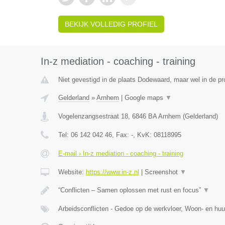
BEKIJK VOLLEDIG PROFIEL
In-z mediation - coaching - training
Niet gevestigd in de plaats Dodewaard, maar wel in de pr
Gelderland
»
Arnhem
|
Google maps
▼
Vogelenzangsestraat 18
,
6846 BA
Arnhem
(
Gelderland
)
Tel:
06 142 042 46
, Fax:
-
, KvK:
08118995
E-mail › In-z mediation - coaching - training
Website:
https://www.in-z.nl
|
Screenshot
▼
“Conflicten – Samen oplossen met rust en focus”
▼
Arbeidsconflicten - Gedoe op de werkvloer, Woon- en huu