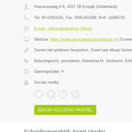
Hoevenseweg 4 A
,
4157 JB
Enspijk
(
Gelderland
)
Tel:
06-10351541
, Fax:
0345-651594
, KvK:
11066733
E-mail › Advocatenkantoor Nijhuis
Website:
https://www.advocatenkantoornijhuis.nl
|
Scree
Samen het probleem bespreken. Goed naar elkaar luister
Belastingrecht, procederen, Arbeidsrecht, Strafrecht, Erf
Openingstijden
▼
Sociale media:
BEKIJK VOLLEDIG PROFIEL
Scheidingspraktijk Apart Verder