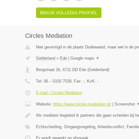
BEKIJK VOLLEDIG PROFIEL
Circles Mediation
Niet gevestigd in de plaats Dodewaard, maar wel in de pr
Gelderland
»
Ede
|
Google maps
▼
Bergstraat 2b
,
6711 DD
Ede
(
Gelderland
)
Tel:
06 – 5150 7539
, Fax:
-
, KvK:
-
E-mail › Circles Mediation
Website:
https://www.circles-mediation.nl/
|
Screenshot
Als mediator begeleid ik partners die gaan scheiden bij
Echtscheiding, Omgangsregeling, Arbeidsconflict, Famil
Er wordt gewerkt op afspraak.