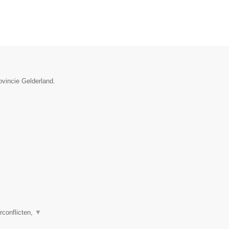
ovincie Gelderland.
rconflicten,
▼