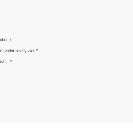
nshot
▼
en onder leiding van
▼
recht,
▼