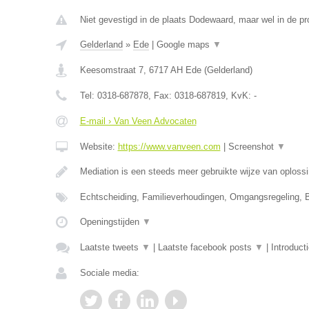
Niet gevestigd in de plaats Dodewaard, maar wel in de pr
Gelderland
»
Ede
|
Google maps
▼
Keesomstraat 7
,
6717 AH
Ede
(
Gelderland
)
Tel:
0318-687878
, Fax:
0318-687819
, KvK:
-
E-mail › Van Veen Advocaten
Website:
https://www.vanveen.com
|
Screenshot
▼
Mediation is een steeds meer gebruikte wijze van oploss
Echtscheiding, Familieverhoudingen, Omgangsregeling, 
Openingstijden
▼
Laatste tweets
▼
|
Laatste facebook posts
▼
|
Introduct
Sociale media: