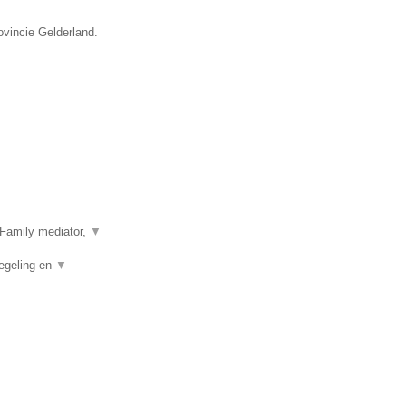
ovincie Gelderland.
Family mediator,
▼
egeling en
▼