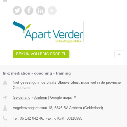
BEKIJK VOLLEDIG PROFIEL
In-z mediation - coaching - training
Niet gevestigd in de plaats Blauwe Sluis, maar wel in de provincie
Gelderland.
Gelderland
»
Arnhem
|
Google maps
▼
Vogelenzangsestraat 18
,
6846 BA
Arnhem
(
Gelderland
)
Tel:
06 142 042 46
, Fax:
-
, KvK:
08118995