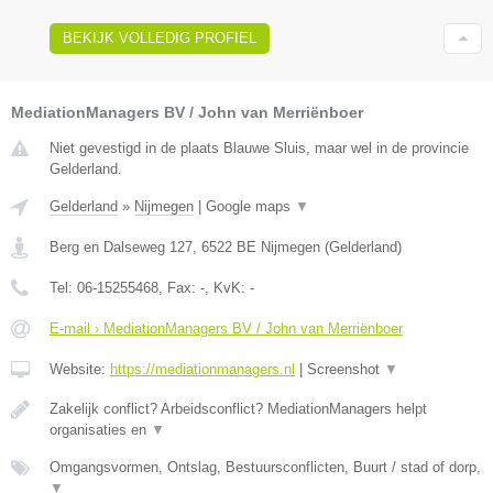
BEKIJK VOLLEDIG PROFIEL
MediationManagers BV / John van Merriënboer
Niet gevestigd in de plaats Blauwe Sluis, maar wel in de provincie
Gelderland.
Gelderland
»
Nijmegen
|
Google maps
▼
Berg en Dalseweg 127
,
6522 BE
Nijmegen
(
Gelderland
)
Tel:
06-15255468
, Fax:
-
, KvK:
-
E-mail › MediationManagers BV / John van Merriënboer
Website:
https://mediationmanagers.nl
|
Screenshot
▼
Zakelijk conflict? Arbeidsconflict? MediationManagers helpt
organisaties en
▼
Omgangsvormen, Ontslag, Bestuursconflicten, Buurt / stad of dorp,
▼