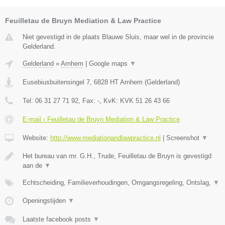
Feuilletau de Bruyn Mediation & Law Practice
Niet gevestigd in de plaats Blauwe Sluis, maar wel in de provincie
Gelderland.
Gelderland
»
Arnhem
|
Google maps
▼
Eusebiusbuitensingel 7
,
6828 HT
Arnhem
(
Gelderland
)
Tel:
06 31 27 71 92
, Fax:
-
, KvK:
KVK 51 26 43 66
E-mail › Feuilletau de Bruyn Mediation & Law Practice
Website:
http://www.mediationandlawpractice.nl
|
Screenshot
▼
Het bureau van mr. G.H., Trude, Feuilletau de Bruyn is gevestigd
aan de
▼
Echtscheiding, Familieverhoudingen, Omgangsregeling, Ontslag,
▼
Openingstijden
▼
Laatste facebook posts
▼