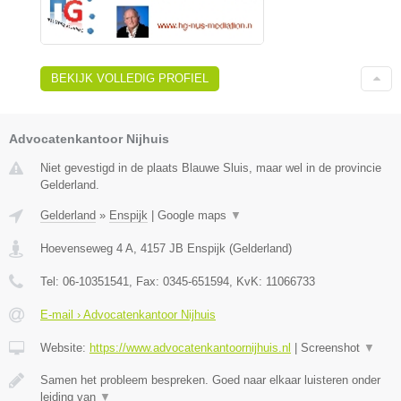
BEKIJK VOLLEDIG PROFIEL
Advocatenkantoor Nijhuis
Niet gevestigd in de plaats Blauwe Sluis, maar wel in de provincie
Gelderland.
Gelderland
»
Enspijk
|
Google maps
▼
Hoevenseweg 4 A
,
4157 JB
Enspijk
(
Gelderland
)
Tel:
06-10351541
, Fax:
0345-651594
, KvK:
11066733
E-mail › Advocatenkantoor Nijhuis
Website:
https://www.advocatenkantoornijhuis.nl
|
Screenshot
▼
Samen het probleem bespreken. Goed naar elkaar luisteren onder
leiding van
▼