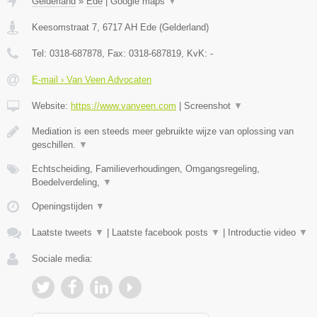
Gelderland
»
Ede
|
Google maps
▼
Keesomstraat 7
,
6717 AH
Ede
(
Gelderland
)
Tel:
0318-687878
, Fax:
0318-687819
, KvK:
-
E-mail › Van Veen Advocaten
Website:
https://www.vanveen.com
|
Screenshot
▼
Mediation is een steeds meer gebruikte wijze van oplossing van
geschillen.
▼
Echtscheiding, Familieverhoudingen, Omgangsregeling,
Boedelverdeling,
▼
Openingstijden
▼
Laatste tweets
▼
|
Laatste facebook posts
▼
|
Introductie video
▼
Sociale media: