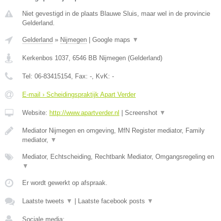
Niet gevestigd in de plaats Blauwe Sluis, maar wel in de provincie
Gelderland.
Gelderland
»
Nijmegen
|
Google maps
▼
Kerkenbos 1037
,
6546 BB
Nijmegen
(
Gelderland
)
Tel:
06-83415154
, Fax:
-
, KvK:
-
E-mail › Scheidingspraktijk Apart Verder
Website:
http://www.apartverder.nl
|
Screenshot
▼
Mediator Nijmegen en omgeving, MfN Register mediator, Family
mediator,
▼
Mediator, Echtscheiding, Rechtbank Mediator, Omgangsregeling en
▼
Er wordt gewerkt op afspraak.
Laatste tweets
▼
|
Laatste facebook posts
▼
Sociale media: