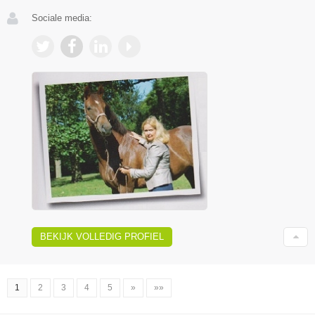
Sociale media:
BEKIJK VOLLEDIG PROFIEL
1
2
3
4
5
»
»»