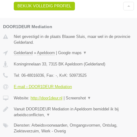
BEKIJK VOLLEDIG PROFIEL
DOOR1DEUR Mediation
Niet gevestigd in de plaats Blauwe Sluis, maar wel in de provincie
Gelderland.
Gelderland
»
Apeldoorn
|
Google maps
▼
Koninginnelaan 33
,
7315 BK
Apeldoorn
(
Gelderland
)
Tel:
06-48016036
, Fax:
-
, KvK:
50973525
E-mail › DOOR1DEUR Mediation
Website:
http://door1deur.nl
|
Screenshot
▼
Vanuit DOOR1DEUR Mediation in Apeldoorn bemiddel ik bij
arbeidsconflicten,
▼
Diensten: Arbeidsvoorwaarden, Omgangsvormen, Ontslag,
Ziekteverzuim, Werk - Overig