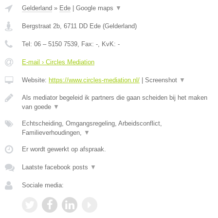
Gelderland
»
Ede
|
Google maps
▼
Bergstraat 2b
,
6711 DD
Ede
(
Gelderland
)
Tel:
06 – 5150 7539
, Fax:
-
, KvK:
-
E-mail › Circles Mediation
Website:
https://www.circles-mediation.nl/
|
Screenshot
▼
Als mediator begeleid ik partners die gaan scheiden bij het maken
van goede
▼
Echtscheiding, Omgangsregeling, Arbeidsconflict,
Familieverhoudingen,
▼
Er wordt gewerkt op afspraak.
Laatste facebook posts
▼
Sociale media: