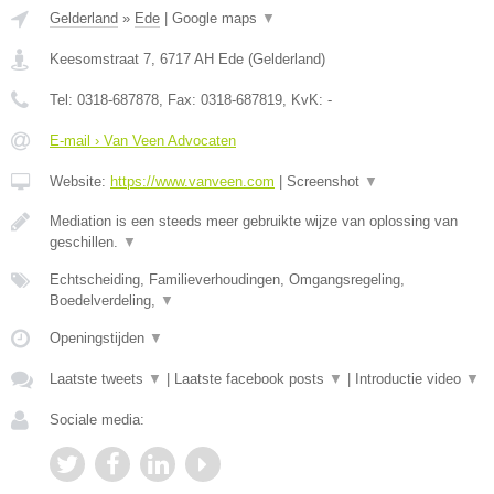
Gelderland
»
Ede
|
Google maps
▼
Keesomstraat 7
,
6717 AH
Ede
(
Gelderland
)
Tel:
0318-687878
, Fax:
0318-687819
, KvK:
-
E-mail › Van Veen Advocaten
Website:
https://www.vanveen.com
|
Screenshot
▼
Mediation is een steeds meer gebruikte wijze van oplossing van
geschillen.
▼
Echtscheiding, Familieverhoudingen, Omgangsregeling,
Boedelverdeling,
▼
Openingstijden
▼
Laatste tweets
▼
|
Laatste facebook posts
▼
|
Introductie video
▼
Sociale media: