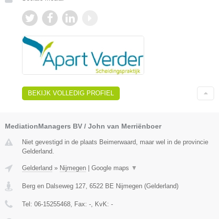
BEKIJK VOLLEDIG PROFIEL
MediationManagers BV / John van Merriënboer
Niet gevestigd in de plaats Beimerwaard, maar wel in de provincie
Gelderland.
Gelderland
»
Nijmegen
|
Google maps
▼
Berg en Dalseweg 127
,
6522 BE
Nijmegen
(
Gelderland
)
Tel:
06-15255468
, Fax:
-
, KvK:
-