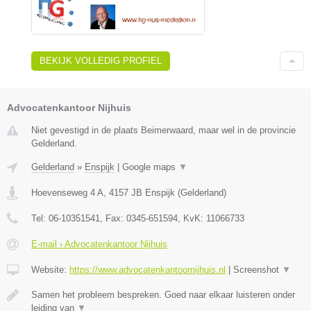
BEKIJK VOLLEDIG PROFIEL
Advocatenkantoor Nijhuis
Niet gevestigd in de plaats Beimerwaard, maar wel in de provincie
Gelderland.
Gelderland
»
Enspijk
|
Google maps
▼
Hoevenseweg 4 A
,
4157 JB
Enspijk
(
Gelderland
)
Tel:
06-10351541
, Fax:
0345-651594
, KvK:
11066733
E-mail › Advocatenkantoor Nijhuis
Website:
https://www.advocatenkantoornijhuis.nl
|
Screenshot
▼
Samen het probleem bespreken. Goed naar elkaar luisteren onder
leiding van
▼