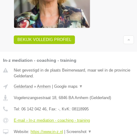
BEKIJK VOLLEDIG PROFIEL
In-z mediation - coaching - training
Niet gevestigd in de plaats Beimerwaard, maar wel in de provincie
Gelderland.
Gelderland
»
Arnhem
|
Google maps
▼
Vogelenzangsestraat 18
,
6846 BA
Arnhem
(
Gelderland
)
Tel:
06 142 042 46
, Fax:
-
, KvK:
08118995
E-mail › In-z mediation - coaching - training
Website:
https://www.in-z.nl
|
Screenshot
▼