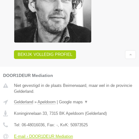
BEKIJK VOLLEDIG PROFIEL
DOOR1DEUR Mediation
Niet gevestigd in de plaats Beimerwaard, maar wel in de provincie
Gelderland.
Gelderland
»
Apeldoorn
|
Google maps
▼
Koninginnelaan 33
,
7315 BK
Apeldoorn
(
Gelderland
)
Tel:
06-48016036
, Fax:
-
, KvK:
50973525
E-mail › DOOR1DEUR Mediation