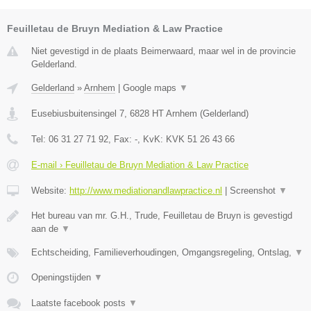
Feuilletau de Bruyn Mediation & Law Practice
Niet gevestigd in de plaats Beimerwaard, maar wel in de provincie
Gelderland.
Gelderland
»
Arnhem
|
Google maps
▼
Eusebiusbuitensingel 7
,
6828 HT
Arnhem
(
Gelderland
)
Tel:
06 31 27 71 92
, Fax:
-
, KvK:
KVK 51 26 43 66
E-mail › Feuilletau de Bruyn Mediation & Law Practice
Website:
http://www.mediationandlawpractice.nl
|
Screenshot
▼
Het bureau van mr. G.H., Trude, Feuilletau de Bruyn is gevestigd
aan de
▼
Echtscheiding, Familieverhoudingen, Omgangsregeling, Ontslag,
▼
Openingstijden
▼
Laatste facebook posts
▼