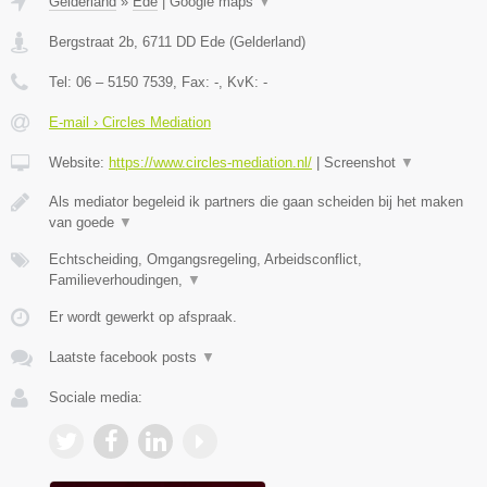
Gelderland
»
Ede
|
Google maps
▼
Bergstraat 2b
,
6711 DD
Ede
(
Gelderland
)
Tel:
06 – 5150 7539
, Fax:
-
, KvK:
-
E-mail › Circles Mediation
Website:
https://www.circles-mediation.nl/
|
Screenshot
▼
Als mediator begeleid ik partners die gaan scheiden bij het maken
van goede
▼
Echtscheiding, Omgangsregeling, Arbeidsconflict,
Familieverhoudingen,
▼
Er wordt gewerkt op afspraak.
Laatste facebook posts
▼
Sociale media: