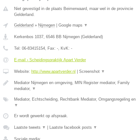
Niet gevestigd in de plaats Beimerwaard, maar wel in de provincie
Gelderland.
Gelderland
»
Nijmegen
|
Google maps
▼
Kerkenbos 1037
,
6546 BB
Nijmegen
(
Gelderland
)
Tel:
06-83415154
, Fax:
-
, KvK:
-
E-mail › Scheidingspraktijk Apart Verder
Website:
http://www.apartverder.nl
|
Screenshot
▼
Mediator Nijmegen en omgeving, MfN Register mediator, Family
mediator,
▼
Mediator, Echtscheiding, Rechtbank Mediator, Omgangsregeling en
▼
Er wordt gewerkt op afspraak.
Laatste tweets
▼
|
Laatste facebook posts
▼
Sociale media: