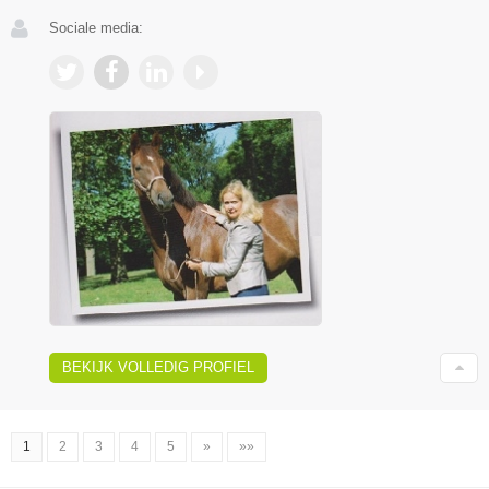
Sociale media:
BEKIJK VOLLEDIG PROFIEL
1
2
3
4
5
»
»»