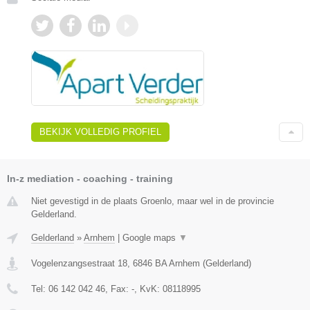
BEKIJK VOLLEDIG PROFIEL
In-z mediation - coaching - training
Niet gevestigd in de plaats Groenlo, maar wel in de provincie
Gelderland.
Gelderland
»
Arnhem
|
Google maps
▼
Vogelenzangsestraat 18
,
6846 BA
Arnhem
(
Gelderland
)
Tel:
06 142 042 46
, Fax:
-
, KvK:
08118995