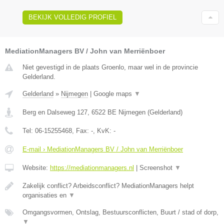
BEKIJK VOLLEDIG PROFIEL
MediationManagers BV / John van Merriënboer
Niet gevestigd in de plaats Groenlo, maar wel in de provincie
Gelderland.
Gelderland
»
Nijmegen
|
Google maps
▼
Berg en Dalseweg 127
,
6522 BE
Nijmegen
(
Gelderland
)
Tel:
06-15255468
, Fax:
-
, KvK:
-
E-mail › MediationManagers BV / John van Merriënboer
Website:
https://mediationmanagers.nl
|
Screenshot
▼
Zakelijk conflict? Arbeidsconflict? MediationManagers helpt
organisaties en
▼
Omgangsvormen, Ontslag, Bestuursconflicten, Buurt / stad of dorp,
▼