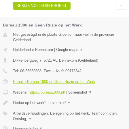
BEKIJK VOLLEDIG PROFIEL
Bureau 1900 en Geen Ruzie op het Werk
Niet gevestigd in de plaats Groenlo, maar wel in de provincie
Gelderland.
Gelderland
»
Bennekom
|
Google maps
▼
Dikkenbergweg 7
,
6721 AC
Bennekom
(
Gelderland
)
Tel:
06-53659668
, Fax:
-
, KvK:
09175342
E-mail › Bureau 1900 en Geen Ruzie op het Werk
Website:
https://bureau1900.nl/
|
Screenshot
▼
Gedoe op het werk? Liever niet!
▼
Arbeidsverhoudingen, Bejegening op het werk, Teamconflicten,
Ontslag,
▼
Openingstijden
▼