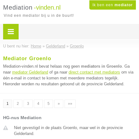
Ik ben een
mediator
Mediation
-vinden.nl
Vind een mediator bij u in de buurt!
U bent nu hier:
Home
»
Gelderland
»
Groenlo
Mediator Groenlo
Mediation-vinden.nl bevat helaas nog geen
mediators in Groenlo
. Ga
naar
mediator Gelderland
of ga naar
direct contact met mediators
om via
één e-mail in contact te komen met meerdere mediators tegelijk.
Hieronder worden nu resultaten getoond uit de provincie Gelderland.
1
2
3
4
5
»
»»
HG-nus Mediation
Niet gevestigd in de plaats Groenlo, maar wel in de provincie
Gelderland.