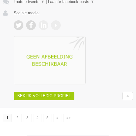
Laatste tweets
▼
|
Laatste facebook posts
▼
Sociale media:
BEKIJK VOLLEDIG PROFIEL
1
2
3
4
5
»
»»