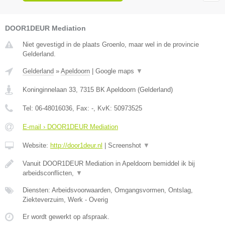
DOOR1DEUR Mediation
Niet gevestigd in de plaats Groenlo, maar wel in de provincie
Gelderland.
Gelderland
»
Apeldoorn
|
Google maps
▼
Koninginnelaan 33
,
7315 BK
Apeldoorn
(
Gelderland
)
Tel:
06-48016036
, Fax:
-
, KvK:
50973525
E-mail › DOOR1DEUR Mediation
Website:
http://door1deur.nl
|
Screenshot
▼
Vanuit DOOR1DEUR Mediation in Apeldoorn bemiddel ik bij
arbeidsconflicten,
▼
Diensten: Arbeidsvoorwaarden, Omgangsvormen, Ontslag,
Ziekteverzuim, Werk - Overig
Er wordt gewerkt op afspraak.