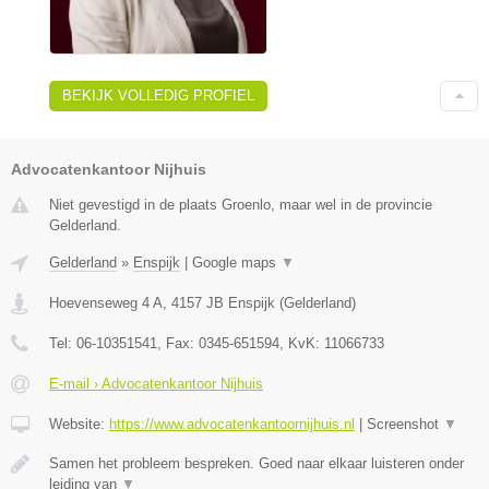
BEKIJK VOLLEDIG PROFIEL
Advocatenkantoor Nijhuis
Niet gevestigd in de plaats Groenlo, maar wel in de provincie
Gelderland.
Gelderland
»
Enspijk
|
Google maps
▼
Hoevenseweg 4 A
,
4157 JB
Enspijk
(
Gelderland
)
Tel:
06-10351541
, Fax:
0345-651594
, KvK:
11066733
E-mail › Advocatenkantoor Nijhuis
Website:
https://www.advocatenkantoornijhuis.nl
|
Screenshot
▼
Samen het probleem bespreken. Goed naar elkaar luisteren onder
leiding van
▼