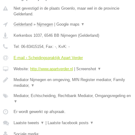
Niet gevestigd in de plaats Groenlo, maar wel in de provincie
Gelderland.
Gelderland
»
Nijmegen
|
Google maps
▼
Kerkenbos 1037
,
6546 BB
Nijmegen
(
Gelderland
)
Tel:
06-83415154
, Fax:
-
, KvK:
-
E-mail › Scheidingspraktijk Apart Verder
Website:
http://www.apartverder.nl
|
Screenshot
▼
Mediator Nijmegen en omgeving, MfN Register mediator, Family
mediator,
▼
Mediator, Echtscheiding, Rechtbank Mediator, Omgangsregeling en
▼
Er wordt gewerkt op afspraak.
Laatste tweets
▼
|
Laatste facebook posts
▼
Sociale media: