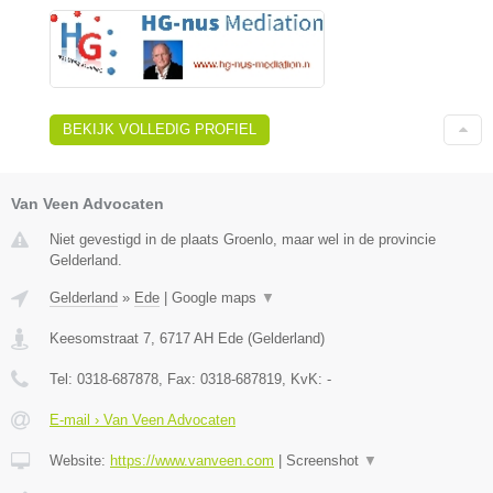
BEKIJK VOLLEDIG PROFIEL
Van Veen Advocaten
Niet gevestigd in de plaats Groenlo, maar wel in de provincie
Gelderland.
Gelderland
»
Ede
|
Google maps
▼
Keesomstraat 7
,
6717 AH
Ede
(
Gelderland
)
Tel:
0318-687878
, Fax:
0318-687819
, KvK:
-
E-mail › Van Veen Advocaten
Website:
https://www.vanveen.com
|
Screenshot
▼