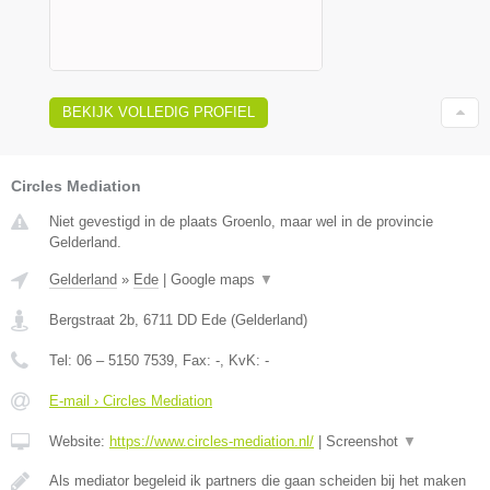
BEKIJK VOLLEDIG PROFIEL
Circles Mediation
Niet gevestigd in de plaats Groenlo, maar wel in de provincie
Gelderland.
Gelderland
»
Ede
|
Google maps
▼
Bergstraat 2b
,
6711 DD
Ede
(
Gelderland
)
Tel:
06 – 5150 7539
, Fax:
-
, KvK:
-
E-mail › Circles Mediation
Website:
https://www.circles-mediation.nl/
|
Screenshot
▼
Als mediator begeleid ik partners die gaan scheiden bij het maken