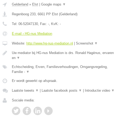
Gelderland
»
Elst
|
Google maps
▼
Regenboog 233
,
6661 PP
Elst
(
Gelderland
)
Tel:
06-52047130
, Fax:
-
, KvK:
-
E-mail › HG-nus Mediation
Website:
http://www.hg-nus-mediation.nl
|
Screenshot
▼
Uw mediator bij HG-nus Mediation is drs. Ronald Hagénus, ervaren
en
▼
Echtscheiding, Erven, Familieverhoudingen, Omgangsregeling,
Familie -
▼
Er wordt gewerkt op afspraak.
Laatste tweets
▼
|
Laatste facebook posts
▼
|
Introductie video
▼
Sociale media: