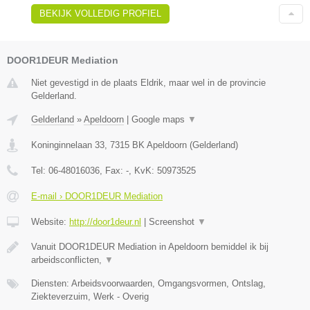
BEKIJK VOLLEDIG PROFIEL
DOOR1DEUR Mediation
Niet gevestigd in de plaats Eldrik, maar wel in de provincie
Gelderland.
Gelderland
»
Apeldoorn
|
Google maps
▼
Koninginnelaan 33
,
7315 BK
Apeldoorn
(
Gelderland
)
Tel:
06-48016036
, Fax:
-
, KvK:
50973525
E-mail › DOOR1DEUR Mediation
Website:
http://door1deur.nl
|
Screenshot
▼
Vanuit DOOR1DEUR Mediation in Apeldoorn bemiddel ik bij
arbeidsconflicten,
▼
Diensten: Arbeidsvoorwaarden, Omgangsvormen, Ontslag,
Ziekteverzuim, Werk - Overig