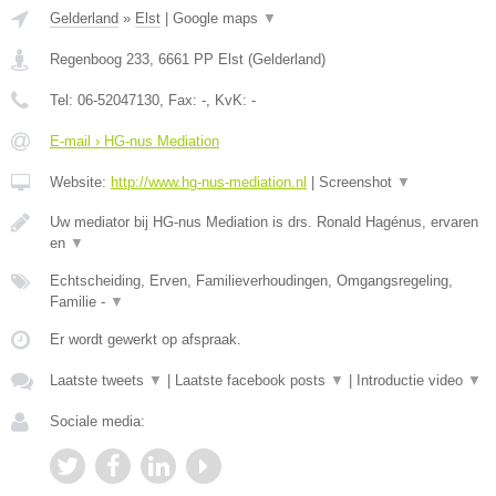
Gelderland
»
Elst
|
Google maps
▼
Regenboog 233
,
6661 PP
Elst
(
Gelderland
)
Tel:
06-52047130
, Fax:
-
, KvK:
-
E-mail › HG-nus Mediation
Website:
http://www.hg-nus-mediation.nl
|
Screenshot
▼
Uw mediator bij HG-nus Mediation is drs. Ronald Hagénus, ervaren
en
▼
Echtscheiding, Erven, Familieverhoudingen, Omgangsregeling,
Familie -
▼
Er wordt gewerkt op afspraak.
Laatste tweets
▼
|
Laatste facebook posts
▼
|
Introductie video
▼
Sociale media: