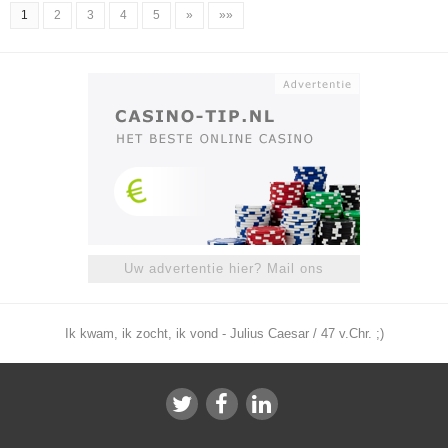
1
2
3
4
5
»
»»
Uw advertentie hier? Mail ons
Ik kwam, ik zocht, ik vond - Julius Caesar / 47 v.Chr. ;)