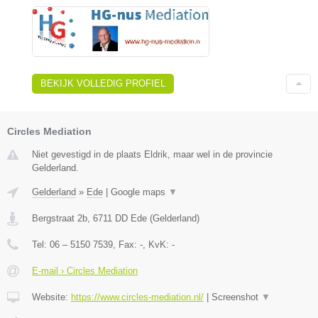
BEKIJK VOLLEDIG PROFIEL
Circles Mediation
Niet gevestigd in de plaats Eldrik, maar wel in de provincie
Gelderland.
Gelderland
»
Ede
|
Google maps
▼
Bergstraat 2b
,
6711 DD
Ede
(
Gelderland
)
Tel:
06 – 5150 7539
, Fax:
-
, KvK:
-
E-mail › Circles Mediation
Website:
https://www.circles-mediation.nl/
|
Screenshot
▼