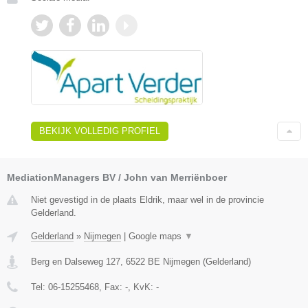
BEKIJK VOLLEDIG PROFIEL
MediationManagers BV / John van Merriënboer
Niet gevestigd in de plaats Eldrik, maar wel in de provincie
Gelderland.
Gelderland
»
Nijmegen
|
Google maps
▼
Berg en Dalseweg 127
,
6522 BE
Nijmegen
(
Gelderland
)
Tel:
06-15255468
, Fax:
-
, KvK:
-