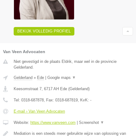
BEKIJK VOLLEDIG PROFIEL
Van Veen Advocaten
Niet gevestigd in de plaats Eldrik, maar wel in de provincie
Gelderland.
Gelderland
»
Ede
|
Google maps
▼
Keesomstraat 7
,
6717 AH
Ede
(
Gelderland
)
Tel:
0318-687878
, Fax:
0318-687819
, KvK:
-
E-mail › Van Veen Advocaten
Website:
https://www.vanveen.com
|
Screenshot
▼
Mediation is een steeds meer gebruikte wijze van oplossing van