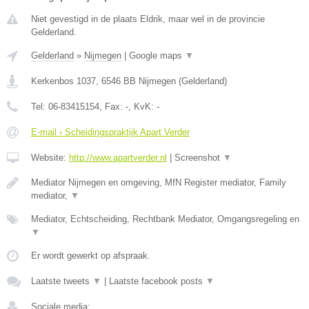
Niet gevestigd in de plaats Eldrik, maar wel in de provincie
Gelderland.
Gelderland
»
Nijmegen
|
Google maps
▼
Kerkenbos 1037
,
6546 BB
Nijmegen
(
Gelderland
)
Tel:
06-83415154
, Fax:
-
, KvK:
-
E-mail › Scheidingspraktijk Apart Verder
Website:
http://www.apartverder.nl
|
Screenshot
▼
Mediator Nijmegen en omgeving, MfN Register mediator, Family
mediator,
▼
Mediator, Echtscheiding, Rechtbank Mediator, Omgangsregeling en
▼
Er wordt gewerkt op afspraak.
Laatste tweets
▼
|
Laatste facebook posts
▼
Sociale media: