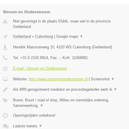
Stroom en Onderstroom
Niet gevestigd in de plaats Eldrik, maar wel in de provincie
Gelderland.
Gelderland
»
Culemborg
|
Google maps
▼
Hendrik Marsmanweg 10
,
4103 WS
Culemborg
(
Gelderland
)
Tel:
+31 6 2150 8914
, Fax:
-
, KvK:
11068891
E-mail › Stroom en Onderstroom
Website:
http://www.stroomenonderstroom.nl
|
Screenshot
▼
Als MfN geregistreerd mediator en procesbegeleider werk ik
▼
Buren, Buurt / stad of dorp, Milieu en ruimtelijke ordening,
Samenwerking,
▼
Openingstijden onbekend
Laatste tweets
▼