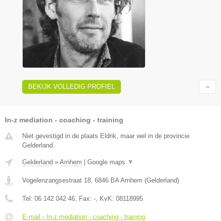
BEKIJK VOLLEDIG PROFIEL
In-z mediation - coaching - training
Niet gevestigd in de plaats Eldrik, maar wel in de provincie
Gelderland.
Gelderland
»
Arnhem
|
Google maps
▼
Vogelenzangsestraat 18
,
6846 BA
Arnhem
(
Gelderland
)
Tel:
06 142 042 46
, Fax:
-
, KvK:
08118995
E-mail › In-z mediation - coaching - training