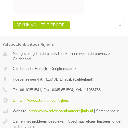
BEKIJK VOLLEDIG PROFIEL
Advocatenkantoor Nijhuis
Niet gevestigd in de plaats Eldrik, maar wel in de provincie
Gelderland.
Gelderland
»
Enspijk
|
Google maps
▼
Hoevenseweg 4 A
,
4157 JB
Enspijk
(
Gelderland
)
Tel:
06-10351541
, Fax:
0345-651594
, KvK:
11066733
E-mail › Advocatenkantoor Nijhuis
Website:
https://www.advocatenkantoornijhuis.nl
|
Screenshot
▼
Samen het probleem bespreken. Goed naar elkaar luisteren onder
leiding van
▼