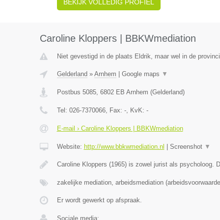
BEKIJK VOLLEDIG PROFIEL
Caroline Kloppers | BBKWmediation
Niet gevestigd in de plaats Eldrik, maar wel in de provinc
Gelderland
»
Arnhem
|
Google maps
▼
Postbus 5085
,
6802 EB
Arnhem
(
Gelderland
)
Tel:
026-7370066
, Fax:
-
, KvK:
-
E-mail › Caroline Kloppers | BBKWmediation
Website:
http://www.bbkwmediation.nl
|
Screenshot
▼
Caroline Kloppers (1965) is zowel jurist als psycholoog.
zakelijke mediation, arbeidsmediation (arbeidsvoorwaar
Er wordt gewerkt op afspraak.
Sociale media: