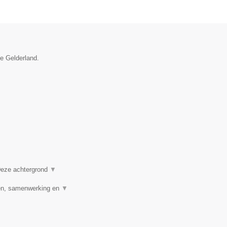
ie Gelderland.
 Deze achtergrond
▼
den, samenwerking en
▼