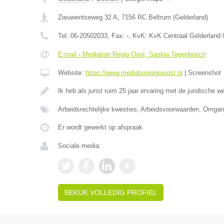
Zieuwentseweg 32 A
,
7156 RC
Beltrum
(
Gelderland
)
Tel:
06-20502033
, Fax:
-
, KvK:
KvK Centraal Gelderland
E-mail › Mediation Regio Oost, Saskia Tegenbosch
Website:
https://www.mediationregiooost.nl
|
Screenshot
Ik heb als jurist ruim 25 jaar ervaring met de juridische w
Arbeidsrechtelijke kwesties, Arbeidsvoorwaarden, Omga
Er wordt gewerkt op afspraak.
Sociale media:
BEKIJK VOLLEDIG PROFIEL