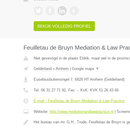
BEKIJK VOLLEDIG PROFIEL
Feuilletau de Bruyn Mediation & Law Prac
Niet gevestigd in de plaats Eldrik, maar wel in de provinc
Gelderland
»
Arnhem
|
Google maps
▼
Eusebiusbuitensingel 7
,
6828 HT
Arnhem
(
Gelderland
)
Tel:
06 31 27 71 92
, Fax:
-
, KvK:
KVK 51 26 43 66
E-mail › Feuilletau de Bruyn Mediation & Law Practice
Website:
http://www.mediationandlawpractice.nl
|
Screen
Het bureau van mr. G.H., Trude, Feuilletau de Bruyn is 