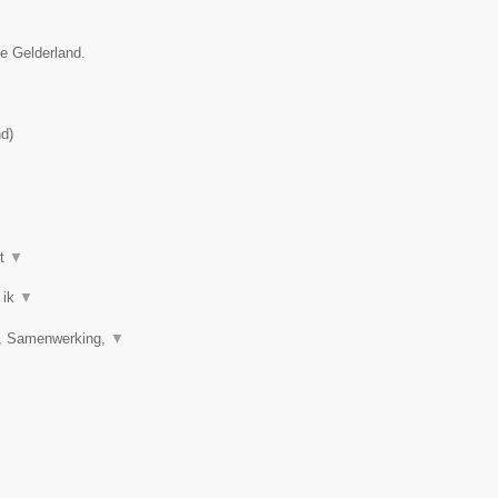
ie Gelderland.
nd
)
ot
▼
 ik
▼
ng, Samenwerking,
▼