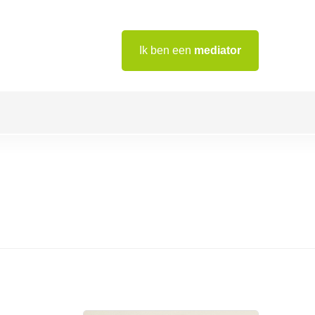
Ik ben een
mediator