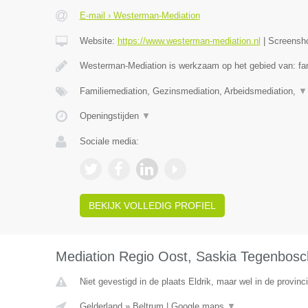
E-mail › Westerman-Mediation
Website:
https://www.westerman-mediation.nl
|
Screensh
Westerman-Mediation is werkzaam op het gebied van: fam
Familiemediation, Gezinsmediation, Arbeidsmediation,
▼
Openingstijden
▼
Sociale media:
BEKIJK VOLLEDIG PROFIEL
Mediation Regio Oost, Saskia Tegenbosc
Niet gevestigd in de plaats Eldrik, maar wel in de provinc
Gelderland
»
Beltrum
|
Google maps
▼