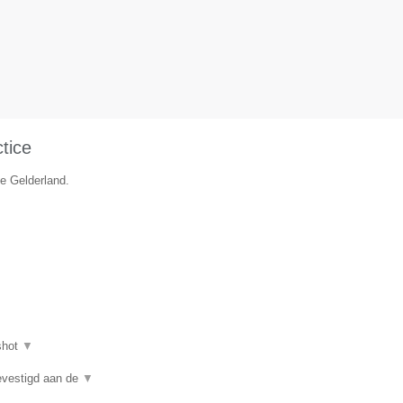
tice
ie Gelderland.
shot
▼
gevestigd aan de
▼