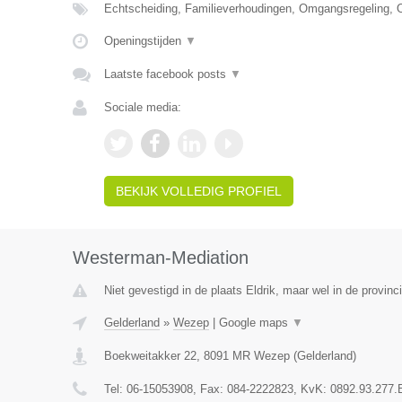
Echtscheiding, Familieverhoudingen, Omgangsregeling, 
Openingstijden
▼
Laatste facebook posts
▼
Sociale media:
BEKIJK VOLLEDIG PROFIEL
Westerman-Mediation
Niet gevestigd in de plaats Eldrik, maar wel in de provinc
Gelderland
»
Wezep
|
Google maps
▼
Boekweitakker 22
,
8091 MR
Wezep
(
Gelderland
)
Tel:
06-15053908
, Fax:
084-2222823
, KvK:
0892.93.277.