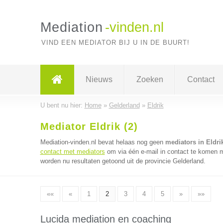
Mediation
-vinden.nl
VIND EEN MEDIATOR BIJ U IN DE BUURT!
Nieuws
Zoeken
Contact
U bent nu hier:
Home
»
Gelderland
»
Eldrik
Mediator Eldrik (2)
Mediation-vinden.nl bevat helaas nog geen
mediators in Eldri
contact met mediators
om via één e-mail in contact te komen m
worden nu resultaten getoond uit de provincie Gelderland.
««
«
1
2
3
4
5
»
»»
Lucida mediation en coaching