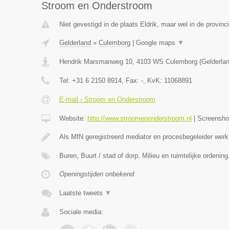
Stroom en Onderstroom
Niet gevestigd in de plaats Eldrik, maar wel in de provinc
Gelderland
»
Culemborg
|
Google maps
▼
Hendrik Marsmanweg 10
,
4103 WS
Culemborg
(
Gelderla
Tel:
+31 6 2150 8914
, Fax:
-
, KvK:
11068891
E-mail › Stroom en Onderstroom
Website:
http://www.stroomenonderstroom.nl
|
Screensh
Als MfN geregistreerd mediator en procesbegeleider werk
Buren, Buurt / stad of dorp, Milieu en ruimtelijke ordeni
Openingstijden onbekend
Laatste tweets
▼
Sociale media: