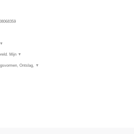
 08068359
▼
ereld. Mijn
▼
ngsvormen, Ontslag,
▼