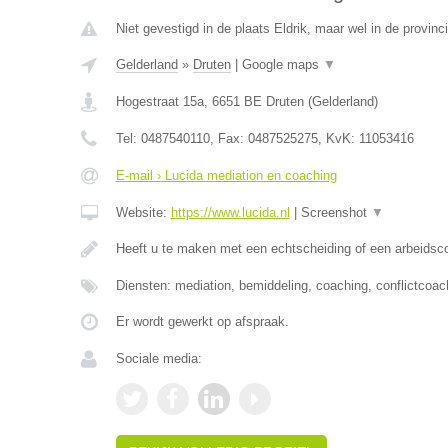
Niet gevestigd in de plaats Eldrik, maar wel in de provinc
Gelderland
»
Druten
|
Google maps
▼
Hogestraat 15a
,
6651 BE
Druten
(
Gelderland
)
Tel:
0487540110
, Fax:
0487525275
, KvK:
11053416
E-mail › Lucida mediation en coaching
Website:
https://www.lucida.nl
|
Screenshot
▼
Heeft u te maken met een echtscheiding of een arbeidsco
Diensten: mediation, bemiddeling, coaching, conflictcoach
Er wordt gewerkt op afspraak.
Sociale media: