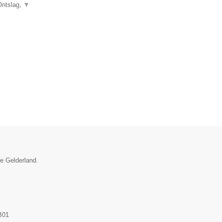
Ontslag,
▼
ie Gelderland.
B01