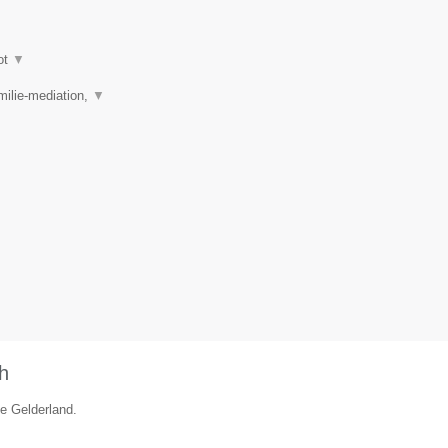
ot
▼
ilie-mediation,
▼
h
ie Gelderland.