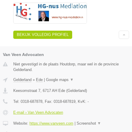
BEKIJK VOLLEDIG PROFIEL
Van Veen Advocaten
Niet gevestigd in de plaats Houtdorp, maar wel in de provincie
Gelderland.
Gelderland
»
Ede
|
Google maps
▼
Keesomstraat 7
,
6717 AH
Ede
(
Gelderland
)
Tel:
0318-687878
, Fax:
0318-687819
, KvK:
-
E-mail › Van Veen Advocaten
Website:
https://www.vanveen.com
|
Screenshot
▼