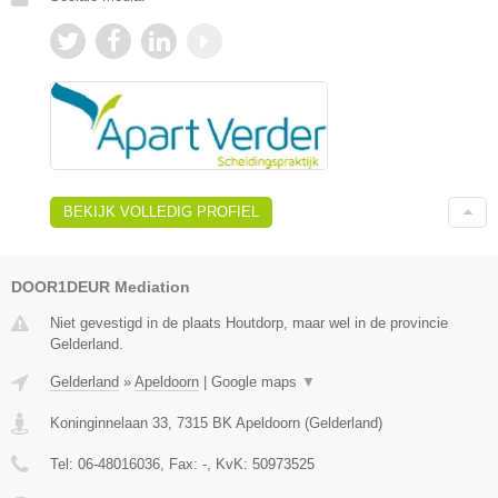
BEKIJK VOLLEDIG PROFIEL
DOOR1DEUR Mediation
Niet gevestigd in de plaats Houtdorp, maar wel in de provincie
Gelderland.
Gelderland
»
Apeldoorn
|
Google maps
▼
Koninginnelaan 33
,
7315 BK
Apeldoorn
(
Gelderland
)
Tel:
06-48016036
, Fax:
-
, KvK:
50973525