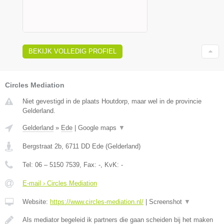
BEKIJK VOLLEDIG PROFIEL
Circles Mediation
Niet gevestigd in de plaats Houtdorp, maar wel in de provincie
Gelderland.
Gelderland
»
Ede
|
Google maps
▼
Bergstraat 2b
,
6711 DD
Ede
(
Gelderland
)
Tel:
06 – 5150 7539
, Fax:
-
, KvK:
-
E-mail › Circles Mediation
Website:
https://www.circles-mediation.nl/
|
Screenshot
▼
Als mediator begeleid ik partners die gaan scheiden bij het maken