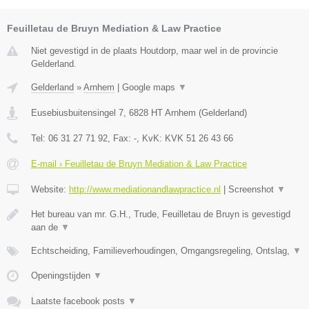
Feuilletau de Bruyn Mediation & Law Practice
Niet gevestigd in de plaats Houtdorp, maar wel in de provincie
Gelderland.
Gelderland
»
Arnhem
|
Google maps
▼
Eusebiusbuitensingel 7
,
6828 HT
Arnhem
(
Gelderland
)
Tel:
06 31 27 71 92
, Fax:
-
, KvK:
KVK 51 26 43 66
E-mail › Feuilletau de Bruyn Mediation & Law Practice
Website:
http://www.mediationandlawpractice.nl
|
Screenshot
▼
Het bureau van mr. G.H., Trude, Feuilletau de Bruyn is gevestigd
aan de
▼
Echtscheiding, Familieverhoudingen, Omgangsregeling, Ontslag,
▼
Openingstijden
▼
Laatste facebook posts
▼