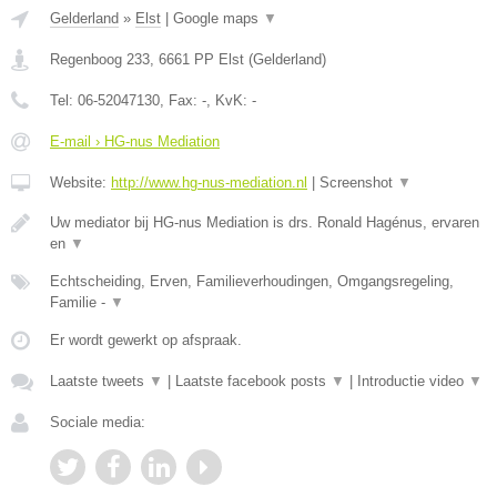
Gelderland
»
Elst
|
Google maps
▼
Regenboog 233
,
6661 PP
Elst
(
Gelderland
)
Tel:
06-52047130
, Fax:
-
, KvK:
-
E-mail › HG-nus Mediation
Website:
http://www.hg-nus-mediation.nl
|
Screenshot
▼
Uw mediator bij HG-nus Mediation is drs. Ronald Hagénus, ervaren
en
▼
Echtscheiding, Erven, Familieverhoudingen, Omgangsregeling,
Familie -
▼
Er wordt gewerkt op afspraak.
Laatste tweets
▼
|
Laatste facebook posts
▼
|
Introductie video
▼
Sociale media: