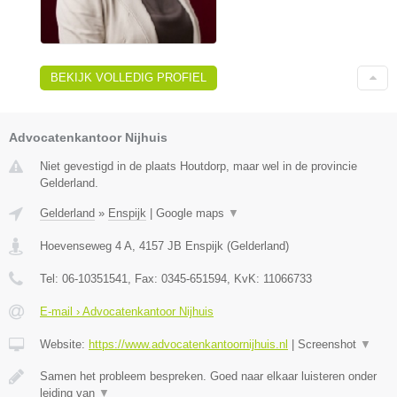
BEKIJK VOLLEDIG PROFIEL
Advocatenkantoor Nijhuis
Niet gevestigd in de plaats Houtdorp, maar wel in de provincie
Gelderland.
Gelderland
»
Enspijk
|
Google maps
▼
Hoevenseweg 4 A
,
4157 JB
Enspijk
(
Gelderland
)
Tel:
06-10351541
, Fax:
0345-651594
, KvK:
11066733
E-mail › Advocatenkantoor Nijhuis
Website:
https://www.advocatenkantoornijhuis.nl
|
Screenshot
▼
Samen het probleem bespreken. Goed naar elkaar luisteren onder
leiding van
▼