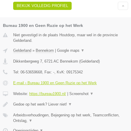
BEKIJK VOLLEDIG PROFIEL
Bureau 1900 en Geen Ruzie op het Werk
Niet gevestigd in de plaats Houtdorp, maar wel in de provincie
Gelderland.
Gelderland
»
Bennekom
|
Google maps
▼
Dikkenbergweg 7
,
6721 AC
Bennekom
(
Gelderland
)
Tel:
06-53659668
, Fax:
-
, KvK:
09175342
E-mail › Bureau 1900 en Geen Ruzie op het Werk
Website:
https://bureau1900.nl/
|
Screenshot
▼
Gedoe op het werk? Liever niet!
▼
Arbeidsverhoudingen, Bejegening op het werk, Teamconflicten,
Ontslag,
▼
Openingstijden
▼