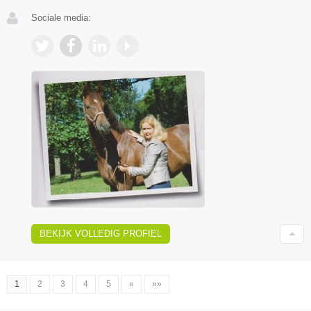
Sociale media:
BEKIJK VOLLEDIG PROFIEL
1
2
3
4
5
»
»»