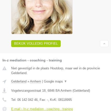
BEKIJK VOLLEDIG PROFIEL
In-z mediation - coaching - training
Niet gevestigd in de plaats Houtdorp, maar wel in de provincie
Gelderland.
Gelderland
»
Arnhem
|
Google maps
▼
Vogelenzangsestraat 18
,
6846 BA
Arnhem
(
Gelderland
)
Tel:
06 142 042 46
, Fax:
-
, KvK:
08118995
E-mail › In-z mediation - coaching - training