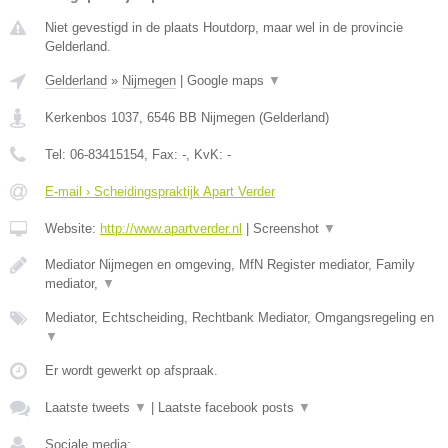
Niet gevestigd in de plaats Houtdorp, maar wel in de provincie
Gelderland.
Gelderland
»
Nijmegen
|
Google maps
▼
Kerkenbos 1037
,
6546 BB
Nijmegen
(
Gelderland
)
Tel:
06-83415154
, Fax:
-
, KvK:
-
E-mail › Scheidingspraktijk Apart Verder
Website:
http://www.apartverder.nl
|
Screenshot
▼
Mediator Nijmegen en omgeving, MfN Register mediator, Family
mediator,
▼
Mediator, Echtscheiding, Rechtbank Mediator, Omgangsregeling en
▼
Er wordt gewerkt op afspraak.
Laatste tweets
▼
|
Laatste facebook posts
▼
Sociale media: