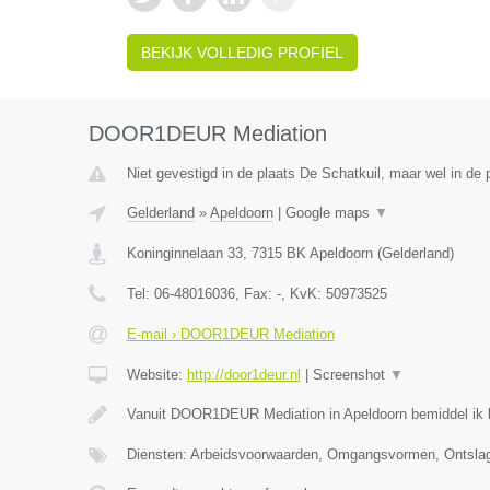
BEKIJK VOLLEDIG PROFIEL
DOOR1DEUR Mediation
Niet gevestigd in de plaats De Schatkuil, maar wel in de 
Gelderland
»
Apeldoorn
|
Google maps
▼
Koninginnelaan 33
,
7315 BK
Apeldoorn
(
Gelderland
)
Tel:
06-48016036
, Fax:
-
, KvK:
50973525
E-mail › DOOR1DEUR Mediation
Website:
http://door1deur.nl
|
Screenshot
▼
Vanuit DOOR1DEUR Mediation in Apeldoorn bemiddel ik bi
Diensten: Arbeidsvoorwaarden, Omgangsvormen, Ontslag,