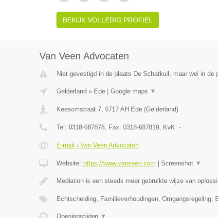
BEKIJK VOLLEDIG PROFIEL
Van Veen Advocaten
Niet gevestigd in de plaats De Schatkuil, maar wel in de 
Gelderland
»
Ede
|
Google maps
▼
Keesomstraat 7
,
6717 AH
Ede
(
Gelderland
)
Tel:
0318-687878
, Fax:
0318-687819
, KvK:
-
E-mail › Van Veen Advocaten
Website:
https://www.vanveen.com
|
Screenshot
▼
Mediation is een steeds meer gebruikte wijze van oploss
Echtscheiding, Familieverhoudingen, Omgangsregeling, 
Openingstijden
▼