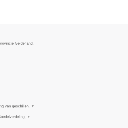
provincie Gelderland.
ing van geschillen.
▼
Boedelverdeling,
▼