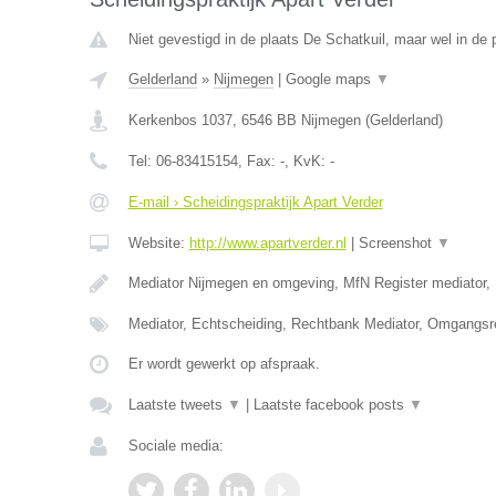
Niet gevestigd in de plaats De Schatkuil, maar wel in de 
Gelderland
»
Nijmegen
|
Google maps
▼
Kerkenbos 1037
,
6546 BB
Nijmegen
(
Gelderland
)
Tel:
06-83415154
, Fax:
-
, KvK:
-
E-mail › Scheidingspraktijk Apart Verder
Website:
http://www.apartverder.nl
|
Screenshot
▼
Mediator Nijmegen en omgeving, MfN Register mediator, 
Mediator, Echtscheiding, Rechtbank Mediator, Omgangsr
Er wordt gewerkt op afspraak.
Laatste tweets
▼
|
Laatste facebook posts
▼
Sociale media: