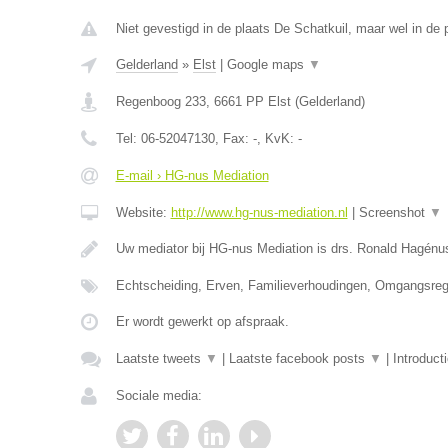
Niet gevestigd in de plaats De Schatkuil, maar wel in de 
Gelderland
»
Elst
|
Google maps
▼
Regenboog 233
,
6661 PP
Elst
(
Gelderland
)
Tel:
06-52047130
, Fax:
-
, KvK:
-
E-mail › HG-nus Mediation
Website:
http://www.hg-nus-mediation.nl
|
Screenshot
▼
Uw mediator bij HG-nus Mediation is drs. Ronald Hagénu
Echtscheiding, Erven, Familieverhoudingen, Omgangsrege
Er wordt gewerkt op afspraak.
Laatste tweets
▼
|
Laatste facebook posts
▼
|
Introduct
Sociale media: