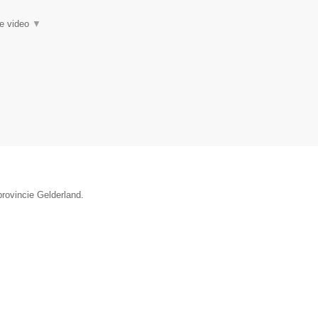
ie video
▼
provincie Gelderland.