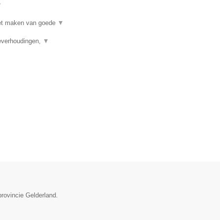
▼
 het maken van goede
▼
ieverhoudingen,
▼
provincie Gelderland.