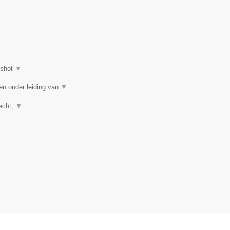
nshot
▼
en onder leiding van
▼
recht,
▼