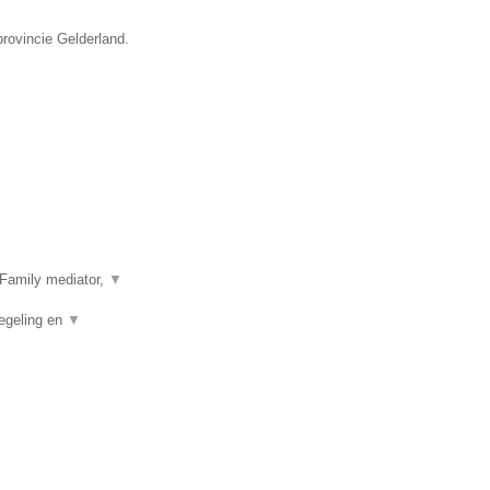
provincie Gelderland.
Family mediator,
▼
egeling en
▼