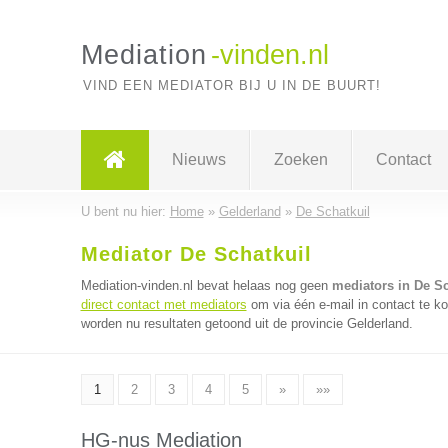
Mediation
-vinden.nl
VIND EEN MEDIATOR BIJ U IN DE BUURT!
Nieuws
Zoeken
Contact
U bent nu hier:
Home
»
Gelderland
»
De Schatkuil
Mediator De Schatkuil
Mediation-vinden.nl bevat helaas nog geen
mediators in De Sc
direct contact met mediators
om via één e-mail in contact te k
worden nu resultaten getoond uit de provincie Gelderland.
1
2
3
4
5
»
»»
HG-nus Mediation