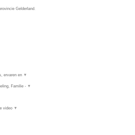
provincie Gelderland.
s, ervaren en
▼
ling, Familie -
▼
ie video
▼