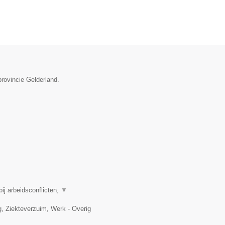
provincie Gelderland.
j arbeidsconflicten,
▼
 Ziekteverzuim, Werk - Overig