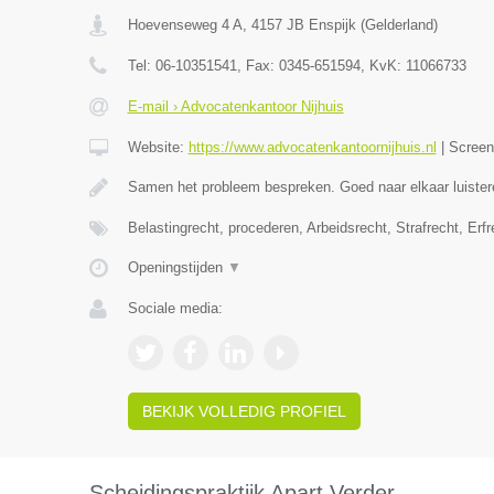
Hoevenseweg 4 A
,
4157 JB
Enspijk
(
Gelderland
)
Tel:
06-10351541
, Fax:
0345-651594
, KvK:
11066733
E-mail › Advocatenkantoor Nijhuis
Website:
https://www.advocatenkantoornijhuis.nl
|
Scree
Samen het probleem bespreken. Goed naar elkaar luister
Belastingrecht, procederen, Arbeidsrecht, Strafrecht, Erf
Openingstijden
▼
Sociale media:
BEKIJK VOLLEDIG PROFIEL
Scheidingspraktijk Apart Verder