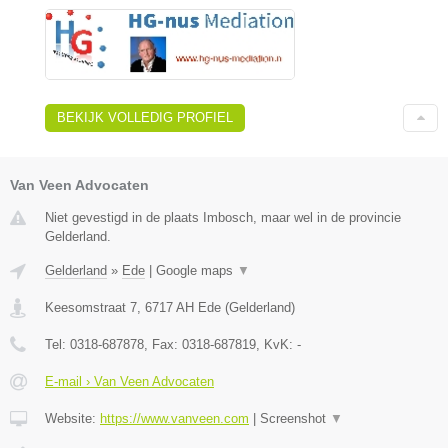
BEKIJK VOLLEDIG PROFIEL
Van Veen Advocaten
Niet gevestigd in de plaats Imbosch, maar wel in de provincie
Gelderland.
Gelderland
»
Ede
|
Google maps
▼
Keesomstraat 7
,
6717 AH
Ede
(
Gelderland
)
Tel:
0318-687878
, Fax:
0318-687819
, KvK:
-
E-mail › Van Veen Advocaten
Website:
https://www.vanveen.com
|
Screenshot
▼