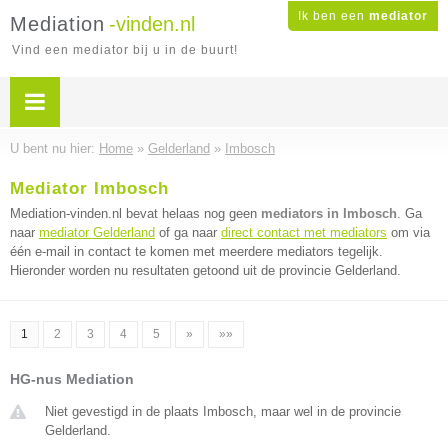
Ik ben een
mediator
Mediation
-vinden.nl
Vind een mediator bij u in de buurt!
U bent nu hier:
Home
»
Gelderland
»
Imbosch
Mediator Imbosch
Mediation-vinden.nl bevat helaas nog geen
mediators in Imbosch
. Ga
naar
mediator Gelderland
of ga naar
direct contact met mediators
om via
één e-mail in contact te komen met meerdere mediators tegelijk.
Hieronder worden nu resultaten getoond uit de provincie Gelderland.
1
2
3
4
5
»
»»
HG-nus Mediation
Niet gevestigd in de plaats Imbosch, maar wel in de provincie
Gelderland.