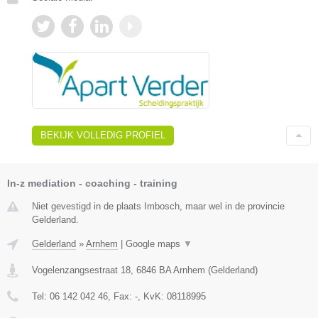
BEKIJK VOLLEDIG PROFIEL
In-z mediation - coaching - training
Niet gevestigd in de plaats Imbosch, maar wel in de provincie
Gelderland.
Gelderland
»
Arnhem
|
Google maps
▼
Vogelenzangsestraat 18
,
6846 BA
Arnhem
(
Gelderland
)
Tel:
06 142 042 46
, Fax:
-
, KvK:
08118995