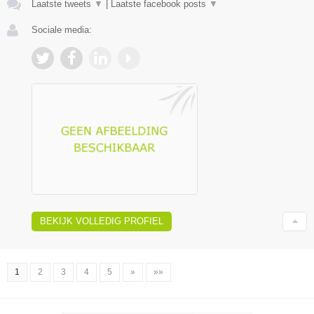
Laatste tweets
▼
|
Laatste facebook posts
▼
Sociale media:
BEKIJK VOLLEDIG PROFIEL
1
2
3
4
5
»
»»