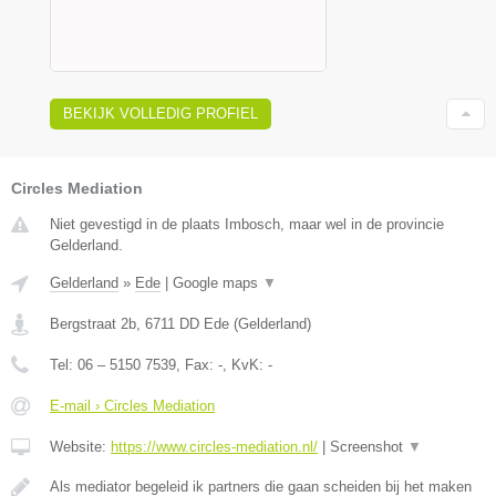
BEKIJK VOLLEDIG PROFIEL
Circles Mediation
Niet gevestigd in de plaats Imbosch, maar wel in de provincie
Gelderland.
Gelderland
»
Ede
|
Google maps
▼
Bergstraat 2b
,
6711 DD
Ede
(
Gelderland
)
Tel:
06 – 5150 7539
, Fax:
-
, KvK:
-
E-mail › Circles Mediation
Website:
https://www.circles-mediation.nl/
|
Screenshot
▼
Als mediator begeleid ik partners die gaan scheiden bij het maken