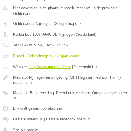
Niet gevestigd in de plaats Imbosch, maar wel in de provincie
Gelderland.
Gelderland
»
Nijmegen
|
Google maps
▼
Kerkenbos 1037
,
6546 BB
Nijmegen
(
Gelderland
)
Tel:
06-83415154
, Fax:
-
, KvK:
-
E-mail › Scheidingspraktijk Apart Verder
Website:
http://www.apartverder.nl
|
Screenshot
▼
Mediator Nijmegen en omgeving, MfN Register mediator, Family
mediator,
▼
Mediator, Echtscheiding, Rechtbank Mediator, Omgangsregeling en
▼
Er wordt gewerkt op afspraak.
Laatste tweets
▼
|
Laatste facebook posts
▼
Sociale media: