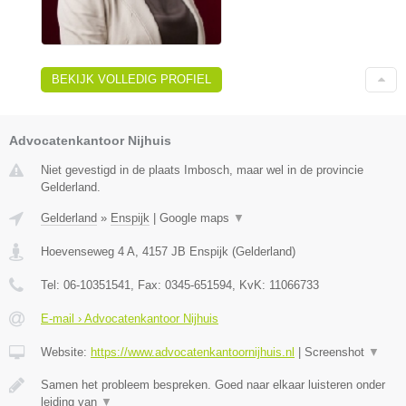
BEKIJK VOLLEDIG PROFIEL
Advocatenkantoor Nijhuis
Niet gevestigd in de plaats Imbosch, maar wel in de provincie
Gelderland.
Gelderland
»
Enspijk
|
Google maps
▼
Hoevenseweg 4 A
,
4157 JB
Enspijk
(
Gelderland
)
Tel:
06-10351541
, Fax:
0345-651594
, KvK:
11066733
E-mail › Advocatenkantoor Nijhuis
Website:
https://www.advocatenkantoornijhuis.nl
|
Screenshot
▼
Samen het probleem bespreken. Goed naar elkaar luisteren onder
leiding van
▼