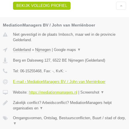
BEKIJK VOLLEDIG PROFIEL
MediationManagers BV / John van Merriënboer
Niet gevestigd in de plaats Imbosch, maar wel in de provincie
Gelderland.
Gelderland
»
Nijmegen
|
Google maps
▼
Berg en Dalseweg 127
,
6522 BE
Nijmegen
(
Gelderland
)
Tel:
06-15255468
, Fax:
-
, KvK:
-
E-mail › MediationManagers BV / John van Merriënboer
Website:
https://mediationmanagers.nl
|
Screenshot
▼
Zakelijk conflict? Arbeidsconflict? MediationManagers helpt
organisaties en
▼
Omgangsvormen, Ontslag, Bestuursconflicten, Buurt / stad of dorp,
▼