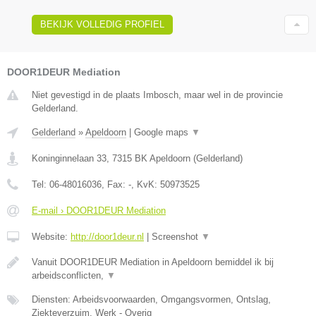
BEKIJK VOLLEDIG PROFIEL
DOOR1DEUR Mediation
Niet gevestigd in de plaats Imbosch, maar wel in de provincie
Gelderland.
Gelderland
»
Apeldoorn
|
Google maps
▼
Koninginnelaan 33
,
7315 BK
Apeldoorn
(
Gelderland
)
Tel:
06-48016036
, Fax:
-
, KvK:
50973525
E-mail › DOOR1DEUR Mediation
Website:
http://door1deur.nl
|
Screenshot
▼
Vanuit DOOR1DEUR Mediation in Apeldoorn bemiddel ik bij
arbeidsconflicten,
▼
Diensten: Arbeidsvoorwaarden, Omgangsvormen, Ontslag,
Ziekteverzuim, Werk - Overig