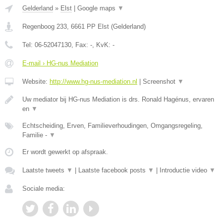
Gelderland
»
Elst
|
Google maps
▼
Regenboog 233
,
6661 PP
Elst
(
Gelderland
)
Tel:
06-52047130
, Fax:
-
, KvK:
-
E-mail › HG-nus Mediation
Website:
http://www.hg-nus-mediation.nl
|
Screenshot
▼
Uw mediator bij HG-nus Mediation is drs. Ronald Hagénus, ervaren
en
▼
Echtscheiding, Erven, Familieverhoudingen, Omgangsregeling,
Familie -
▼
Er wordt gewerkt op afspraak.
Laatste tweets
▼
|
Laatste facebook posts
▼
|
Introductie video
▼
Sociale media: