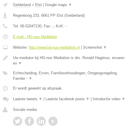
Gelderland
»
Elst
|
Google maps
▼
Regenboog 233
,
6661 PP
Elst
(
Gelderland
)
Tel:
06-52047130
, Fax:
-
, KvK:
-
E-mail › HG-nus Mediation
Website:
http://www.hg-nus-mediation.nl
|
Screenshot
▼
Uw mediator bij HG-nus Mediation is drs. Ronald Hagénus, ervaren
en
▼
Echtscheiding, Erven, Familieverhoudingen, Omgangsregeling,
Familie -
▼
Er wordt gewerkt op afspraak.
Laatste tweets
▼
|
Laatste facebook posts
▼
|
Introductie video
▼
Sociale media: