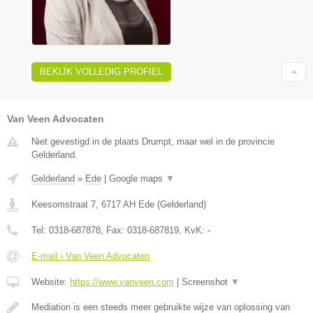
BEKIJK VOLLEDIG PROFIEL
Van Veen Advocaten
Niet gevestigd in de plaats Drumpt, maar wel in de provincie
Gelderland.
Gelderland
»
Ede
|
Google maps
▼
Keesomstraat 7
,
6717 AH
Ede
(
Gelderland
)
Tel:
0318-687878
, Fax:
0318-687819
, KvK:
-
E-mail › Van Veen Advocaten
Website:
https://www.vanveen.com
|
Screenshot
▼
Mediation is een steeds meer gebruikte wijze van oplossing van