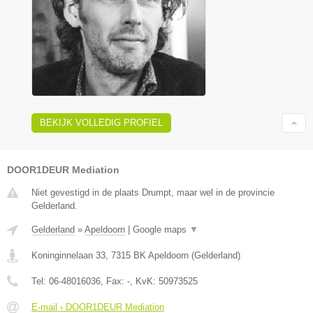
BEKIJK VOLLEDIG PROFIEL
DOOR1DEUR Mediation
Niet gevestigd in de plaats Drumpt, maar wel in de provincie
Gelderland.
Gelderland
»
Apeldoorn
|
Google maps
▼
Koninginnelaan 33
,
7315 BK
Apeldoorn
(
Gelderland
)
Tel:
06-48016036
, Fax:
-
, KvK:
50973525
E-mail › DOOR1DEUR Mediation