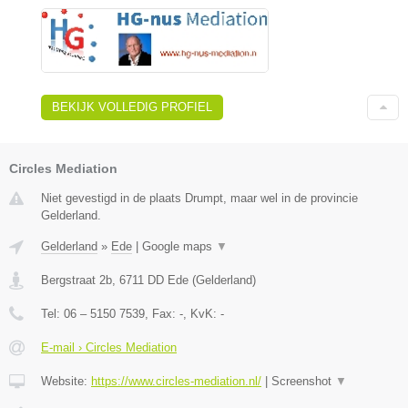
BEKIJK VOLLEDIG PROFIEL
Circles Mediation
Niet gevestigd in de plaats Drumpt, maar wel in de provincie
Gelderland.
Gelderland
»
Ede
|
Google maps
▼
Bergstraat 2b
,
6711 DD
Ede
(
Gelderland
)
Tel:
06 – 5150 7539
, Fax:
-
, KvK:
-
E-mail › Circles Mediation
Website:
https://www.circles-mediation.nl/
|
Screenshot
▼