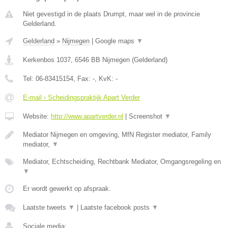
Niet gevestigd in de plaats Drumpt, maar wel in de provincie
Gelderland.
Gelderland
»
Nijmegen
|
Google maps
▼
Kerkenbos 1037
,
6546 BB
Nijmegen
(
Gelderland
)
Tel:
06-83415154
, Fax:
-
, KvK:
-
E-mail › Scheidingspraktijk Apart Verder
Website:
http://www.apartverder.nl
|
Screenshot
▼
Mediator Nijmegen en omgeving, MfN Register mediator, Family
mediator,
▼
Mediator, Echtscheiding, Rechtbank Mediator, Omgangsregeling en
▼
Er wordt gewerkt op afspraak.
Laatste tweets
▼
|
Laatste facebook posts
▼
Sociale media: