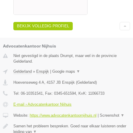
BEKIJK VOLLEDIG PROFIEL
Advocatenkantoor Nijhuis
Niet gevestigd in de plaats Drumpt, maar wel in de provincie
Gelderland.
Gelderland
»
Enspijk
|
Google maps
▼
Hoevenseweg 4 A
,
4157 JB
Enspijk
(
Gelderland
)
Tel:
06-10351541
, Fax:
0345-651594
, KvK:
11066733
E-mail › Advocatenkantoor Nijhuis
Website:
https://www.advocatenkantoornijhuis.nl
|
Screenshot
▼
Samen het probleem bespreken. Goed naar elkaar luisteren onder
leiding van
▼