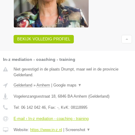
BEKIJK VOLLEDIG PROFIEL
In-z mediation - coaching - training
Niet gevestigd in de plaats Drumpt, maar wel in de provincie
Gelderland.
Gelderland
»
Arnhem
|
Google maps
▼
Vogelenzangsestraat 18
,
6846 BA
Arnhem
(
Gelderland
)
Tel:
06 142 042 46
, Fax:
-
, KvK:
08118995
E-mail › In-z mediation - coaching - training
Website:
https://www.in-z.nl
|
Screenshot
▼