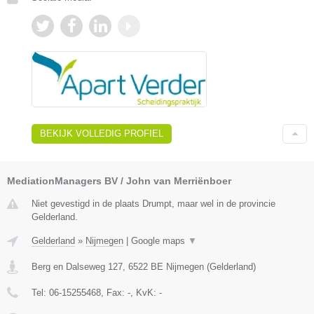
BEKIJK VOLLEDIG PROFIEL
MediationManagers BV / John van Merriënboer
Niet gevestigd in de plaats Drumpt, maar wel in de provincie
Gelderland.
Gelderland
»
Nijmegen
|
Google maps
▼
Berg en Dalseweg 127
,
6522 BE
Nijmegen
(
Gelderland
)
Tel:
06-15255468
, Fax:
-
, KvK:
-