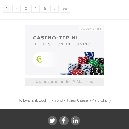
1
2
3
4
5
»
»»
Uw advertentie hier? Mail ons
Ik kwam, ik zocht, ik vond - Julius Caesar / 47 v.Chr. ;)