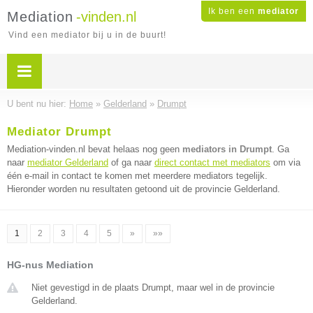
Ik ben een
mediator
Mediation
-vinden.nl
Vind een mediator bij u in de buurt!
U bent nu hier:
Home
»
Gelderland
»
Drumpt
Mediator Drumpt
Mediation-vinden.nl bevat helaas nog geen
mediators in Drumpt
. Ga
naar
mediator Gelderland
of ga naar
direct contact met mediators
om via
één e-mail in contact te komen met meerdere mediators tegelijk.
Hieronder worden nu resultaten getoond uit de provincie Gelderland.
1
2
3
4
5
»
»»
HG-nus Mediation
Niet gevestigd in de plaats Drumpt, maar wel in de provincie
Gelderland.