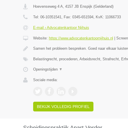
Hoevenseweg 4 A
,
4157 JB
Enspijk
(
Gelderland
)
Tel:
06-10351541
, Fax:
0345-651594
, KvK:
11066733
E-mail › Advocatenkantoor Nijhuis
Website:
https://www.advocatenkantoornijhuis.nl
|
Scree
Samen het probleem bespreken. Goed naar elkaar luister
Belastingrecht, procederen, Arbeidsrecht, Strafrecht, Erf
Openingstijden
▼
Sociale media:
BEKIJK VOLLEDIG PROFIEL
Scheidingspraktijk Apart Verder