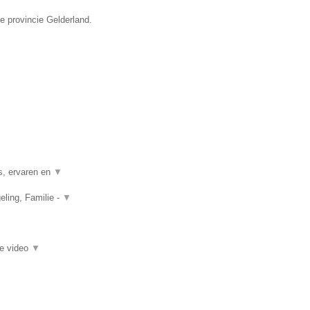
e provincie Gelderland.
s, ervaren en
▼
ling, Familie -
▼
ie video
▼