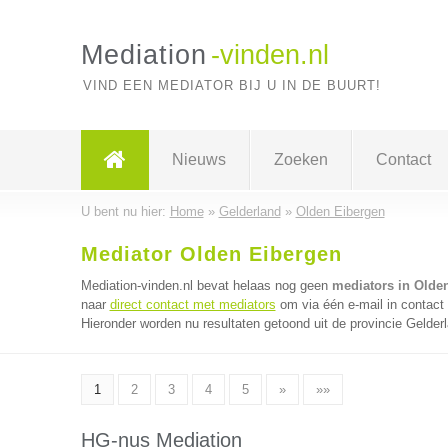
Mediation
-vinden.nl
VIND EEN MEDIATOR BIJ U IN DE BUURT!
Nieuws
Zoeken
Contact
U bent nu hier:
Home
»
Gelderland
»
Olden Eibergen
Mediator Olden Eibergen
Mediation-vinden.nl bevat helaas nog geen
mediators in Olde
naar
direct contact met mediators
om via één e-mail in contact
Hieronder worden nu resultaten getoond uit de provincie Gelder
1
2
3
4
5
»
»»
HG-nus Mediation