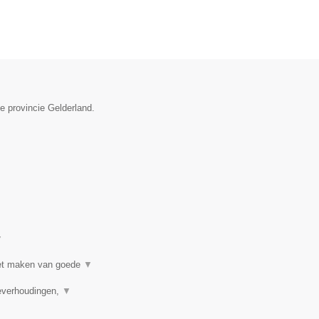
e provincie Gelderland.
▼
 het maken van goede
▼
ieverhoudingen,
▼