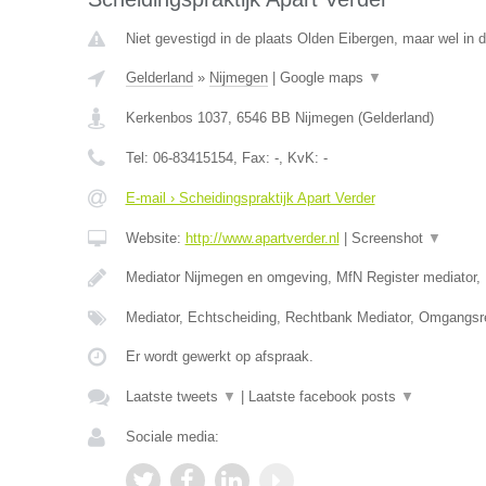
Niet gevestigd in de plaats Olden Eibergen, maar wel in d
Gelderland
»
Nijmegen
|
Google maps
▼
Kerkenbos 1037
,
6546 BB
Nijmegen
(
Gelderland
)
Tel:
06-83415154
, Fax:
-
, KvK:
-
E-mail › Scheidingspraktijk Apart Verder
Website:
http://www.apartverder.nl
|
Screenshot
▼
Mediator Nijmegen en omgeving, MfN Register mediator, 
Mediator, Echtscheiding, Rechtbank Mediator, Omgangsr
Er wordt gewerkt op afspraak.
Laatste tweets
▼
|
Laatste facebook posts
▼
Sociale media: