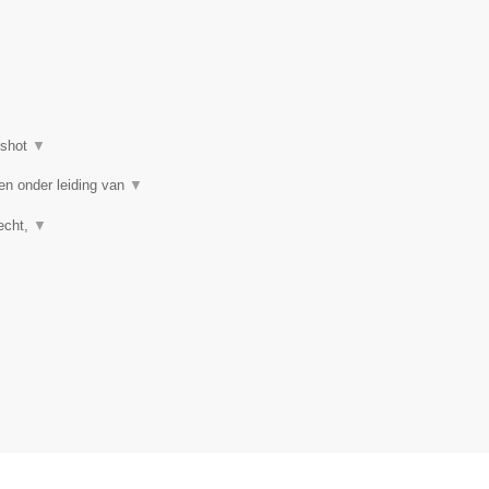
nshot
▼
en onder leiding van
▼
recht,
▼