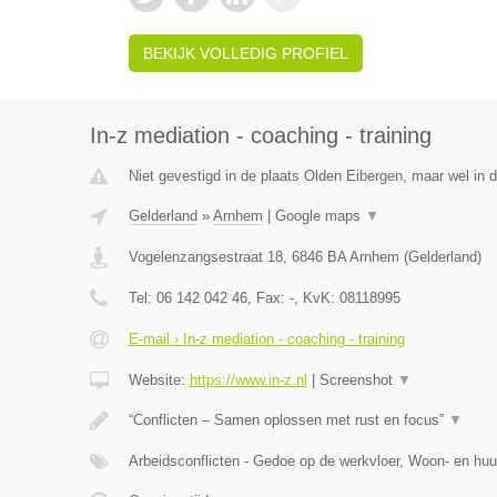
BEKIJK VOLLEDIG PROFIEL
In-z mediation - coaching - training
Niet gevestigd in de plaats Olden Eibergen, maar wel in d
Gelderland
»
Arnhem
|
Google maps
▼
Vogelenzangsestraat 18
,
6846 BA
Arnhem
(
Gelderland
)
Tel:
06 142 042 46
, Fax:
-
, KvK:
08118995
E-mail › In-z mediation - coaching - training
Website:
https://www.in-z.nl
|
Screenshot
▼
“Conflicten – Samen oplossen met rust en focus”
▼
Arbeidsconflicten - Gedoe op de werkvloer, Woon- en huu