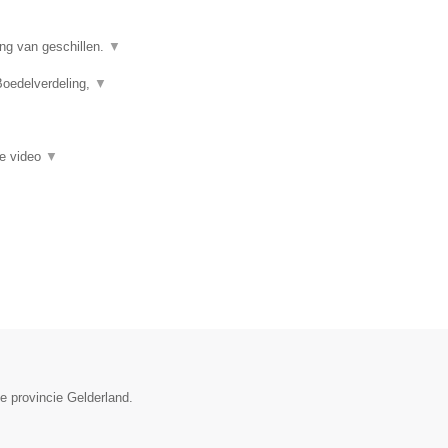
ing van geschillen.
▼
Boedelverdeling,
▼
ie video
▼
e provincie Gelderland.