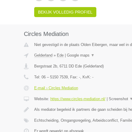
BEKIJK VOLLEDIG PROFIEL
Circles Mediation
Niet gevestigd in de plaats Olden Eibergen, maar wel in d
Gelderland
»
Ede
|
Google maps
▼
Bergstraat 2b
,
6711 DD
Ede
(
Gelderland
)
Tel:
06 – 5150 7539
, Fax:
-
, KvK:
-
E-mail › Circles Mediation
Website:
https://www.circles-mediation.nl/
|
Screenshot
Als mediator begeleid ik partners die gaan scheiden bij
Echtscheiding, Omgangsregeling, Arbeidsconflict, Famil
Er wordt gewerkt op afspraak.