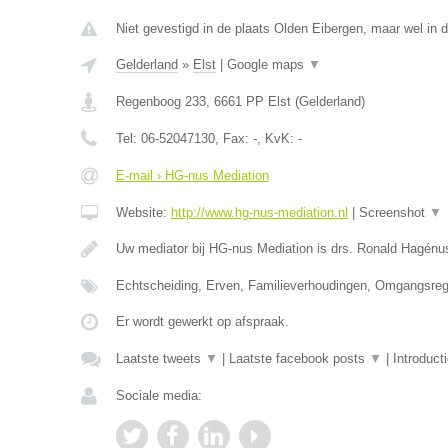
Niet gevestigd in de plaats Olden Eibergen, maar wel in d
Gelderland
»
Elst
|
Google maps
▼
Regenboog 233
,
6661 PP
Elst
(
Gelderland
)
Tel:
06-52047130
, Fax:
-
, KvK:
-
E-mail › HG-nus Mediation
Website:
http://www.hg-nus-mediation.nl
|
Screenshot
▼
Uw mediator bij HG-nus Mediation is drs. Ronald Hagénu
Echtscheiding, Erven, Familieverhoudingen, Omgangsrege
Er wordt gewerkt op afspraak.
Laatste tweets
▼
|
Laatste facebook posts
▼
|
Introduct
Sociale media: