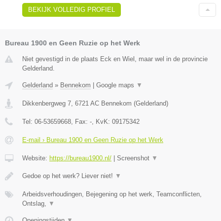
BEKIJK VOLLEDIG PROFIEL
Bureau 1900 en Geen Ruzie op het Werk
Niet gevestigd in de plaats Eck en Wiel, maar wel in de provincie
Gelderland.
Gelderland
»
Bennekom
|
Google maps
▼
Dikkenbergweg 7
,
6721 AC
Bennekom
(
Gelderland
)
Tel:
06-53659668
, Fax:
-
, KvK:
09175342
E-mail › Bureau 1900 en Geen Ruzie op het Werk
Website:
https://bureau1900.nl/
|
Screenshot
▼
Gedoe op het werk? Liever niet!
▼
Arbeidsverhoudingen, Bejegening op het werk, Teamconflicten,
Ontslag,
▼
Openingstijden
▼