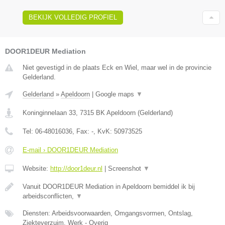
BEKIJK VOLLEDIG PROFIEL
DOOR1DEUR Mediation
Niet gevestigd in de plaats Eck en Wiel, maar wel in de provincie
Gelderland.
Gelderland
»
Apeldoorn
|
Google maps
▼
Koninginnelaan 33
,
7315 BK
Apeldoorn
(
Gelderland
)
Tel:
06-48016036
, Fax:
-
, KvK:
50973525
E-mail › DOOR1DEUR Mediation
Website:
http://door1deur.nl
|
Screenshot
▼
Vanuit DOOR1DEUR Mediation in Apeldoorn bemiddel ik bij
arbeidsconflicten,
▼
Diensten: Arbeidsvoorwaarden, Omgangsvormen, Ontslag,
Ziekteverzuim, Werk - Overig