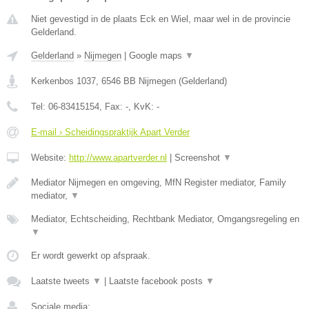
Niet gevestigd in de plaats Eck en Wiel, maar wel in de provincie
Gelderland.
Gelderland
»
Nijmegen
|
Google maps
▼
Kerkenbos 1037
,
6546 BB
Nijmegen
(
Gelderland
)
Tel:
06-83415154
, Fax:
-
, KvK:
-
E-mail › Scheidingspraktijk Apart Verder
Website:
http://www.apartverder.nl
|
Screenshot
▼
Mediator Nijmegen en omgeving, MfN Register mediator, Family
mediator,
▼
Mediator, Echtscheiding, Rechtbank Mediator, Omgangsregeling en
▼
Er wordt gewerkt op afspraak.
Laatste tweets
▼
|
Laatste facebook posts
▼
Sociale media: