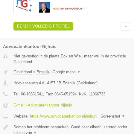
BEKIJK VOLLEDIG PROFIEL
Advocatenkantoor Nijhuis
Niet gevestigd in de plaats Eck en Wiel, maar wel in de provincie
Gelderland.
Gelderland
»
Enspijk
|
Google maps
▼
Hoevenseweg 4 A
,
4157 JB
Enspijk
(
Gelderland
)
Tel:
06-10351541
, Fax:
0345-651594
, KvK:
11066733
E-mail › Advocatenkantoor Nijhuis
Website:
https://www.advocatenkantoornijhuis.nl
|
Screenshot
▼
Samen het probleem bespreken. Goed naar elkaar luisteren onder
leiding van
▼