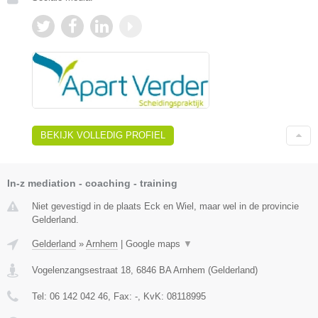
BEKIJK VOLLEDIG PROFIEL
In-z mediation - coaching - training
Niet gevestigd in de plaats Eck en Wiel, maar wel in de provincie
Gelderland.
Gelderland
»
Arnhem
|
Google maps
▼
Vogelenzangsestraat 18
,
6846 BA
Arnhem
(
Gelderland
)
Tel:
06 142 042 46
, Fax:
-
, KvK:
08118995