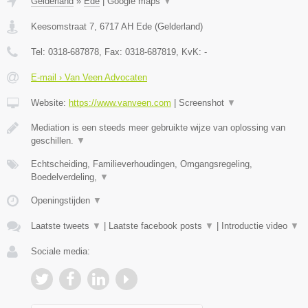
Gelderland
»
Ede
|
Google maps
▼
Keesomstraat 7
,
6717 AH
Ede
(
Gelderland
)
Tel:
0318-687878
, Fax:
0318-687819
, KvK:
-
E-mail › Van Veen Advocaten
Website:
https://www.vanveen.com
|
Screenshot
▼
Mediation is een steeds meer gebruikte wijze van oplossing van
geschillen.
▼
Echtscheiding, Familieverhoudingen, Omgangsregeling,
Boedelverdeling,
▼
Openingstijden
▼
Laatste tweets
▼
|
Laatste facebook posts
▼
|
Introductie video
▼
Sociale media: