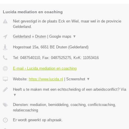
Lucida mediation en coaching
Niet gevestigd in de plaats Eck en Wiel, maar wel in de provincie
Gelderland.
Gelderland
»
Druten
|
Google maps
▼
Hogestraat 15a
,
6651 BE
Druten
(
Gelderland
)
Tel:
0487540110
, Fax:
0487525275
, KvK:
11053416
E-mail › Lucida mediation en coaching
Website:
https://www.lucida.nl
|
Screenshot
▼
Heeft u te maken met een echtscheiding of een arbeidsconflict? Via
▼
Diensten: mediation, bemiddeling, coaching, conflictcoaching,
relatiecoaching
Er wordt gewerkt op afspraak.