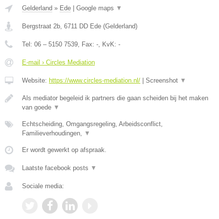
Gelderland
»
Ede
|
Google maps
▼
Bergstraat 2b
,
6711 DD
Ede
(
Gelderland
)
Tel:
06 – 5150 7539
, Fax:
-
, KvK:
-
E-mail › Circles Mediation
Website:
https://www.circles-mediation.nl/
|
Screenshot
▼
Als mediator begeleid ik partners die gaan scheiden bij het maken
van goede
▼
Echtscheiding, Omgangsregeling, Arbeidsconflict,
Familieverhoudingen,
▼
Er wordt gewerkt op afspraak.
Laatste facebook posts
▼
Sociale media: