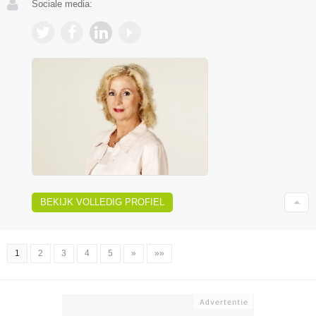
Sociale media:
BEKIJK VOLLEDIG PROFIEL
1
2
3
4
5
»
»»