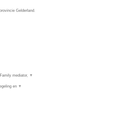
provincie Gelderland.
Family mediator,
▼
egeling en
▼