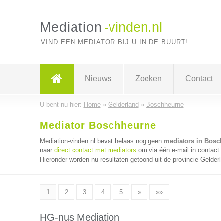
Mediation
-vinden.nl
VIND EEN MEDIATOR BIJ U IN DE BUURT!
Nieuws
Zoeken
Contact
U bent nu hier:
Home
»
Gelderland
»
Boschheurne
Mediator Boschheurne
Mediation-vinden.nl bevat helaas nog geen
mediators in Bosc
naar
direct contact met mediators
om via één e-mail in contact
Hieronder worden nu resultaten getoond uit de provincie Gelder
1
2
3
4
5
»
»»
HG-nus Mediation