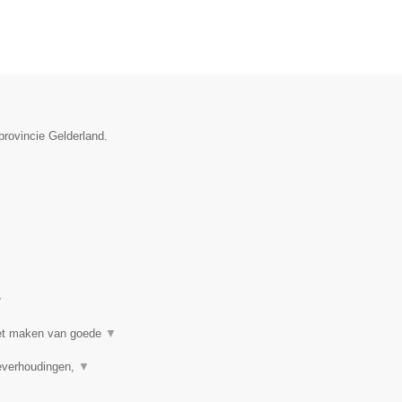
provincie Gelderland.
▼
 het maken van goede
▼
ieverhoudingen,
▼