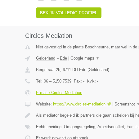
BEKIJK VOLLEDIG PROFIEL
Circles Mediation
Niet gevestigd in de plaats Boschheurne, maar wel in de 
Gelderland
»
Ede
|
Google maps
▼
Bergstraat 2b
,
6711 DD
Ede
(
Gelderland
)
Tel:
06 – 5150 7539
, Fax:
-
, KvK:
-
E-mail › Circles Mediation
Website:
https://www.circles-mediation.nl/
|
Screenshot
Als mediator begeleid ik partners die gaan scheiden bij
Echtscheiding, Omgangsregeling, Arbeidsconflict, Famil
Er wordt gewerkt op afspraak.