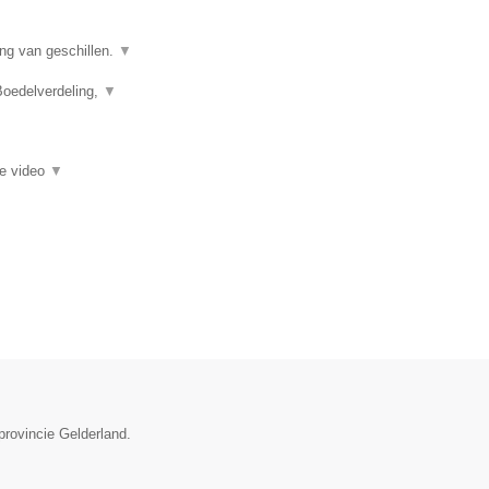
ing van geschillen.
▼
Boedelverdeling,
▼
ie video
▼
provincie Gelderland.