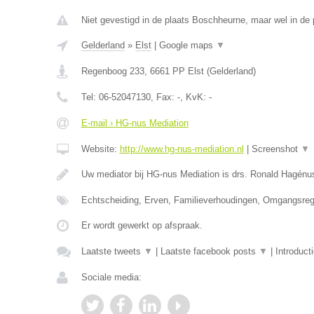
Niet gevestigd in de plaats Boschheurne, maar wel in de 
Gelderland
»
Elst
|
Google maps
▼
Regenboog 233
,
6661 PP
Elst
(
Gelderland
)
Tel:
06-52047130
, Fax:
-
, KvK:
-
E-mail › HG-nus Mediation
Website:
http://www.hg-nus-mediation.nl
|
Screenshot
▼
Uw mediator bij HG-nus Mediation is drs. Ronald Hagénu
Echtscheiding, Erven, Familieverhoudingen, Omgangsrege
Er wordt gewerkt op afspraak.
Laatste tweets
▼
|
Laatste facebook posts
▼
|
Introduct
Sociale media: