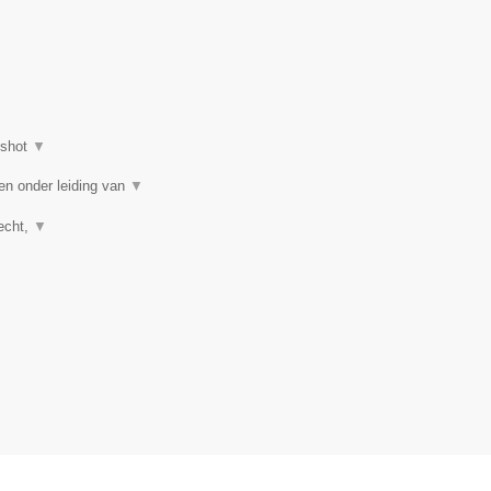
nshot
▼
en onder leiding van
▼
recht,
▼