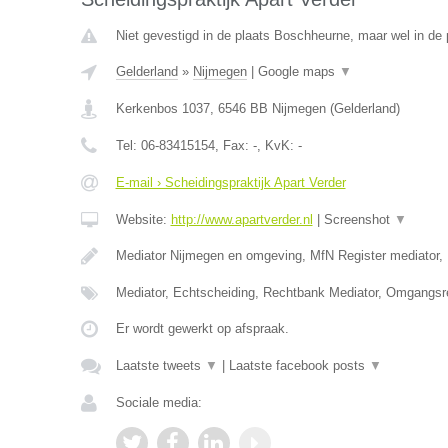
Niet gevestigd in de plaats Boschheurne, maar wel in de 
Gelderland
»
Nijmegen
|
Google maps
▼
Kerkenbos 1037
,
6546 BB
Nijmegen
(
Gelderland
)
Tel:
06-83415154
, Fax:
-
, KvK:
-
E-mail › Scheidingspraktijk Apart Verder
Website:
http://www.apartverder.nl
|
Screenshot
▼
Mediator Nijmegen en omgeving, MfN Register mediator, 
Mediator, Echtscheiding, Rechtbank Mediator, Omgangsr
Er wordt gewerkt op afspraak.
Laatste tweets
▼
|
Laatste facebook posts
▼
Sociale media: