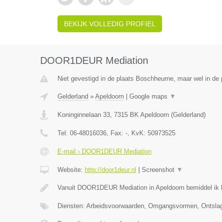
BEKIJK VOLLEDIG PROFIEL
DOOR1DEUR Mediation
Niet gevestigd in de plaats Boschheurne, maar wel in de 
Gelderland
»
Apeldoorn
|
Google maps
▼
Koninginnelaan 33
,
7315 BK
Apeldoorn
(
Gelderland
)
Tel:
06-48016036
, Fax:
-
, KvK:
50973525
E-mail › DOOR1DEUR Mediation
Website:
http://door1deur.nl
|
Screenshot
▼
Vanuit DOOR1DEUR Mediation in Apeldoorn bemiddel ik bi
Diensten: Arbeidsvoorwaarden, Omgangsvormen, Ontslag,