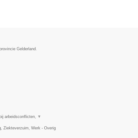
provincie Gelderland.
j arbeidsconflicten,
▼
 Ziekteverzuim, Werk - Overig