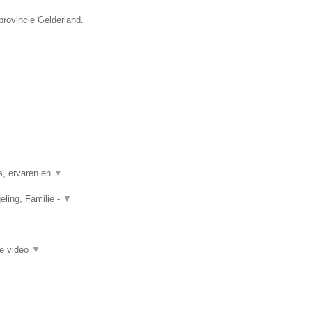
provincie Gelderland.
s, ervaren en
▼
ling, Familie -
▼
ie video
▼