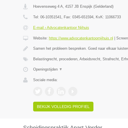
Hoevenseweg 4 A
,
4157 JB
Enspijk
(
Gelderland
)
Tel:
06-10351541
, Fax:
0345-651594
, KvK:
11066733
E-mail › Advocatenkantoor Nijhuis
Website:
https://www.advocatenkantoornijhuis.nl
|
Scree
Samen het probleem bespreken. Goed naar elkaar luister
Belastingrecht, procederen, Arbeidsrecht, Strafrecht, Erf
Openingstijden
▼
Sociale media:
BEKIJK VOLLEDIG PROFIEL
Scheidingspraktijk Apart Verder