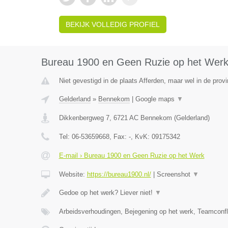
BEKIJK VOLLEDIG PROFIEL
Bureau 1900 en Geen Ruzie op het Wer
Niet gevestigd in de plaats Afferden, maar wel in de provi
Gelderland
»
Bennekom
|
Google maps
▼
Dikkenbergweg 7
,
6721 AC
Bennekom
(
Gelderland
)
Tel:
06-53659668
, Fax:
-
, KvK:
09175342
E-mail › Bureau 1900 en Geen Ruzie op het Werk
Website:
https://bureau1900.nl/
|
Screenshot
▼
Gedoe op het werk? Liever niet!
▼
Arbeidsverhoudingen, Bejegening op het werk, Teamconfl