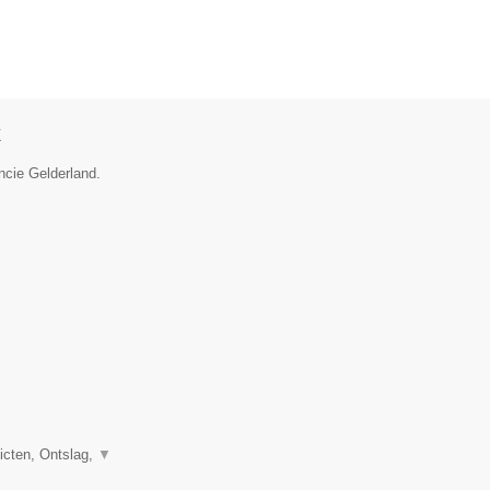
k
ncie Gelderland.
icten, Ontslag,
▼