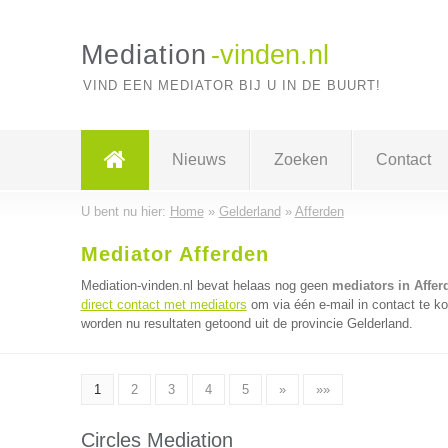
Mediation
-vinden.nl
VIND EEN MEDIATOR BIJ U IN DE BUURT!
Nieuws
Zoeken
Contact
U bent nu hier:
Home
»
Gelderland
»
Afferden
Mediator Afferden
Mediation-vinden.nl bevat helaas nog geen
mediators in Affer
direct contact met mediators
om via één e-mail in contact te k
worden nu resultaten getoond uit de provincie Gelderland.
1
2
3
4
5
»
»»
Circles Mediation