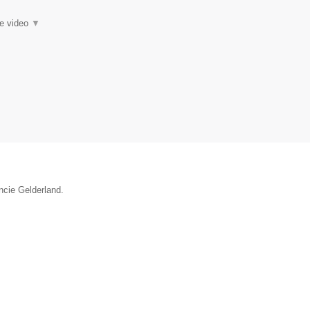
ie video
▼
ncie Gelderland.