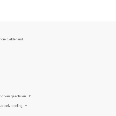
ncie Gelderland.
ing van geschillen.
▼
Boedelverdeling,
▼