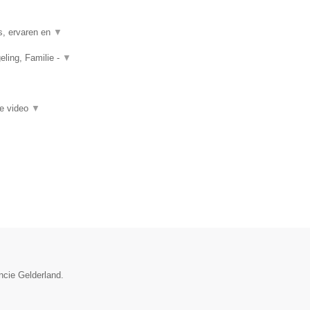
s, ervaren en
▼
ling, Familie -
▼
ie video
▼
ncie Gelderland.