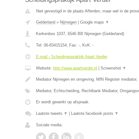
Niet gevestigd in de plaats Afferden, maar wel in de provi
Gelderland
»
Nijmegen
|
Google maps
▼
Kerkenbos 1037
,
6546 BB
Nijmegen
(
Gelderland
)
Tel:
06-83415154
, Fax:
-
, KvK:
-
E-mail › Scheidingspraktijk Apart Verder
Website:
http://www.apartverder.nl
|
Screenshot
▼
Mediator Nijmegen en omgeving, MfN Register mediator, 
Mediator, Echtscheiding, Rechtbank Mediator, Omgangsr
Er wordt gewerkt op afspraak.
Laatste tweets
▼
|
Laatste facebook posts
▼
Sociale media: