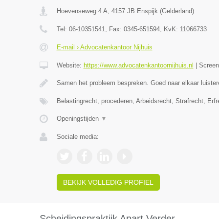
Hoevenseweg 4 A
,
4157 JB
Enspijk
(
Gelderland
)
Tel:
06-10351541
, Fax:
0345-651594
, KvK:
11066733
E-mail › Advocatenkantoor Nijhuis
Website:
https://www.advocatenkantoornijhuis.nl
|
Scree
Samen het probleem bespreken. Goed naar elkaar luister
Belastingrecht, procederen, Arbeidsrecht, Strafrecht, Erf
Openingstijden
▼
Sociale media:
BEKIJK VOLLEDIG PROFIEL
Scheidingspraktijk Apart Verder