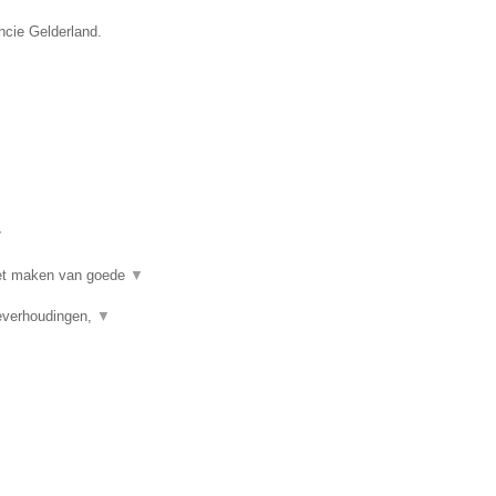
ncie Gelderland.
▼
 het maken van goede
▼
ieverhoudingen,
▼