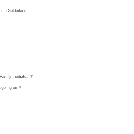
ncie Gelderland.
Family mediator,
▼
egeling en
▼