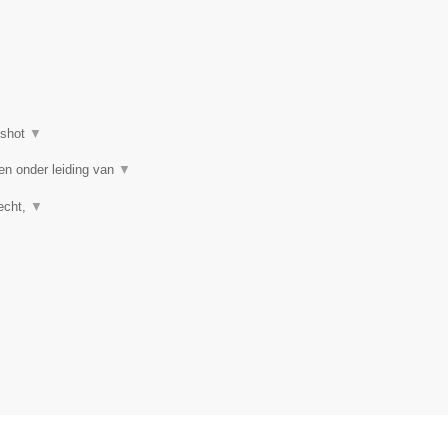
nshot
▼
en onder leiding van
▼
recht,
▼