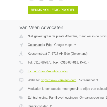
BEKIJK VOLLEDIG PROFIEL
Van Veen Advocaten
Niet gevestigd in de plaats Afferden, maar wel in de provi
Gelderland
»
Ede
|
Google maps
▼
Keesomstraat 7
,
6717 AH
Ede
(
Gelderland
)
Tel:
0318-687878
, Fax:
0318-687819
, KvK:
-
E-mail › Van Veen Advocaten
Website:
https://www.vanveen.com
|
Screenshot
▼
Mediation is een steeds meer gebruikte wijze van oploss
Echtscheiding, Familieverhoudingen, Omgangsregeling, 
Openingstijden
▼