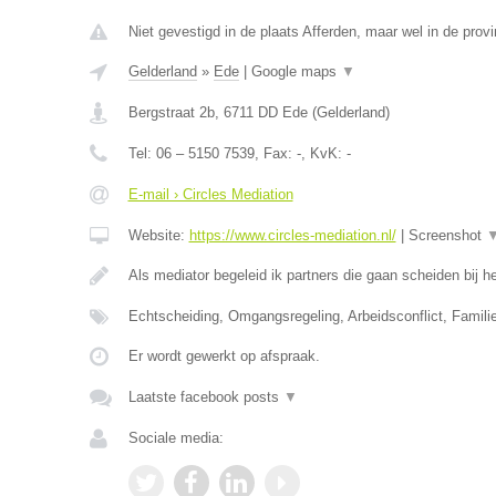
Niet gevestigd in de plaats Afferden, maar wel in de provi
Gelderland
»
Ede
|
Google maps
▼
Bergstraat 2b
,
6711 DD
Ede
(
Gelderland
)
Tel:
06 – 5150 7539
, Fax:
-
, KvK:
-
E-mail › Circles Mediation
Website:
https://www.circles-mediation.nl/
|
Screenshot
Als mediator begeleid ik partners die gaan scheiden bij
Echtscheiding, Omgangsregeling, Arbeidsconflict, Famil
Er wordt gewerkt op afspraak.
Laatste facebook posts
▼
Sociale media: