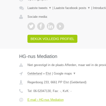
Laatste tweets
▼
|
Laatste facebook posts
▼
|
Introduct
Sociale media:
BEKIJK VOLLEDIG PROFIEL
HG-nus Mediation
Niet gevestigd in de plaats Afferden, maar wel in de provi
Gelderland
»
Elst
|
Google maps
▼
Regenboog 233
,
6661 PP
Elst
(
Gelderland
)
Tel:
06-52047130
, Fax:
-
, KvK:
-
E-mail › HG-nus Mediation