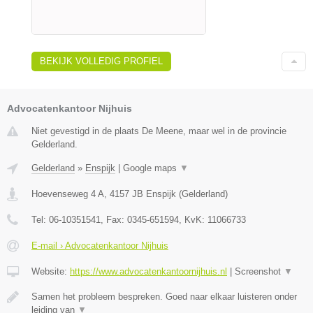
BEKIJK VOLLEDIG PROFIEL
Advocatenkantoor Nijhuis
Niet gevestigd in de plaats De Meene, maar wel in de provincie
Gelderland.
Gelderland
»
Enspijk
|
Google maps
▼
Hoevenseweg 4 A
,
4157 JB
Enspijk
(
Gelderland
)
Tel:
06-10351541
, Fax:
0345-651594
, KvK:
11066733
E-mail › Advocatenkantoor Nijhuis
Website:
https://www.advocatenkantoornijhuis.nl
|
Screenshot
▼
Samen het probleem bespreken. Goed naar elkaar luisteren onder
leiding van
▼