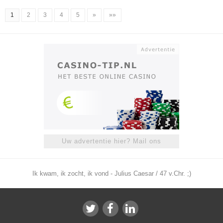
1
2
3
4
5
»
»»
Uw advertentie hier? Mail ons
Ik kwam, ik zocht, ik vond - Julius Caesar / 47 v.Chr. ;)