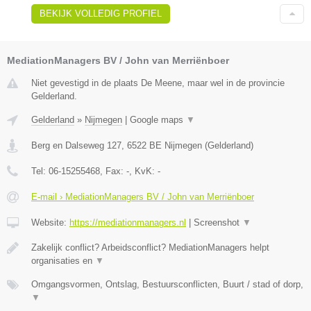
BEKIJK VOLLEDIG PROFIEL
MediationManagers BV / John van Merriënboer
Niet gevestigd in de plaats De Meene, maar wel in de provincie
Gelderland.
Gelderland
»
Nijmegen
|
Google maps
▼
Berg en Dalseweg 127
,
6522 BE
Nijmegen
(
Gelderland
)
Tel:
06-15255468
, Fax:
-
, KvK:
-
E-mail › MediationManagers BV / John van Merriënboer
Website:
https://mediationmanagers.nl
|
Screenshot
▼
Zakelijk conflict? Arbeidsconflict? MediationManagers helpt
organisaties en
▼
Omgangsvormen, Ontslag, Bestuursconflicten, Buurt / stad of dorp,
▼