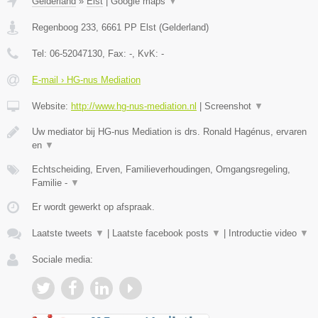
Gelderland
»
Elst
|
Google maps
▼
Regenboog 233
,
6661 PP
Elst
(
Gelderland
)
Tel:
06-52047130
, Fax:
-
, KvK:
-
E-mail › HG-nus Mediation
Website:
http://www.hg-nus-mediation.nl
|
Screenshot
▼
Uw mediator bij HG-nus Mediation is drs. Ronald Hagénus, ervaren
en
▼
Echtscheiding, Erven, Familieverhoudingen, Omgangsregeling,
Familie -
▼
Er wordt gewerkt op afspraak.
Laatste tweets
▼
|
Laatste facebook posts
▼
|
Introductie video
▼
Sociale media: