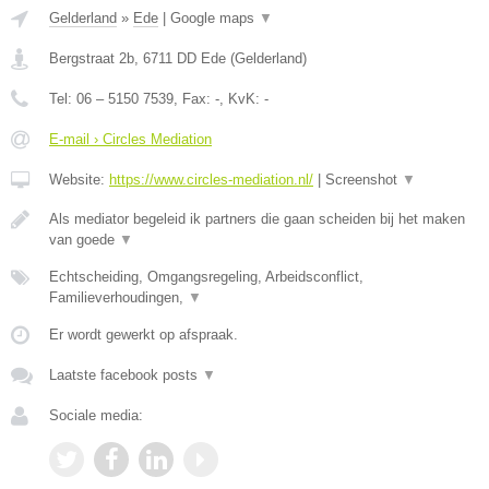
Gelderland
»
Ede
|
Google maps
▼
Bergstraat 2b
,
6711 DD
Ede
(
Gelderland
)
Tel:
06 – 5150 7539
, Fax:
-
, KvK:
-
E-mail › Circles Mediation
Website:
https://www.circles-mediation.nl/
|
Screenshot
▼
Als mediator begeleid ik partners die gaan scheiden bij het maken
van goede
▼
Echtscheiding, Omgangsregeling, Arbeidsconflict,
Familieverhoudingen,
▼
Er wordt gewerkt op afspraak.
Laatste facebook posts
▼
Sociale media: