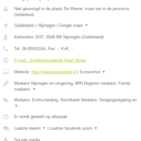
Niet gevestigd in de plaats De Meene, maar wel in de provincie
Gelderland.
Gelderland
»
Nijmegen
|
Google maps
▼
Kerkenbos 1037
,
6546 BB
Nijmegen
(
Gelderland
)
Tel:
06-83415154
, Fax:
-
, KvK:
-
E-mail › Scheidingspraktijk Apart Verder
Website:
http://www.apartverder.nl
|
Screenshot
▼
Mediator Nijmegen en omgeving, MfN Register mediator, Family
mediator,
▼
Mediator, Echtscheiding, Rechtbank Mediator, Omgangsregeling en
▼
Er wordt gewerkt op afspraak.
Laatste tweets
▼
|
Laatste facebook posts
▼
Sociale media: