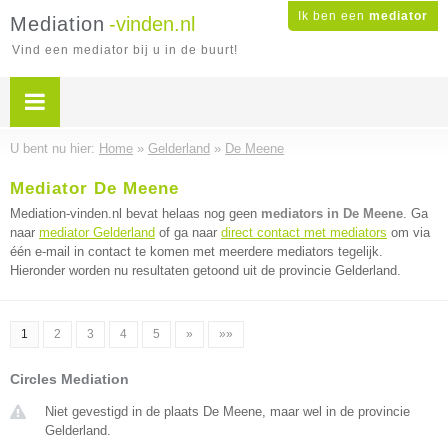
Ik ben een
mediator
Mediation
-vinden.nl
Vind een mediator bij u in de buurt!
U bent nu hier:
Home
»
Gelderland
»
De Meene
Mediator De Meene
Mediation-vinden.nl bevat helaas nog geen
mediators in De Meene
. Ga
naar
mediator Gelderland
of ga naar
direct contact met mediators
om via
één e-mail in contact te komen met meerdere mediators tegelijk.
Hieronder worden nu resultaten getoond uit de provincie Gelderland.
1
2
3
4
5
»
»»
Circles Mediation
Niet gevestigd in de plaats De Meene, maar wel in de provincie
Gelderland.