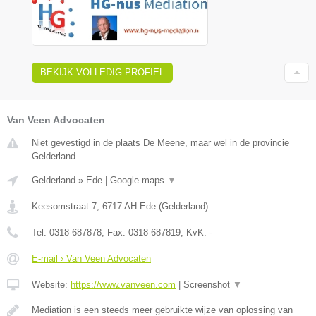
BEKIJK VOLLEDIG PROFIEL
Van Veen Advocaten
Niet gevestigd in de plaats De Meene, maar wel in de provincie
Gelderland.
Gelderland
»
Ede
|
Google maps
▼
Keesomstraat 7
,
6717 AH
Ede
(
Gelderland
)
Tel:
0318-687878
, Fax:
0318-687819
, KvK:
-
E-mail › Van Veen Advocaten
Website:
https://www.vanveen.com
|
Screenshot
▼
Mediation is een steeds meer gebruikte wijze van oplossing van