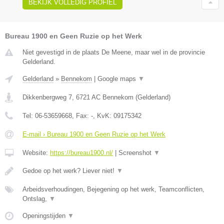
BEKIJK VOLLEDIG PROFIEL
Bureau 1900 en Geen Ruzie op het Werk
Niet gevestigd in de plaats De Meene, maar wel in de provincie
Gelderland.
Gelderland
»
Bennekom
|
Google maps
▼
Dikkenbergweg 7
,
6721 AC
Bennekom
(
Gelderland
)
Tel:
06-53659668
, Fax:
-
, KvK:
09175342
E-mail › Bureau 1900 en Geen Ruzie op het Werk
Website:
https://bureau1900.nl/
|
Screenshot
▼
Gedoe op het werk? Liever niet!
▼
Arbeidsverhoudingen, Bejegening op het werk, Teamconflicten,
Ontslag,
▼
Openingstijden
▼