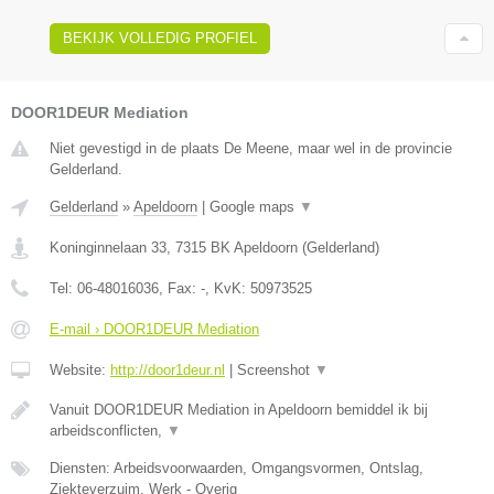
BEKIJK VOLLEDIG PROFIEL
DOOR1DEUR Mediation
Niet gevestigd in de plaats De Meene, maar wel in de provincie
Gelderland.
Gelderland
»
Apeldoorn
|
Google maps
▼
Koninginnelaan 33
,
7315 BK
Apeldoorn
(
Gelderland
)
Tel:
06-48016036
, Fax:
-
, KvK:
50973525
E-mail › DOOR1DEUR Mediation
Website:
http://door1deur.nl
|
Screenshot
▼
Vanuit DOOR1DEUR Mediation in Apeldoorn bemiddel ik bij
arbeidsconflicten,
▼
Diensten: Arbeidsvoorwaarden, Omgangsvormen, Ontslag,
Ziekteverzuim, Werk - Overig