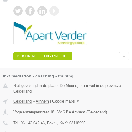
BEKIJK VOLLEDIG PROFIEL
In-z mediation - coaching - training
Niet gevestigd in de plaats De Meene, maar wel in de provincie
Gelderland.
Gelderland
»
Arnhem
|
Google maps
▼
Vogelenzangsestraat 18
,
6846 BA
Arnhem
(
Gelderland
)
Tel:
06 142 042 46
, Fax:
-
, KvK:
08118995