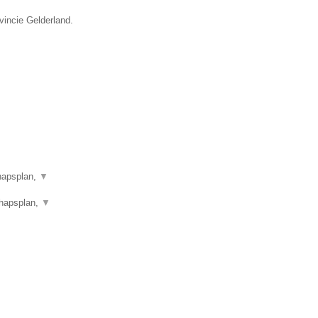
vincie Gelderland.
hapsplan,
▼
chapsplan,
▼