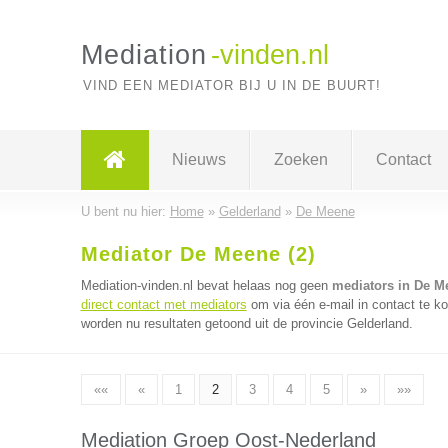
Mediation
-vinden.nl
VIND EEN MEDIATOR BIJ U IN DE BUURT!
Nieuws
Zoeken
Contact
U bent nu hier:
Home
»
Gelderland
»
De Meene
Mediator De Meene (2)
Mediation-vinden.nl bevat helaas nog geen
mediators in De M
direct contact met mediators
om via één e-mail in contact te k
worden nu resultaten getoond uit de provincie Gelderland.
««
«
1
2
3
4
5
»
»»
Mediation Groep Oost-Nederland