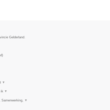
vincie Gelderland.
nd
)
ot
▼
 ik
▼
ng, Samenwerking,
▼