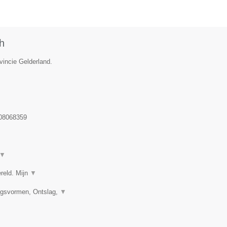
h
vincie Gelderland.
 08068359
▼
ereld. Mijn
▼
ngsvormen, Ontslag,
▼