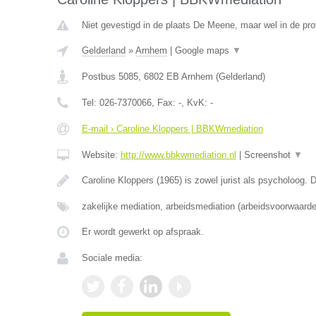
Niet gevestigd in de plaats De Meene, maar wel in de pro
Gelderland
»
Arnhem
|
Google maps
▼
Postbus 5085
,
6802 EB
Arnhem
(
Gelderland
)
Tel:
026-7370066
, Fax:
-
, KvK:
-
E-mail › Caroline Kloppers | BBKWmediation
Website:
http://www.bbkwmediation.nl
|
Screenshot
▼
Caroline Kloppers (1965) is zowel jurist als psycholoog.
zakelijke mediation, arbeidsmediation (arbeidsvoorwaar
Er wordt gewerkt op afspraak.
Sociale media: