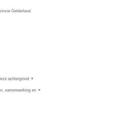
vincie Gelderland.
 Deze achtergrond
▼
den, samenwerking en
▼