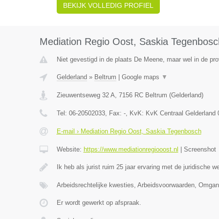
BEKIJK VOLLEDIG PROFIEL
Mediation Regio Oost, Saskia Tegenbosc
Niet gevestigd in de plaats De Meene, maar wel in de pro
Gelderland
»
Beltrum
|
Google maps
▼
Zieuwentseweg 32 A
,
7156 RC
Beltrum
(
Gelderland
)
Tel:
06-20502033
, Fax:
-
, KvK:
KvK Centraal Gelderland
E-mail › Mediation Regio Oost, Saskia Tegenbosch
Website:
https://www.mediationregiooost.nl
|
Screenshot
Ik heb als jurist ruim 25 jaar ervaring met de juridische w
Arbeidsrechtelijke kwesties, Arbeidsvoorwaarden, Omga
Er wordt gewerkt op afspraak.