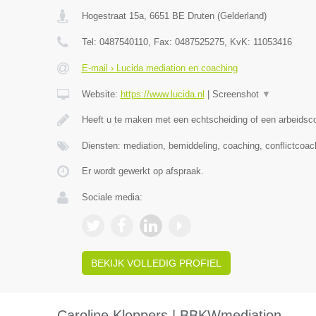
Hogestraat 15a
,
6651 BE
Druten
(
Gelderland
)
Tel:
0487540110
, Fax:
0487525275
, KvK:
11053416
E-mail › Lucida mediation en coaching
Website:
https://www.lucida.nl
|
Screenshot
▼
Heeft u te maken met een echtscheiding of een arbeidsco
Diensten: mediation, bemiddeling, coaching, conflictcoach
Er wordt gewerkt op afspraak.
Sociale media:
BEKIJK VOLLEDIG PROFIEL
Caroline Kloppers | BBKWmediation