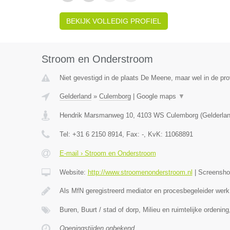
BEKIJK VOLLEDIG PROFIEL
Stroom en Onderstroom
Niet gevestigd in de plaats De Meene, maar wel in de pro
Gelderland
»
Culemborg
|
Google maps
▼
Hendrik Marsmanweg 10
,
4103 WS
Culemborg
(
Gelderla
Tel:
+31 6 2150 8914
, Fax:
-
, KvK:
11068891
E-mail › Stroom en Onderstroom
Website:
http://www.stroomenonderstroom.nl
|
Screensh
Als MfN geregistreerd mediator en procesbegeleider werk
Buren, Buurt / stad of dorp, Milieu en ruimtelijke ordeni
Openingstijden onbekend