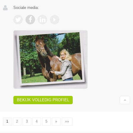
Sociale media:
BEKIJK VOLLEDIG PROFIEL
1
2
3
4
5
»
»»