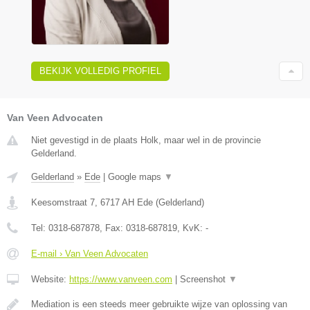
BEKIJK VOLLEDIG PROFIEL
Van Veen Advocaten
Niet gevestigd in de plaats Holk, maar wel in de provincie
Gelderland.
Gelderland
»
Ede
|
Google maps
▼
Keesomstraat 7
,
6717 AH
Ede
(
Gelderland
)
Tel:
0318-687878
, Fax:
0318-687819
, KvK:
-
E-mail › Van Veen Advocaten
Website:
https://www.vanveen.com
|
Screenshot
▼
Mediation is een steeds meer gebruikte wijze van oplossing van