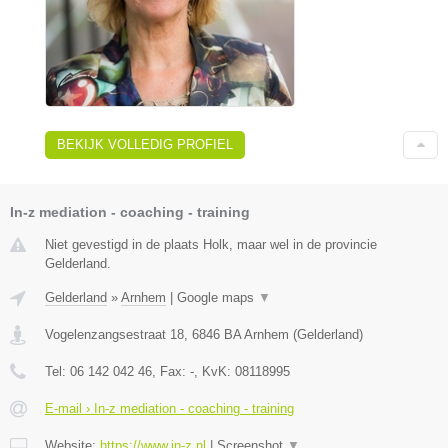
BEKIJK VOLLEDIG PROFIEL
In-z mediation - coaching - training
Niet gevestigd in de plaats Holk, maar wel in de provincie
Gelderland.
Gelderland
»
Arnhem
|
Google maps
▼
Vogelenzangsestraat 18
,
6846 BA
Arnhem
(
Gelderland
)
Tel:
06 142 042 46
, Fax:
-
, KvK:
08118995
E-mail › In-z mediation - coaching - training
Website:
https://www.in-z.nl
|
Screenshot
▼