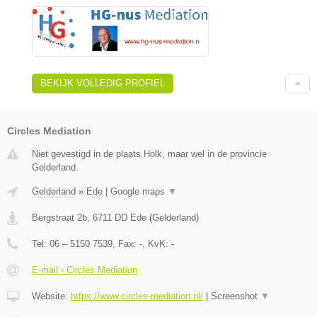
BEKIJK VOLLEDIG PROFIEL
Circles Mediation
Niet gevestigd in de plaats Holk, maar wel in de provincie
Gelderland.
Gelderland
»
Ede
|
Google maps
▼
Bergstraat 2b
,
6711 DD
Ede
(
Gelderland
)
Tel:
06 – 5150 7539
, Fax:
-
, KvK:
-
E-mail › Circles Mediation
Website:
https://www.circles-mediation.nl/
|
Screenshot
▼