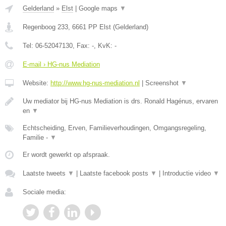
Gelderland
»
Elst
|
Google maps
▼
Regenboog 233
,
6661 PP
Elst
(
Gelderland
)
Tel:
06-52047130
, Fax:
-
, KvK:
-
E-mail › HG-nus Mediation
Website:
http://www.hg-nus-mediation.nl
|
Screenshot
▼
Uw mediator bij HG-nus Mediation is drs. Ronald Hagénus, ervaren
en
▼
Echtscheiding, Erven, Familieverhoudingen, Omgangsregeling,
Familie -
▼
Er wordt gewerkt op afspraak.
Laatste tweets
▼
|
Laatste facebook posts
▼
|
Introductie video
▼
Sociale media: