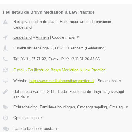
Feuilletau de Bruyn Mediation & Law Practice
Niet gevestigd in de plaats Holk, maar wel in de provincie
Gelderland.
Gelderland
»
Arnhem
|
Google maps
▼
Eusebiusbuitensingel 7
,
6828 HT
Arnhem
(
Gelderland
)
Tel:
06 31 27 71 92
, Fax:
-
, KvK:
KVK 51 26 43 66
E-mail › Feuilletau de Bruyn Mediation & Law Practice
Website:
http://www.mediationandlawpractice.nl
|
Screenshot
▼
Het bureau van mr. G.H., Trude, Feuilletau de Bruyn is gevestigd
aan de
▼
Echtscheiding, Familieverhoudingen, Omgangsregeling, Ontslag,
▼
Openingstijden
▼
Laatste facebook posts
▼