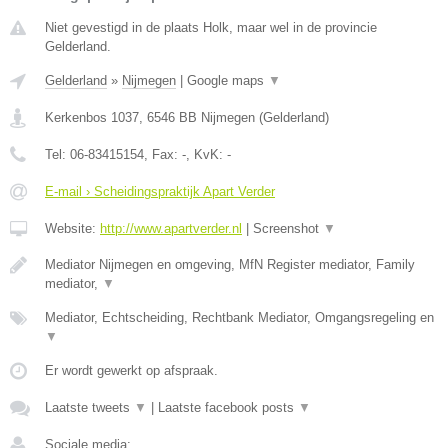
Niet gevestigd in de plaats Holk, maar wel in de provincie
Gelderland.
Gelderland
»
Nijmegen
|
Google maps
▼
Kerkenbos 1037
,
6546 BB
Nijmegen
(
Gelderland
)
Tel:
06-83415154
, Fax:
-
, KvK:
-
E-mail › Scheidingspraktijk Apart Verder
Website:
http://www.apartverder.nl
|
Screenshot
▼
Mediator Nijmegen en omgeving, MfN Register mediator, Family
mediator,
▼
Mediator, Echtscheiding, Rechtbank Mediator, Omgangsregeling en
▼
Er wordt gewerkt op afspraak.
Laatste tweets
▼
|
Laatste facebook posts
▼
Sociale media: