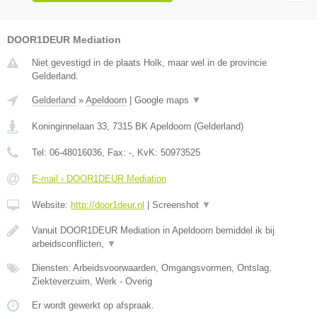
DOOR1DEUR Mediation
Niet gevestigd in de plaats Holk, maar wel in de provincie
Gelderland.
Gelderland
»
Apeldoorn
|
Google maps
▼
Koninginnelaan 33
,
7315 BK
Apeldoorn
(
Gelderland
)
Tel:
06-48016036
, Fax:
-
, KvK:
50973525
E-mail › DOOR1DEUR Mediation
Website:
http://door1deur.nl
|
Screenshot
▼
Vanuit DOOR1DEUR Mediation in Apeldoorn bemiddel ik bij
arbeidsconflicten,
▼
Diensten: Arbeidsvoorwaarden, Omgangsvormen, Ontslag,
Ziekteverzuim, Werk - Overig
Er wordt gewerkt op afspraak.