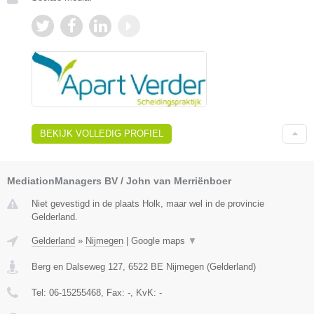
BEKIJK VOLLEDIG PROFIEL
MediationManagers BV / John van Merriënboer
Niet gevestigd in de plaats Holk, maar wel in de provincie
Gelderland.
Gelderland
»
Nijmegen
|
Google maps
▼
Berg en Dalseweg 127
,
6522 BE
Nijmegen
(
Gelderland
)
Tel:
06-15255468
, Fax:
-
, KvK:
-