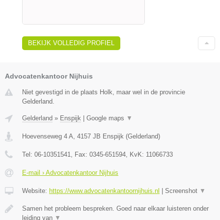
BEKIJK VOLLEDIG PROFIEL
Advocatenkantoor Nijhuis
Niet gevestigd in de plaats Holk, maar wel in de provincie
Gelderland.
Gelderland
»
Enspijk
|
Google maps
▼
Hoevenseweg 4 A
,
4157 JB
Enspijk
(
Gelderland
)
Tel:
06-10351541
, Fax:
0345-651594
, KvK:
11066733
E-mail › Advocatenkantoor Nijhuis
Website:
https://www.advocatenkantoornijhuis.nl
|
Screenshot
▼
Samen het probleem bespreken. Goed naar elkaar luisteren onder
leiding van
▼