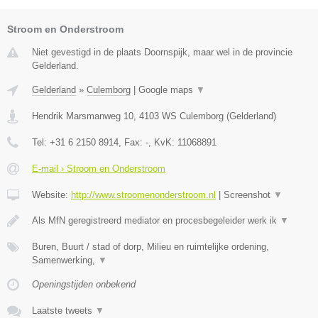
Stroom en Onderstroom
Niet gevestigd in de plaats Doornspijk, maar wel in de provincie
Gelderland.
Gelderland
»
Culemborg
|
Google maps
▼
Hendrik Marsmanweg 10
,
4103 WS
Culemborg
(
Gelderland
)
Tel:
+31 6 2150 8914
, Fax:
-
, KvK:
11068891
E-mail › Stroom en Onderstroom
Website:
http://www.stroomenonderstroom.nl
|
Screenshot
▼
Als MfN geregistreerd mediator en procesbegeleider werk ik
▼
Buren, Buurt / stad of dorp, Milieu en ruimtelijke ordening,
Samenwerking,
▼
Openingstijden onbekend
Laatste tweets
▼