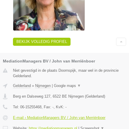
BEKIJK VOLLEDIG PROFIEL
MediationManagers BV / John van Merriënboer
Niet gevestigd in de plaats Doornspijk, maar wel in de provincie
Gelderland.
Gelderland
»
Nijmegen
|
Google maps
▼
Berg en Dalseweg 127
,
6522 BE
Nijmegen
(
Gelderland
)
Tel:
06-15255468
, Fax:
-
, KvK:
-
E-mail › MediationManagers BV / John van Merriënboer
Website:
https://mediationmanagers.nl
|
Screenshot
▼