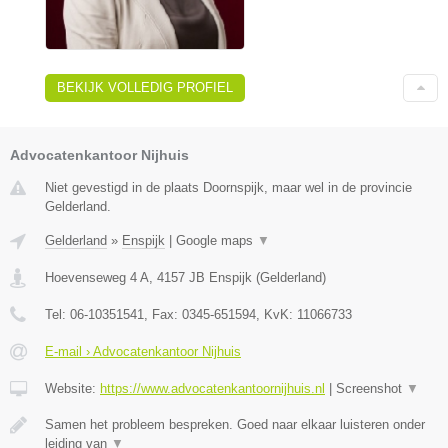
BEKIJK VOLLEDIG PROFIEL
Advocatenkantoor Nijhuis
Niet gevestigd in de plaats Doornspijk, maar wel in de provincie
Gelderland.
Gelderland
»
Enspijk
|
Google maps
▼
Hoevenseweg 4 A
,
4157 JB
Enspijk
(
Gelderland
)
Tel:
06-10351541
, Fax:
0345-651594
, KvK:
11066733
E-mail › Advocatenkantoor Nijhuis
Website:
https://www.advocatenkantoornijhuis.nl
|
Screenshot
▼
Samen het probleem bespreken. Goed naar elkaar luisteren onder
leiding van
▼