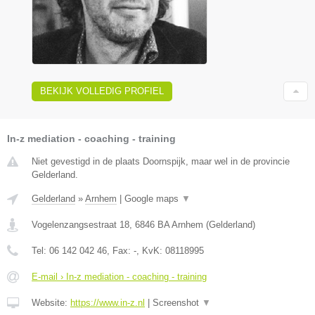
BEKIJK VOLLEDIG PROFIEL
In-z mediation - coaching - training
Niet gevestigd in de plaats Doornspijk, maar wel in de provincie
Gelderland.
Gelderland
»
Arnhem
|
Google maps
▼
Vogelenzangsestraat 18
,
6846 BA
Arnhem
(
Gelderland
)
Tel:
06 142 042 46
, Fax:
-
, KvK:
08118995
E-mail › In-z mediation - coaching - training
Website:
https://www.in-z.nl
|
Screenshot
▼