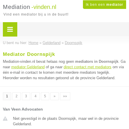
Ik ben een
mediator
Mediation
-vinden.nl
Vind een mediator bij u in de buurt!
U bent nu hier:
Home
»
Gelderland
»
Doornspijk
Mediator Doornspijk
Mediation-vinden.nl bevat helaas nog geen
mediators in Doornspijk
. Ga
naar
mediator Gelderland
of ga naar
direct contact met mediators
om via
één e-mail in contact te komen met meerdere mediators tegelijk.
Hieronder worden nu resultaten getoond uit de provincie Gelderland.
1
2
3
4
5
»
»»
Van Veen Advocaten
Niet gevestigd in de plaats Doornspijk, maar wel in de provincie
Gelderland.