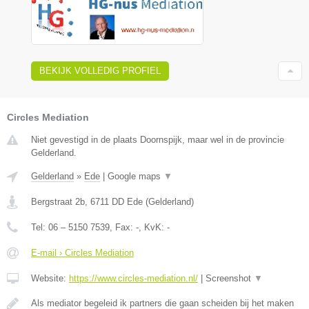
BEKIJK VOLLEDIG PROFIEL
Circles Mediation
Niet gevestigd in de plaats Doornspijk, maar wel in de provincie
Gelderland.
Gelderland
»
Ede
|
Google maps
▼
Bergstraat 2b
,
6711 DD
Ede
(
Gelderland
)
Tel:
06 – 5150 7539
, Fax:
-
, KvK:
-
E-mail › Circles Mediation
Website:
https://www.circles-mediation.nl/
|
Screenshot
▼
Als mediator begeleid ik partners die gaan scheiden bij het maken