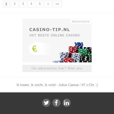
1
2
3
4
5
»
»»
Uw advertentie hier? Mail ons
Ik kwam, ik zocht, ik vond - Julius Caesar / 47 v.Chr. ;)