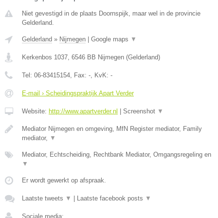
Niet gevestigd in de plaats Doornspijk, maar wel in de provincie
Gelderland.
Gelderland
»
Nijmegen
|
Google maps
▼
Kerkenbos 1037
,
6546 BB
Nijmegen
(
Gelderland
)
Tel:
06-83415154
, Fax:
-
, KvK:
-
E-mail › Scheidingspraktijk Apart Verder
Website:
http://www.apartverder.nl
|
Screenshot
▼
Mediator Nijmegen en omgeving, MfN Register mediator, Family
mediator,
▼
Mediator, Echtscheiding, Rechtbank Mediator, Omgangsregeling en
▼
Er wordt gewerkt op afspraak.
Laatste tweets
▼
|
Laatste facebook posts
▼
Sociale media: