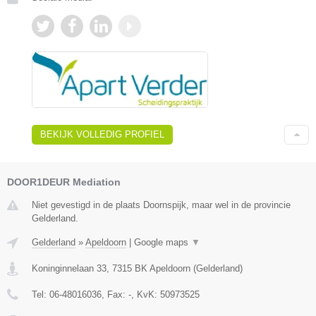
BEKIJK VOLLEDIG PROFIEL
DOOR1DEUR Mediation
Niet gevestigd in de plaats Doornspijk, maar wel in de provincie
Gelderland.
Gelderland
»
Apeldoorn
|
Google maps
▼
Koninginnelaan 33
,
7315 BK
Apeldoorn
(
Gelderland
)
Tel:
06-48016036
, Fax:
-
, KvK:
50973525