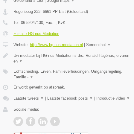
Gelderland
»
Elst
|
Google maps
▼
Regenboog 233
,
6661 PP
Elst
(
Gelderland
)
Tel:
06-52047130
, Fax:
-
, KvK:
-
E-mail › HG-nus Mediation
Website:
http://www.hg-nus-mediation.nl
|
Screenshot
▼
Uw mediator bij HG-nus Mediation is drs. Ronald Hagénus, ervaren
en
▼
Echtscheiding, Erven, Familieverhoudingen, Omgangsregeling,
Familie -
▼
Er wordt gewerkt op afspraak.
Laatste tweets
▼
|
Laatste facebook posts
▼
|
Introductie video
▼
Sociale media: