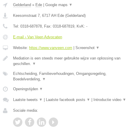
Gelderland
»
Ede
|
Google maps
▼
Keesomstraat 7
,
6717 AH
Ede
(
Gelderland
)
Tel:
0318-687878
, Fax:
0318-687819
, KvK:
-
E-mail › Van Veen Advocaten
Website:
https://www.vanveen.com
|
Screenshot
▼
Mediation is een steeds meer gebruikte wijze van oplossing van
geschillen.
▼
Echtscheiding, Familieverhoudingen, Omgangsregeling,
Boedelverdeling,
▼
Openingstijden
▼
Laatste tweets
▼
|
Laatste facebook posts
▼
|
Introductie video
▼
Sociale media: