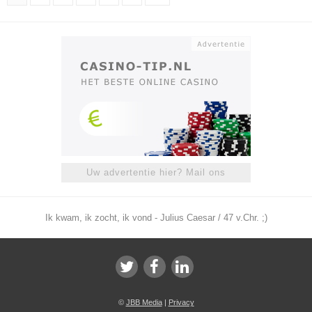
Uw advertentie hier? Mail ons
Ik kwam, ik zocht, ik vond - Julius Caesar / 47 v.Chr. ;)
©
JBB Media
|
Privacy