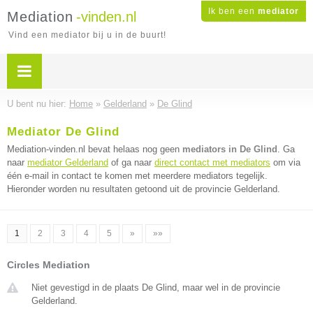
Ik ben een
mediator
Mediation
-vinden.nl
Vind een mediator bij u in de buurt!
U bent nu hier:
Home
»
Gelderland
»
De Glind
Mediator De Glind
Mediation-vinden.nl bevat helaas nog geen
mediators in De Glind
. Ga
naar
mediator Gelderland
of ga naar
direct contact met mediators
om via
één e-mail in contact te komen met meerdere mediators tegelijk.
Hieronder worden nu resultaten getoond uit de provincie Gelderland.
1
2
3
4
5
»
»»
Circles Mediation
Niet gevestigd in de plaats De Glind, maar wel in de provincie
Gelderland.