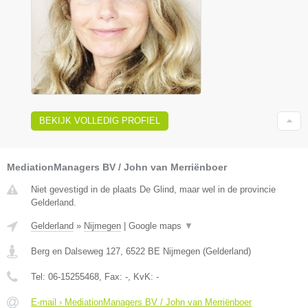
BEKIJK VOLLEDIG PROFIEL
MediationManagers BV / John van Merriënboer
Niet gevestigd in de plaats De Glind, maar wel in de provincie
Gelderland.
Gelderland
»
Nijmegen
|
Google maps
▼
Berg en Dalseweg 127
,
6522 BE
Nijmegen
(
Gelderland
)
Tel:
06-15255468
, Fax:
-
, KvK:
-
E-mail › MediationManagers BV / John van Merriënboer