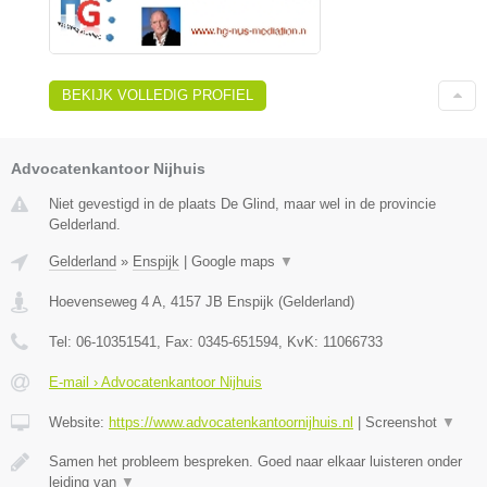
BEKIJK VOLLEDIG PROFIEL
Advocatenkantoor Nijhuis
Niet gevestigd in de plaats De Glind, maar wel in de provincie
Gelderland.
Gelderland
»
Enspijk
|
Google maps
▼
Hoevenseweg 4 A
,
4157 JB
Enspijk
(
Gelderland
)
Tel:
06-10351541
, Fax:
0345-651594
, KvK:
11066733
E-mail › Advocatenkantoor Nijhuis
Website:
https://www.advocatenkantoornijhuis.nl
|
Screenshot
▼
Samen het probleem bespreken. Goed naar elkaar luisteren onder
leiding van
▼