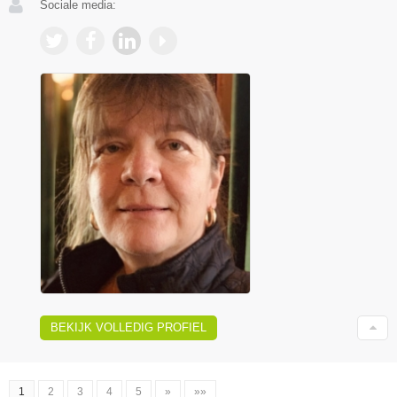
Sociale media:
BEKIJK VOLLEDIG PROFIEL
1
2
3
4
5
»
»»