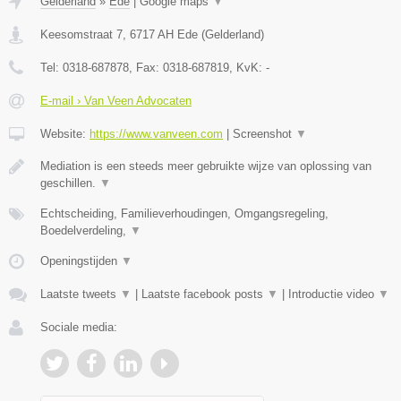
Gelderland
»
Ede
|
Google maps
▼
Keesomstraat 7
,
6717 AH
Ede
(
Gelderland
)
Tel:
0318-687878
, Fax:
0318-687819
, KvK:
-
E-mail › Van Veen Advocaten
Website:
https://www.vanveen.com
|
Screenshot
▼
Mediation is een steeds meer gebruikte wijze van oplossing van
geschillen.
▼
Echtscheiding, Familieverhoudingen, Omgangsregeling,
Boedelverdeling,
▼
Openingstijden
▼
Laatste tweets
▼
|
Laatste facebook posts
▼
|
Introductie video
▼
Sociale media: