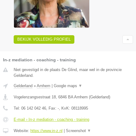
BEKIJK VOLLEDIG PROFIEL
In-z mediation - coaching - training
Niet gevestigd in de plaats De Glind, maar wel in de provincie
Gelderland.
Gelderland
»
Arnhem
|
Google maps
▼
Vogelenzangsestraat 18
,
6846 BA
Arnhem
(
Gelderland
)
Tel:
06 142 042 46
, Fax:
-
, KvK:
08118995
E-mail › In-z mediation - coaching - training
Website:
https://www.in-z.nl
|
Screenshot
▼