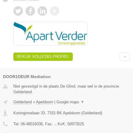
BEKIJK VOLLEDIG PROFIEL
DOOR1DEUR Mediation
Niet gevestigd in de plaats De Glind, maar wel in de provincie
Gelderland.
Gelderland
»
Apeldoorn
|
Google maps
▼
Koninginnelaan 33
,
7315 BK
Apeldoorn
(
Gelderland
)
Tel:
06-48016036
, Fax:
-
, KvK:
50973525