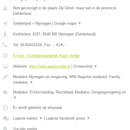
Niet gevestigd in de plaats De Glind, maar wel in de provincie
Gelderland.
Gelderland
»
Nijmegen
|
Google maps
▼
Kerkenbos 1037
,
6546 BB
Nijmegen
(
Gelderland
)
Tel:
06-83415154
, Fax:
-
, KvK:
-
E-mail › Scheidingspraktijk Apart Verder
Website:
http://www.apartverder.nl
|
Screenshot
▼
Mediator Nijmegen en omgeving, MfN Register mediator, Family
mediator,
▼
Mediator, Echtscheiding, Rechtbank Mediator, Omgangsregeling en
▼
Er wordt gewerkt op afspraak.
Laatste tweets
▼
|
Laatste facebook posts
▼
Sociale media: