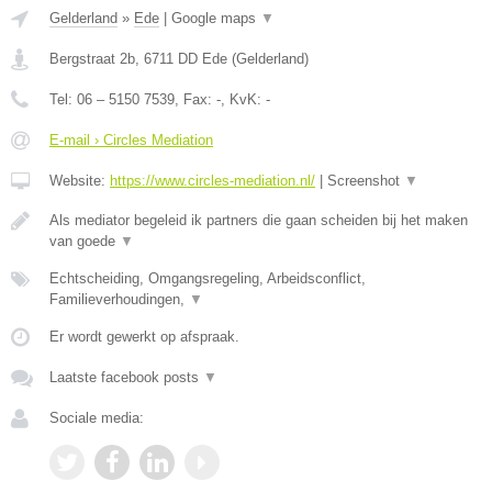
Gelderland
»
Ede
|
Google maps
▼
Bergstraat 2b
,
6711 DD
Ede
(
Gelderland
)
Tel:
06 – 5150 7539
, Fax:
-
, KvK:
-
E-mail › Circles Mediation
Website:
https://www.circles-mediation.nl/
|
Screenshot
▼
Als mediator begeleid ik partners die gaan scheiden bij het maken
van goede
▼
Echtscheiding, Omgangsregeling, Arbeidsconflict,
Familieverhoudingen,
▼
Er wordt gewerkt op afspraak.
Laatste facebook posts
▼
Sociale media: