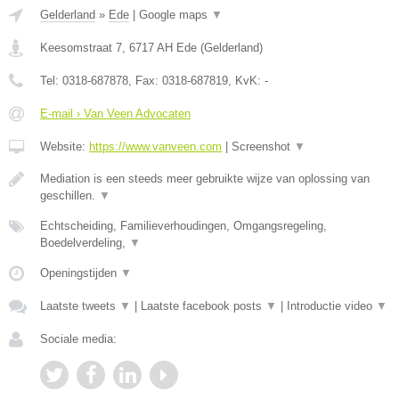
Gelderland
»
Ede
|
Google maps
▼
Keesomstraat 7
,
6717 AH
Ede
(
Gelderland
)
Tel:
0318-687878
, Fax:
0318-687819
, KvK:
-
E-mail › Van Veen Advocaten
Website:
https://www.vanveen.com
|
Screenshot
▼
Mediation is een steeds meer gebruikte wijze van oplossing van
geschillen.
▼
Echtscheiding, Familieverhoudingen, Omgangsregeling,
Boedelverdeling,
▼
Openingstijden
▼
Laatste tweets
▼
|
Laatste facebook posts
▼
|
Introductie video
▼
Sociale media: