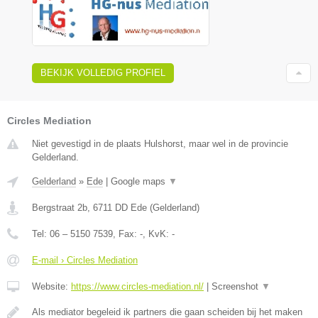
BEKIJK VOLLEDIG PROFIEL
Circles Mediation
Niet gevestigd in de plaats Hulshorst, maar wel in de provincie
Gelderland.
Gelderland
»
Ede
|
Google maps
▼
Bergstraat 2b
,
6711 DD
Ede
(
Gelderland
)
Tel:
06 – 5150 7539
, Fax:
-
, KvK:
-
E-mail › Circles Mediation
Website:
https://www.circles-mediation.nl/
|
Screenshot
▼
Als mediator begeleid ik partners die gaan scheiden bij het maken