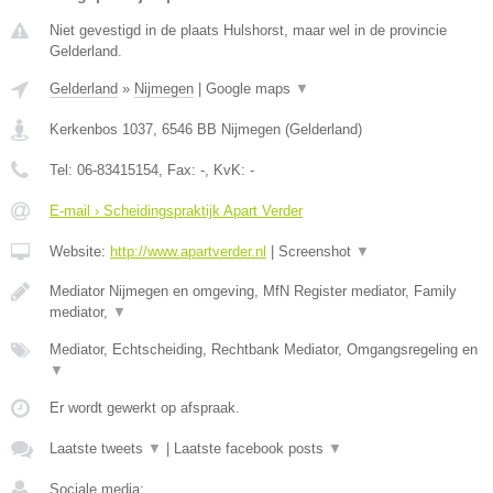
Niet gevestigd in de plaats Hulshorst, maar wel in de provincie
Gelderland.
Gelderland
»
Nijmegen
|
Google maps
▼
Kerkenbos 1037
,
6546 BB
Nijmegen
(
Gelderland
)
Tel:
06-83415154
, Fax:
-
, KvK:
-
E-mail › Scheidingspraktijk Apart Verder
Website:
http://www.apartverder.nl
|
Screenshot
▼
Mediator Nijmegen en omgeving, MfN Register mediator, Family
mediator,
▼
Mediator, Echtscheiding, Rechtbank Mediator, Omgangsregeling en
▼
Er wordt gewerkt op afspraak.
Laatste tweets
▼
|
Laatste facebook posts
▼
Sociale media: