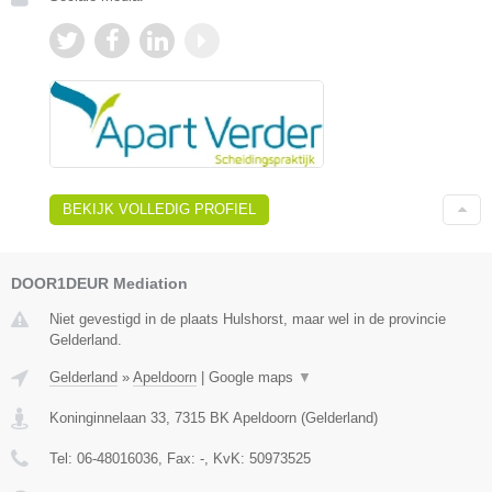
BEKIJK VOLLEDIG PROFIEL
DOOR1DEUR Mediation
Niet gevestigd in de plaats Hulshorst, maar wel in de provincie
Gelderland.
Gelderland
»
Apeldoorn
|
Google maps
▼
Koninginnelaan 33
,
7315 BK
Apeldoorn
(
Gelderland
)
Tel:
06-48016036
, Fax:
-
, KvK:
50973525