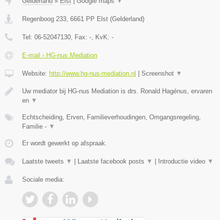
Gelderland
»
Elst
|
Google maps
▼
Regenboog 233
,
6661 PP
Elst
(
Gelderland
)
Tel:
06-52047130
, Fax:
-
, KvK:
-
E-mail › HG-nus Mediation
Website:
http://www.hg-nus-mediation.nl
|
Screenshot
▼
Uw mediator bij HG-nus Mediation is drs. Ronald Hagénus, ervaren
en
▼
Echtscheiding, Erven, Familieverhoudingen, Omgangsregeling,
Familie -
▼
Er wordt gewerkt op afspraak.
Laatste tweets
▼
|
Laatste facebook posts
▼
|
Introductie video
▼
Sociale media: