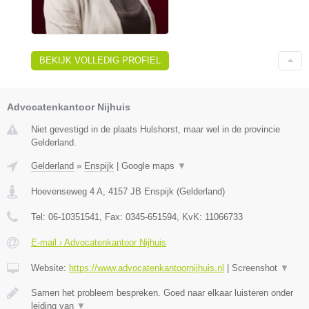
BEKIJK VOLLEDIG PROFIEL
Advocatenkantoor Nijhuis
Niet gevestigd in de plaats Hulshorst, maar wel in de provincie
Gelderland.
Gelderland
»
Enspijk
|
Google maps
▼
Hoevenseweg 4 A
,
4157 JB
Enspijk
(
Gelderland
)
Tel:
06-10351541
, Fax:
0345-651594
, KvK:
11066733
E-mail › Advocatenkantoor Nijhuis
Website:
https://www.advocatenkantoornijhuis.nl
|
Screenshot
▼
Samen het probleem bespreken. Goed naar elkaar luisteren onder
leiding van
▼