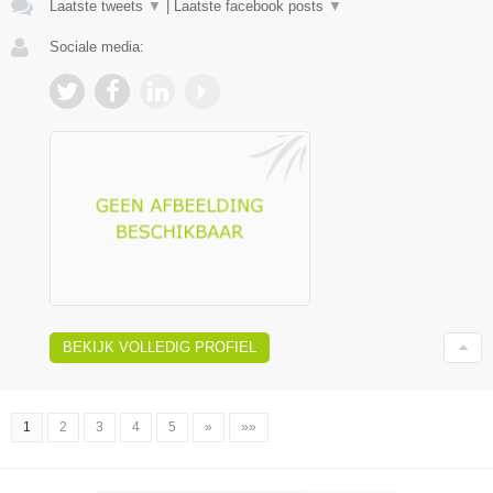
Laatste tweets
▼
|
Laatste facebook posts
▼
Sociale media:
BEKIJK VOLLEDIG PROFIEL
1
2
3
4
5
»
»»