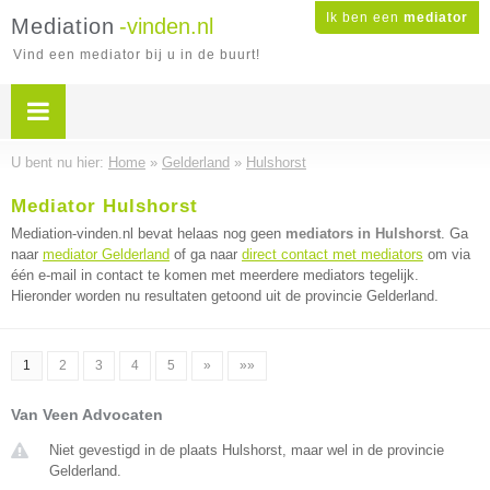
Ik ben een
mediator
Mediation
-vinden.nl
Vind een mediator bij u in de buurt!
U bent nu hier:
Home
»
Gelderland
»
Hulshorst
Mediator Hulshorst
Mediation-vinden.nl bevat helaas nog geen
mediators in Hulshorst
. Ga
naar
mediator Gelderland
of ga naar
direct contact met mediators
om via
één e-mail in contact te komen met meerdere mediators tegelijk.
Hieronder worden nu resultaten getoond uit de provincie Gelderland.
1
2
3
4
5
»
»»
Van Veen Advocaten
Niet gevestigd in de plaats Hulshorst, maar wel in de provincie
Gelderland.