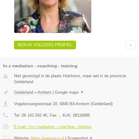
BEKIJK VOLLEDIG PROFIEL
In-z mediation - coaching - training
Niet gevestigd in de plaats Hulshorst, maar wel in de provincie
Gelderland.
Gelderland
»
Arnhem
|
Google maps
▼
Vogelenzangsestraat 18
,
6846 BA
Arnhem
(
Gelderland
)
Tel:
06 142 042 46
, Fax:
-
, KvK:
08118995
E-mail › In-z mediation - coaching - training
Website:
https://www.in-z.nl
|
Screenshot
▼