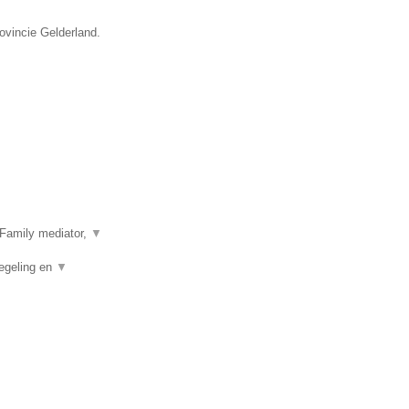
rovincie Gelderland.
Family mediator,
▼
egeling en
▼