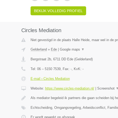
BEKIJK VOLLEDIG PROFIEL
Circles Mediation
Niet gevestigd in de plaats Halle Heide, maar wel in de p
Gelderland
»
Ede
|
Google maps
▼
Bergstraat 2b
,
6711 DD
Ede
(
Gelderland
)
Tel:
06 – 5150 7539
, Fax:
-
, KvK:
-
E-mail › Circles Mediation
Website:
https://www.circles-mediation.nl/
|
Screenshot
Als mediator begeleid ik partners die gaan scheiden bij
Echtscheiding, Omgangsregeling, Arbeidsconflict, Famil
Er wordt gewerkt op afspraak.