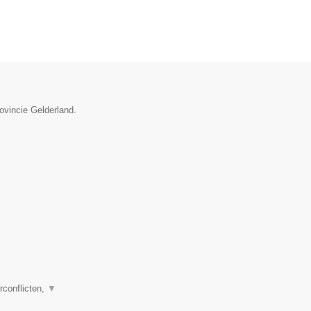
rovincie Gelderland.
rconflicten,
▼