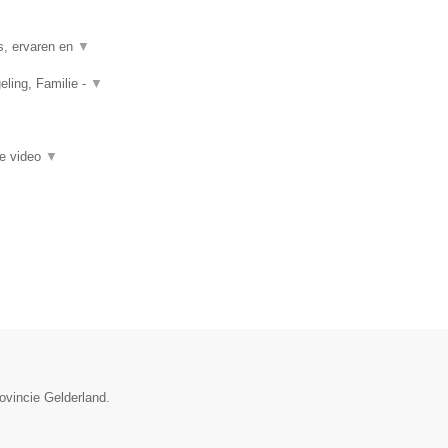
s, ervaren en
▼
ling, Familie -
▼
ie video
▼
rovincie Gelderland.