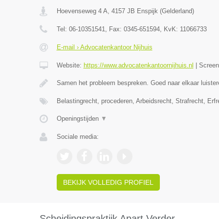
Hoevenseweg 4 A
,
4157 JB
Enspijk
(
Gelderland
)
Tel:
06-10351541
, Fax:
0345-651594
, KvK:
11066733
E-mail › Advocatenkantoor Nijhuis
Website:
https://www.advocatenkantoornijhuis.nl
|
Scree
Samen het probleem bespreken. Goed naar elkaar luister
Belastingrecht, procederen, Arbeidsrecht, Strafrecht, Erf
Openingstijden
▼
Sociale media:
BEKIJK VOLLEDIG PROFIEL
Scheidingspraktijk Apart Verder