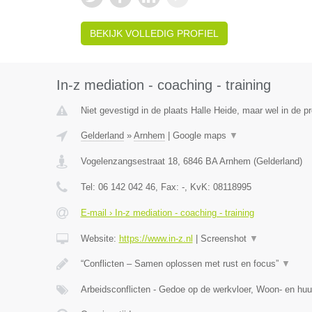
BEKIJK VOLLEDIG PROFIEL
In-z mediation - coaching - training
Niet gevestigd in de plaats Halle Heide, maar wel in de p
Gelderland
»
Arnhem
|
Google maps
▼
Vogelenzangsestraat 18
,
6846 BA
Arnhem
(
Gelderland
)
Tel:
06 142 042 46
, Fax:
-
, KvK:
08118995
E-mail › In-z mediation - coaching - training
Website:
https://www.in-z.nl
|
Screenshot
▼
“Conflicten – Samen oplossen met rust en focus”
▼
Arbeidsconflicten - Gedoe op de werkvloer, Woon- en huu