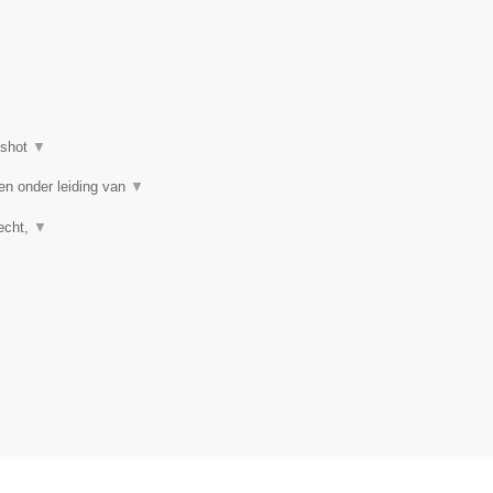
nshot
▼
en onder leiding van
▼
recht,
▼