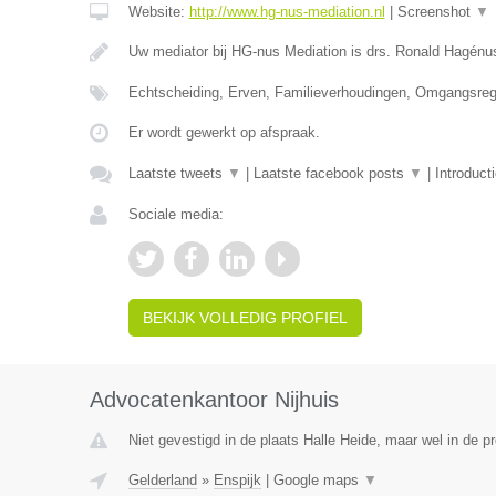
Website:
http://www.hg-nus-mediation.nl
|
Screenshot
▼
Uw mediator bij HG-nus Mediation is drs. Ronald Hagénu
Echtscheiding, Erven, Familieverhoudingen, Omgangsrege
Er wordt gewerkt op afspraak.
Laatste tweets
▼
|
Laatste facebook posts
▼
|
Introduct
Sociale media:
BEKIJK VOLLEDIG PROFIEL
Advocatenkantoor Nijhuis
Niet gevestigd in de plaats Halle Heide, maar wel in de p
Gelderland
»
Enspijk
|
Google maps
▼