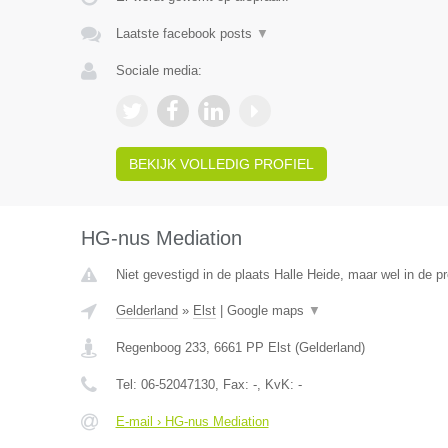
Laatste facebook posts
▼
Sociale media:
BEKIJK VOLLEDIG PROFIEL
HG-nus Mediation
Niet gevestigd in de plaats Halle Heide, maar wel in de p
Gelderland
»
Elst
|
Google maps
▼
Regenboog 233
,
6661 PP
Elst
(
Gelderland
)
Tel:
06-52047130
, Fax:
-
, KvK:
-
E-mail › HG-nus Mediation