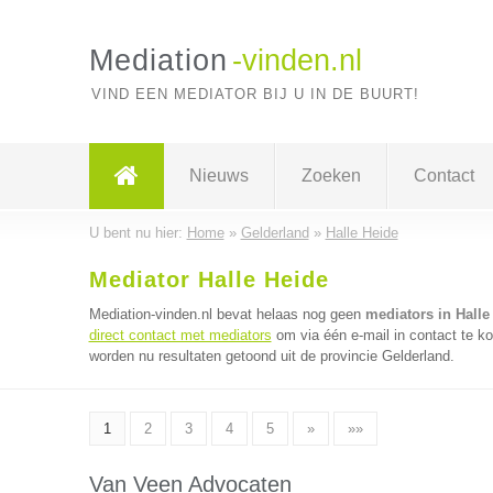
Mediation
-vinden.nl
VIND EEN MEDIATOR BIJ U IN DE BUURT!
Nieuws
Zoeken
Contact
U bent nu hier:
Home
»
Gelderland
»
Halle Heide
Mediator Halle Heide
Mediation-vinden.nl bevat helaas nog geen
mediators in Halle
direct contact met mediators
om via één e-mail in contact te k
worden nu resultaten getoond uit de provincie Gelderland.
1
2
3
4
5
»
»»
Van Veen Advocaten