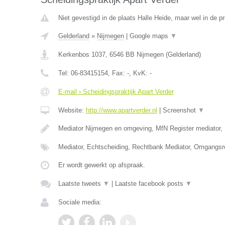
Niet gevestigd in de plaats Halle Heide, maar wel in de p
Gelderland
»
Nijmegen
|
Google maps
▼
Kerkenbos 1037
,
6546 BB
Nijmegen
(
Gelderland
)
Tel:
06-83415154
, Fax:
-
, KvK:
-
E-mail › Scheidingspraktijk Apart Verder
Website:
http://www.apartverder.nl
|
Screenshot
▼
Mediator Nijmegen en omgeving, MfN Register mediator, 
Mediator, Echtscheiding, Rechtbank Mediator, Omgangsr
Er wordt gewerkt op afspraak.
Laatste tweets
▼
|
Laatste facebook posts
▼
Sociale media: