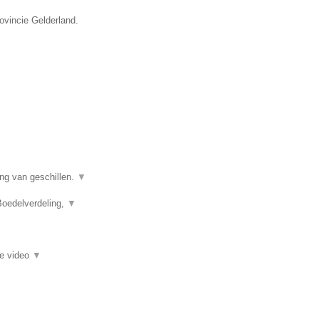
rovincie Gelderland.
ing van geschillen.
▼
Boedelverdeling,
▼
ie video
▼