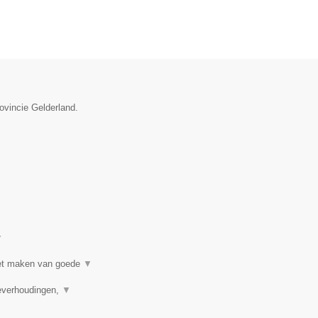
rovincie Gelderland.
▼
 het maken van goede
▼
ieverhoudingen,
▼