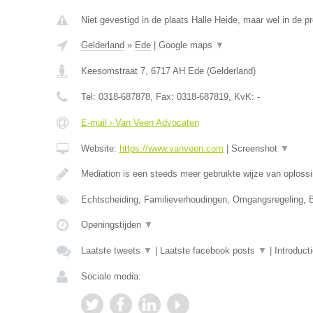
Niet gevestigd in de plaats Halle Heide, maar wel in de p
Gelderland
»
Ede
|
Google maps
▼
Keesomstraat 7
,
6717 AH
Ede
(
Gelderland
)
Tel:
0318-687878
, Fax:
0318-687819
, KvK:
-
E-mail › Van Veen Advocaten
Website:
https://www.vanveen.com
|
Screenshot
▼
Mediation is een steeds meer gebruikte wijze van oploss
Echtscheiding, Familieverhoudingen, Omgangsregeling, 
Openingstijden
▼
Laatste tweets
▼
|
Laatste facebook posts
▼
|
Introduct
Sociale media: