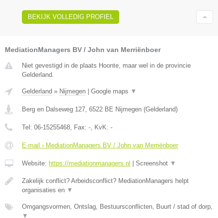
BEKIJK VOLLEDIG PROFIEL
MediationManagers BV / John van Merriënboer
Niet gevestigd in de plaats Hoonte, maar wel in de provincie
Gelderland.
Gelderland
»
Nijmegen
|
Google maps
▼
Berg en Dalseweg 127
,
6522 BE
Nijmegen
(
Gelderland
)
Tel:
06-15255468
, Fax:
-
, KvK:
-
E-mail › MediationManagers BV / John van Merriënboer
Website:
https://mediationmanagers.nl
|
Screenshot
▼
Zakelijk conflict? Arbeidsconflict? MediationManagers helpt
organisaties en
▼
Omgangsvormen, Ontslag, Bestuursconflicten, Buurt / stad of dorp,
▼