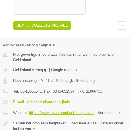
BEKIJK VOLLEDIG PROFIEL
Advocatenkantoor Nijhuis
Niet gevestigd in de plaats Hoonte, maar wel in de provincie
Gelderland.
Gelderland
»
Enspijk
|
Google maps
▼
Hoevenseweg 4 A
,
4157 JB
Enspijk
(
Gelderland
)
Tel:
06-10351541
, Fax:
0345-651594
, KvK:
11066733
E-mail › Advocatenkantoor Nijhuis
Website:
https://www.advocatenkantoornijhuis.nl
|
Screenshot
▼
Samen het probleem bespreken. Goed naar elkaar luisteren onder
leiding van
▼