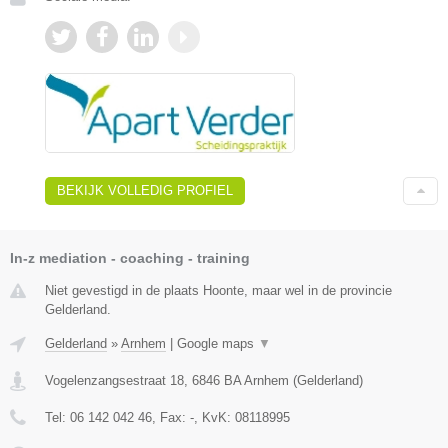
BEKIJK VOLLEDIG PROFIEL
In-z mediation - coaching - training
Niet gevestigd in de plaats Hoonte, maar wel in de provincie
Gelderland.
Gelderland
»
Arnhem
|
Google maps
▼
Vogelenzangsestraat 18
,
6846 BA
Arnhem
(
Gelderland
)
Tel:
06 142 042 46
, Fax:
-
, KvK:
08118995