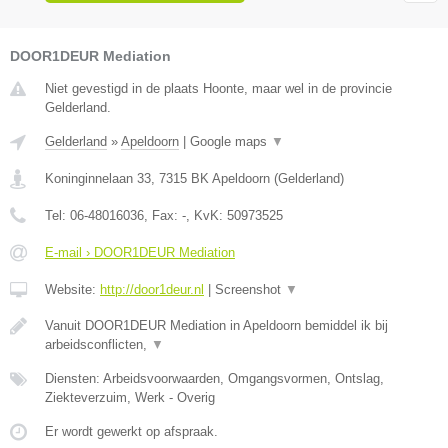
DOOR1DEUR Mediation
Niet gevestigd in de plaats Hoonte, maar wel in de provincie
Gelderland.
Gelderland
»
Apeldoorn
|
Google maps
▼
Koninginnelaan 33
,
7315 BK
Apeldoorn
(
Gelderland
)
Tel:
06-48016036
, Fax:
-
, KvK:
50973525
E-mail › DOOR1DEUR Mediation
Website:
http://door1deur.nl
|
Screenshot
▼
Vanuit DOOR1DEUR Mediation in Apeldoorn bemiddel ik bij
arbeidsconflicten,
▼
Diensten: Arbeidsvoorwaarden, Omgangsvormen, Ontslag,
Ziekteverzuim, Werk - Overig
Er wordt gewerkt op afspraak.