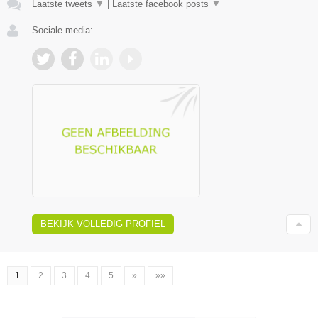
Laatste tweets
▼
|
Laatste facebook posts
▼
Sociale media:
BEKIJK VOLLEDIG PROFIEL
1
2
3
4
5
»
»»