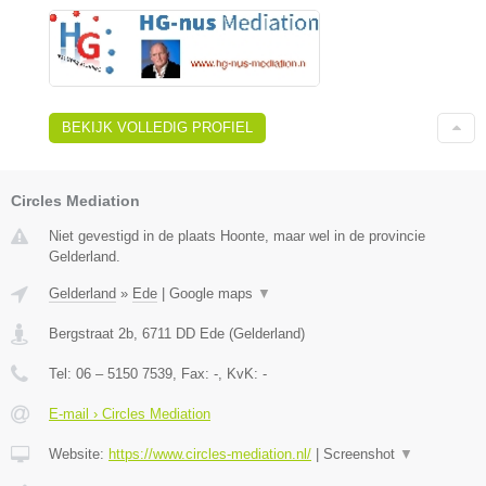
BEKIJK VOLLEDIG PROFIEL
Circles Mediation
Niet gevestigd in de plaats Hoonte, maar wel in de provincie
Gelderland.
Gelderland
»
Ede
|
Google maps
▼
Bergstraat 2b
,
6711 DD
Ede
(
Gelderland
)
Tel:
06 – 5150 7539
, Fax:
-
, KvK:
-
E-mail › Circles Mediation
Website:
https://www.circles-mediation.nl/
|
Screenshot
▼