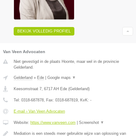
BEKIJK VOLLEDIG PROFIEL
Van Veen Advocaten
Niet gevestigd in de plaats Hoonte, maar wel in de provincie
Gelderland.
Gelderland
»
Ede
|
Google maps
▼
Keesomstraat 7
,
6717 AH
Ede
(
Gelderland
)
Tel:
0318-687878
, Fax:
0318-687819
, KvK:
-
E-mail › Van Veen Advocaten
Website:
https://www.vanveen.com
|
Screenshot
▼
Mediation is een steeds meer gebruikte wijze van oplossing van