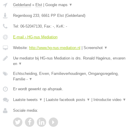
Gelderland
»
Elst
|
Google maps
▼
Regenboog 233
,
6661 PP
Elst
(
Gelderland
)
Tel:
06-52047130
, Fax:
-
, KvK:
-
E-mail › HG-nus Mediation
Website:
http://www.hg-nus-mediation.nl
|
Screenshot
▼
Uw mediator bij HG-nus Mediation is drs. Ronald Hagénus, ervaren
en
▼
Echtscheiding, Erven, Familieverhoudingen, Omgangsregeling,
Familie -
▼
Er wordt gewerkt op afspraak.
Laatste tweets
▼
|
Laatste facebook posts
▼
|
Introductie video
▼
Sociale media: