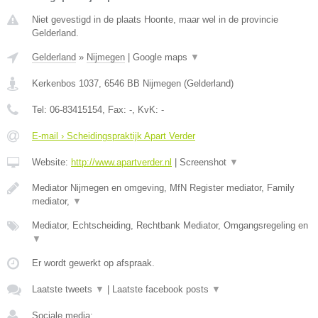
Niet gevestigd in de plaats Hoonte, maar wel in de provincie
Gelderland.
Gelderland
»
Nijmegen
|
Google maps
▼
Kerkenbos 1037
,
6546 BB
Nijmegen
(
Gelderland
)
Tel:
06-83415154
, Fax:
-
, KvK:
-
E-mail › Scheidingspraktijk Apart Verder
Website:
http://www.apartverder.nl
|
Screenshot
▼
Mediator Nijmegen en omgeving, MfN Register mediator, Family
mediator,
▼
Mediator, Echtscheiding, Rechtbank Mediator, Omgangsregeling en
▼
Er wordt gewerkt op afspraak.
Laatste tweets
▼
|
Laatste facebook posts
▼
Sociale media: