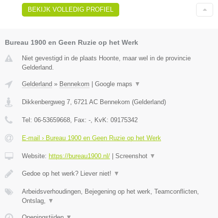
BEKIJK VOLLEDIG PROFIEL
Bureau 1900 en Geen Ruzie op het Werk
Niet gevestigd in de plaats Hoonte, maar wel in de provincie
Gelderland.
Gelderland
»
Bennekom
|
Google maps
▼
Dikkenbergweg 7
,
6721 AC
Bennekom
(
Gelderland
)
Tel:
06-53659668
, Fax:
-
, KvK:
09175342
E-mail › Bureau 1900 en Geen Ruzie op het Werk
Website:
https://bureau1900.nl/
|
Screenshot
▼
Gedoe op het werk? Liever niet!
▼
Arbeidsverhoudingen, Bejegening op het werk, Teamconflicten,
Ontslag,
▼
Openingstijden
▼