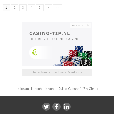
1
2
3
4
5
»
»»
Uw advertentie hier? Mail ons
Ik kwam, ik zocht, ik vond - Julius Caesar / 47 v.Chr. ;)