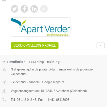
BEKIJK VOLLEDIG PROFIEL
In-z mediation - coaching - training
Niet gevestigd in de plaats Didam, maar wel in de provincie
Gelderland.
Gelderland
»
Arnhem
|
Google maps
▼
Vogelenzangsestraat 18
,
6846 BA
Arnhem
(
Gelderland
)
Tel:
06 142 042 46
, Fax:
-
, KvK:
08118995