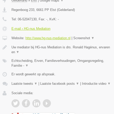
Gelderland
»
Elst
|
Google maps
▼
Regenboog 233
,
6661 PP
Elst
(
Gelderland
)
Tel:
06-52047130
, Fax:
-
, KvK:
-
E-mail › HG-nus Mediation
Website:
http://www.hg-nus-mediation.nl
|
Screenshot
▼
Uw mediator bij HG-nus Mediation is drs. Ronald Hagénus, ervaren
en
▼
Echtscheiding, Erven, Familieverhoudingen, Omgangsregeling,
Familie -
▼
Er wordt gewerkt op afspraak.
Laatste tweets
▼
|
Laatste facebook posts
▼
|
Introductie video
▼
Sociale media: