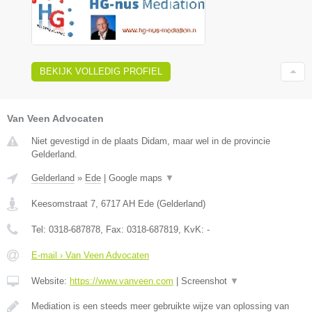
BEKIJK VOLLEDIG PROFIEL
Van Veen Advocaten
Niet gevestigd in de plaats Didam, maar wel in de provincie
Gelderland.
Gelderland
»
Ede
|
Google maps
▼
Keesomstraat 7
,
6717 AH
Ede
(
Gelderland
)
Tel:
0318-687878
, Fax:
0318-687819
, KvK:
-
E-mail › Van Veen Advocaten
Website:
https://www.vanveen.com
|
Screenshot
▼
Mediation is een steeds meer gebruikte wijze van oplossing van