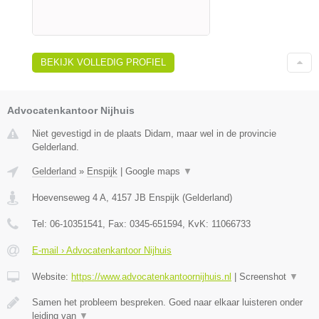
BEKIJK VOLLEDIG PROFIEL
Advocatenkantoor Nijhuis
Niet gevestigd in de plaats Didam, maar wel in de provincie
Gelderland.
Gelderland
»
Enspijk
|
Google maps
▼
Hoevenseweg 4 A
,
4157 JB
Enspijk
(
Gelderland
)
Tel:
06-10351541
, Fax:
0345-651594
, KvK:
11066733
E-mail › Advocatenkantoor Nijhuis
Website:
https://www.advocatenkantoornijhuis.nl
|
Screenshot
▼
Samen het probleem bespreken. Goed naar elkaar luisteren onder
leiding van
▼