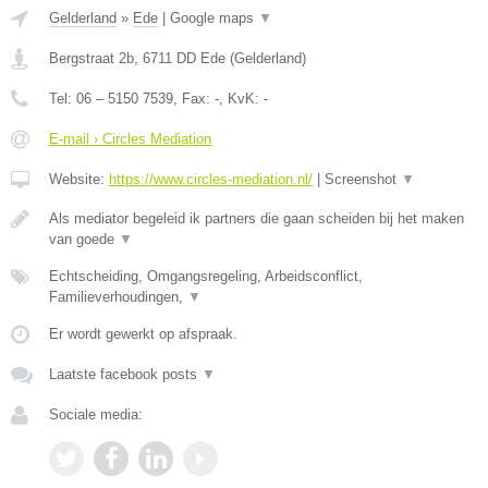
Gelderland
»
Ede
|
Google maps
▼
Bergstraat 2b
,
6711 DD
Ede
(
Gelderland
)
Tel:
06 – 5150 7539
, Fax:
-
, KvK:
-
E-mail › Circles Mediation
Website:
https://www.circles-mediation.nl/
|
Screenshot
▼
Als mediator begeleid ik partners die gaan scheiden bij het maken
van goede
▼
Echtscheiding, Omgangsregeling, Arbeidsconflict,
Familieverhoudingen,
▼
Er wordt gewerkt op afspraak.
Laatste facebook posts
▼
Sociale media: