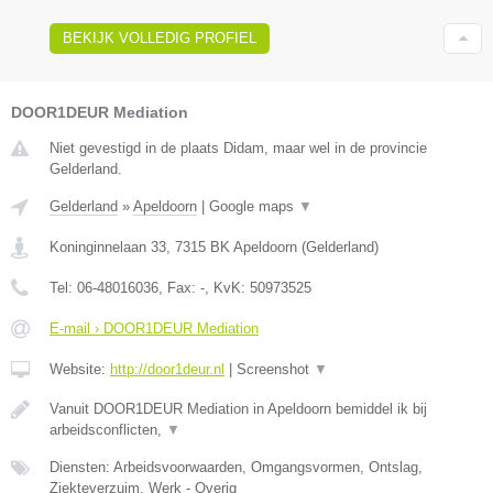
BEKIJK VOLLEDIG PROFIEL
DOOR1DEUR Mediation
Niet gevestigd in de plaats Didam, maar wel in de provincie
Gelderland.
Gelderland
»
Apeldoorn
|
Google maps
▼
Koninginnelaan 33
,
7315 BK
Apeldoorn
(
Gelderland
)
Tel:
06-48016036
, Fax:
-
, KvK:
50973525
E-mail › DOOR1DEUR Mediation
Website:
http://door1deur.nl
|
Screenshot
▼
Vanuit DOOR1DEUR Mediation in Apeldoorn bemiddel ik bij
arbeidsconflicten,
▼
Diensten: Arbeidsvoorwaarden, Omgangsvormen, Ontslag,
Ziekteverzuim, Werk - Overig