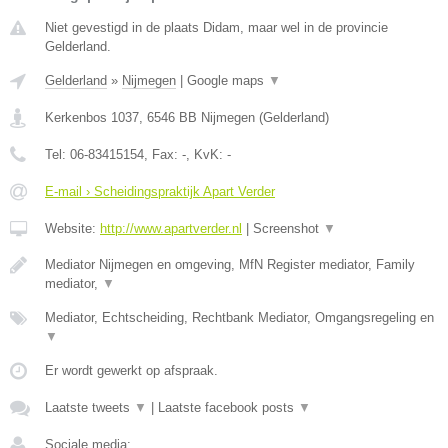
Niet gevestigd in de plaats Didam, maar wel in de provincie
Gelderland.
Gelderland
»
Nijmegen
|
Google maps
▼
Kerkenbos 1037
,
6546 BB
Nijmegen
(
Gelderland
)
Tel:
06-83415154
, Fax:
-
, KvK:
-
E-mail › Scheidingspraktijk Apart Verder
Website:
http://www.apartverder.nl
|
Screenshot
▼
Mediator Nijmegen en omgeving, MfN Register mediator, Family
mediator,
▼
Mediator, Echtscheiding, Rechtbank Mediator, Omgangsregeling en
▼
Er wordt gewerkt op afspraak.
Laatste tweets
▼
|
Laatste facebook posts
▼
Sociale media: