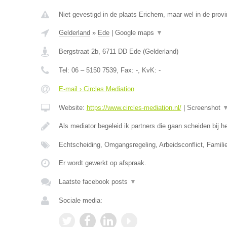
Niet gevestigd in de plaats Erichem, maar wel in de provi
Gelderland
»
Ede
|
Google maps
▼
Bergstraat 2b
,
6711 DD
Ede
(
Gelderland
)
Tel:
06 – 5150 7539
, Fax:
-
, KvK:
-
E-mail › Circles Mediation
Website:
https://www.circles-mediation.nl/
|
Screenshot
Als mediator begeleid ik partners die gaan scheiden bij
Echtscheiding, Omgangsregeling, Arbeidsconflict, Famil
Er wordt gewerkt op afspraak.
Laatste facebook posts
▼
Sociale media: