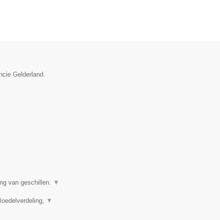
ncie Gelderland.
ing van geschillen.
▼
Boedelverdeling,
▼