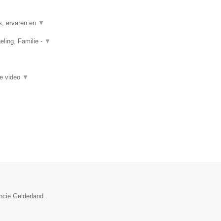
s, ervaren en
▼
ling, Familie -
▼
ie video
▼
ncie Gelderland.