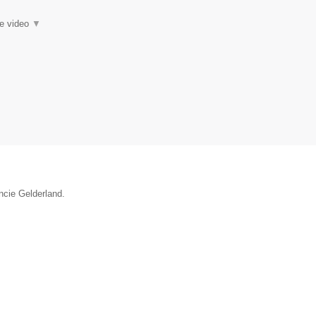
ie video
▼
ncie Gelderland.