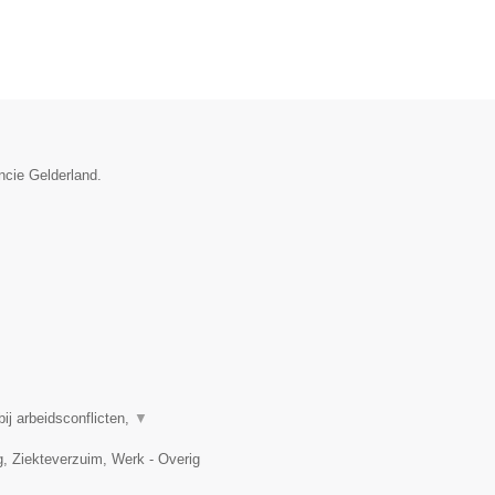
ncie Gelderland.
j arbeidsconflicten,
▼
 Ziekteverzuim, Werk - Overig