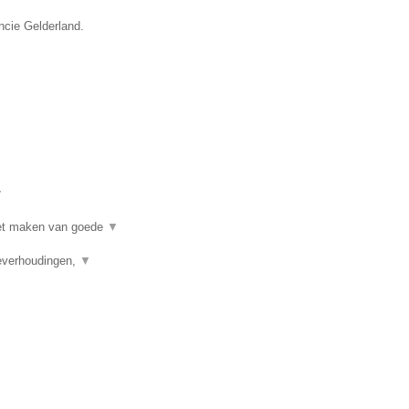
ncie Gelderland.
▼
 het maken van goede
▼
ieverhoudingen,
▼