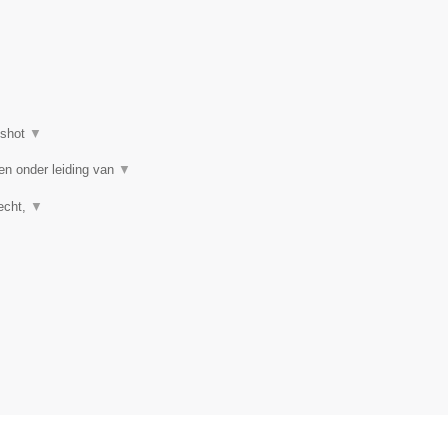
nshot
▼
en onder leiding van
▼
recht,
▼