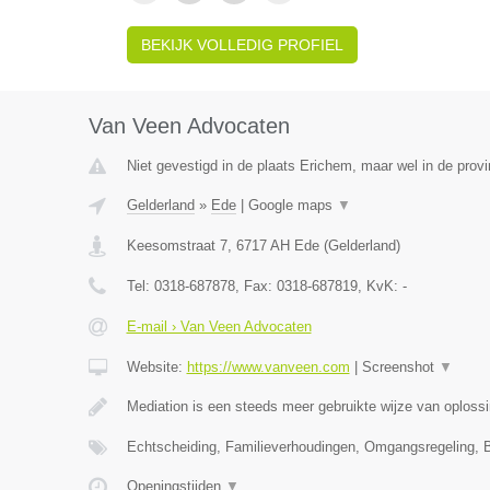
BEKIJK VOLLEDIG PROFIEL
Van Veen Advocaten
Niet gevestigd in de plaats Erichem, maar wel in de provi
Gelderland
»
Ede
|
Google maps
▼
Keesomstraat 7
,
6717 AH
Ede
(
Gelderland
)
Tel:
0318-687878
, Fax:
0318-687819
, KvK:
-
E-mail › Van Veen Advocaten
Website:
https://www.vanveen.com
|
Screenshot
▼
Mediation is een steeds meer gebruikte wijze van oploss
Echtscheiding, Familieverhoudingen, Omgangsregeling, 
Openingstijden
▼