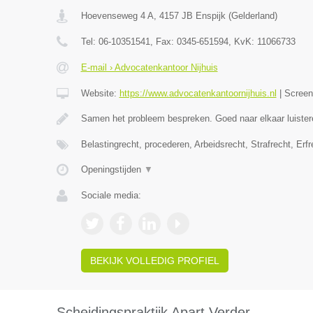
Hoevenseweg 4 A
,
4157 JB
Enspijk
(
Gelderland
)
Tel:
06-10351541
, Fax:
0345-651594
, KvK:
11066733
E-mail › Advocatenkantoor Nijhuis
Website:
https://www.advocatenkantoornijhuis.nl
|
Scree
Samen het probleem bespreken. Goed naar elkaar luister
Belastingrecht, procederen, Arbeidsrecht, Strafrecht, Erf
Openingstijden
▼
Sociale media:
BEKIJK VOLLEDIG PROFIEL
Scheidingspraktijk Apart Verder