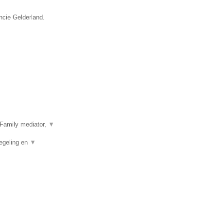
ncie Gelderland.
Family mediator,
▼
egeling en
▼