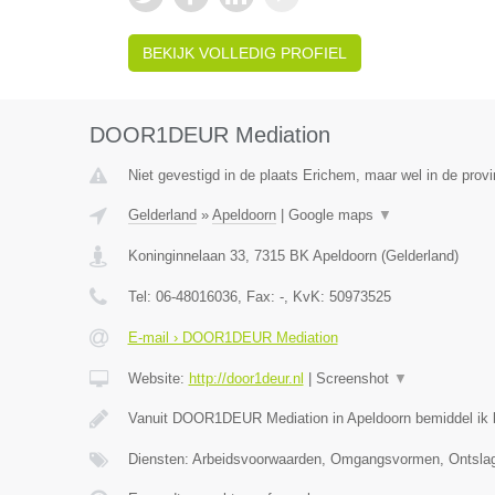
BEKIJK VOLLEDIG PROFIEL
DOOR1DEUR Mediation
Niet gevestigd in de plaats Erichem, maar wel in de provi
Gelderland
»
Apeldoorn
|
Google maps
▼
Koninginnelaan 33
,
7315 BK
Apeldoorn
(
Gelderland
)
Tel:
06-48016036
, Fax:
-
, KvK:
50973525
E-mail › DOOR1DEUR Mediation
Website:
http://door1deur.nl
|
Screenshot
▼
Vanuit DOOR1DEUR Mediation in Apeldoorn bemiddel ik bi
Diensten: Arbeidsvoorwaarden, Omgangsvormen, Ontslag,