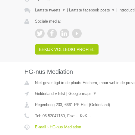
Laatste tweets
▼
|
Laatste facebook posts
▼
|
Introduct
Sociale media:
BEKIJK VOLLEDIG PROFIEL
HG-nus Mediation
Niet gevestigd in de plaats Erichem, maar wel in de provi
Gelderland
»
Elst
|
Google maps
▼
Regenboog 233
,
6661 PP
Elst
(
Gelderland
)
Tel:
06-52047130
, Fax:
-
, KvK:
-
E-mail › HG-nus Mediation