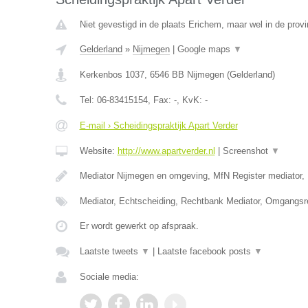
Niet gevestigd in de plaats Erichem, maar wel in de provi
Gelderland
»
Nijmegen
|
Google maps
▼
Kerkenbos 1037
,
6546 BB
Nijmegen
(
Gelderland
)
Tel:
06-83415154
, Fax:
-
, KvK:
-
E-mail › Scheidingspraktijk Apart Verder
Website:
http://www.apartverder.nl
|
Screenshot
▼
Mediator Nijmegen en omgeving, MfN Register mediator, 
Mediator, Echtscheiding, Rechtbank Mediator, Omgangsr
Er wordt gewerkt op afspraak.
Laatste tweets
▼
|
Laatste facebook posts
▼
Sociale media: