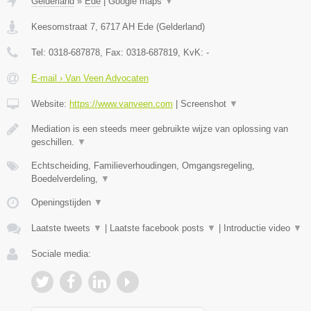
Gelderland
»
Ede
|
Google maps
▼
Keesomstraat 7
,
6717 AH
Ede
(
Gelderland
)
Tel:
0318-687878
, Fax:
0318-687819
, KvK:
-
E-mail › Van Veen Advocaten
Website:
https://www.vanveen.com
|
Screenshot
▼
Mediation is een steeds meer gebruikte wijze van oplossing van
geschillen.
▼
Echtscheiding, Familieverhoudingen, Omgangsregeling,
Boedelverdeling,
▼
Openingstijden
▼
Laatste tweets
▼
|
Laatste facebook posts
▼
|
Introductie video
▼
Sociale media: