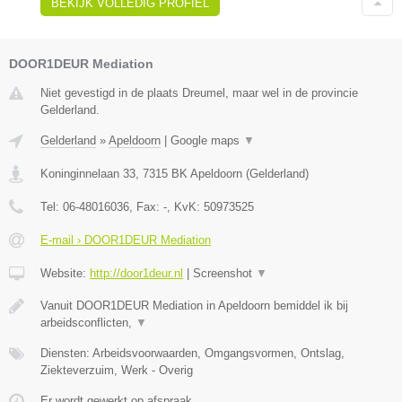
BEKIJK VOLLEDIG PROFIEL
DOOR1DEUR Mediation
Niet gevestigd in de plaats Dreumel, maar wel in de provincie
Gelderland.
Gelderland
»
Apeldoorn
|
Google maps
▼
Koninginnelaan 33
,
7315 BK
Apeldoorn
(
Gelderland
)
Tel:
06-48016036
, Fax:
-
, KvK:
50973525
E-mail › DOOR1DEUR Mediation
Website:
http://door1deur.nl
|
Screenshot
▼
Vanuit DOOR1DEUR Mediation in Apeldoorn bemiddel ik bij
arbeidsconflicten,
▼
Diensten: Arbeidsvoorwaarden, Omgangsvormen, Ontslag,
Ziekteverzuim, Werk - Overig
Er wordt gewerkt op afspraak.