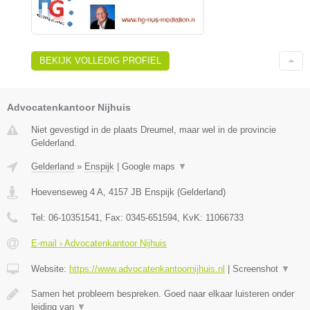
BEKIJK VOLLEDIG PROFIEL
Advocatenkantoor Nijhuis
Niet gevestigd in de plaats Dreumel, maar wel in de provincie
Gelderland.
Gelderland
»
Enspijk
|
Google maps
▼
Hoevenseweg 4 A
,
4157 JB
Enspijk
(
Gelderland
)
Tel:
06-10351541
, Fax:
0345-651594
, KvK:
11066733
E-mail › Advocatenkantoor Nijhuis
Website:
https://www.advocatenkantoornijhuis.nl
|
Screenshot
▼
Samen het probleem bespreken. Goed naar elkaar luisteren onder
leiding van
▼