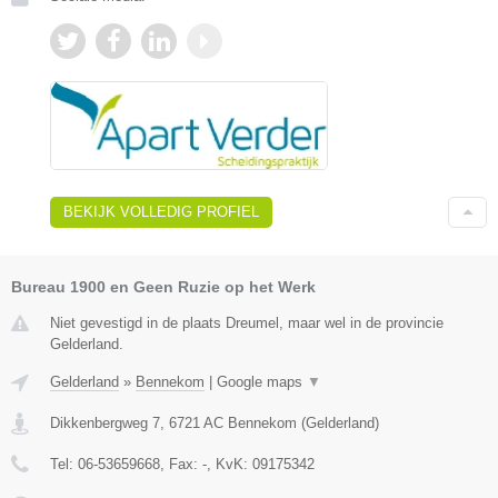
BEKIJK VOLLEDIG PROFIEL
Bureau 1900 en Geen Ruzie op het Werk
Niet gevestigd in de plaats Dreumel, maar wel in de provincie
Gelderland.
Gelderland
»
Bennekom
|
Google maps
▼
Dikkenbergweg 7
,
6721 AC
Bennekom
(
Gelderland
)
Tel:
06-53659668
, Fax:
-
, KvK:
09175342