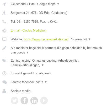
Gelderland
»
Ede
|
Google maps
▼
Bergstraat 2b
,
6711 DD
Ede
(
Gelderland
)
Tel:
06 – 5150 7539
, Fax:
-
, KvK:
-
E-mail › Circles Mediation
Website:
https://www.circles-mediation.nl/
|
Screenshot
▼
Als mediator begeleid ik partners die gaan scheiden bij het maken
van goede
▼
Echtscheiding, Omgangsregeling, Arbeidsconflict,
Familieverhoudingen,
▼
Er wordt gewerkt op afspraak.
Laatste facebook posts
▼
Sociale media: