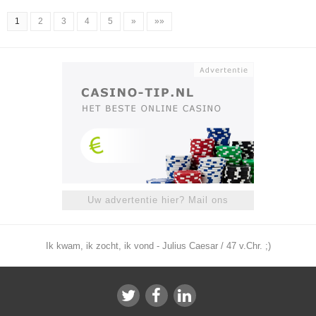
1
2
3
4
5
»
»»
Uw advertentie hier? Mail ons
Ik kwam, ik zocht, ik vond - Julius Caesar / 47 v.Chr. ;)