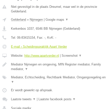
Niet gevestigd in de plaats Dreumel, maar wel in de provincie
Gelderland.
Gelderland
»
Nijmegen
|
Google maps
▼
Kerkenbos 1037
,
6546 BB
Nijmegen
(
Gelderland
)
Tel:
06-83415154
, Fax:
-
, KvK:
-
E-mail › Scheidingspraktijk Apart Verder
Website:
http://www.apartverder.nl
|
Screenshot
▼
Mediator Nijmegen en omgeving, MfN Register mediator, Family
mediator,
▼
Mediator, Echtscheiding, Rechtbank Mediator, Omgangsregeling en
▼
Er wordt gewerkt op afspraak.
Laatste tweets
▼
|
Laatste facebook posts
▼
Sociale media: