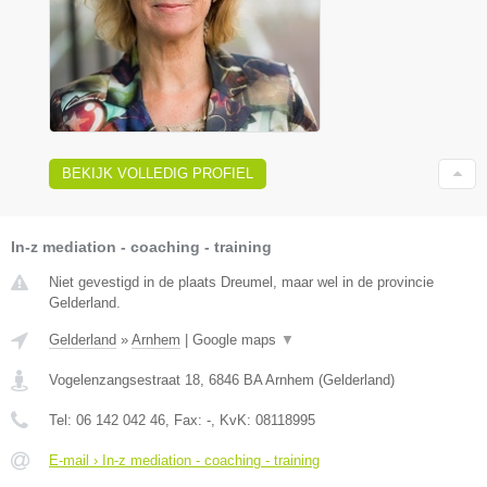
BEKIJK VOLLEDIG PROFIEL
In-z mediation - coaching - training
Niet gevestigd in de plaats Dreumel, maar wel in de provincie
Gelderland.
Gelderland
»
Arnhem
|
Google maps
▼
Vogelenzangsestraat 18
,
6846 BA
Arnhem
(
Gelderland
)
Tel:
06 142 042 46
, Fax:
-
, KvK:
08118995
E-mail › In-z mediation - coaching - training