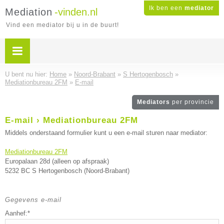
Ik ben een
mediator
Mediation
-vinden.nl
Vind een mediator bij u in de buurt!
U bent nu hier:
Home
»
Noord-Brabant
»
S Hertogenbosch
»
Mediationbureau 2FM
»
E-mail
Mediators
per provincie
E-mail › Mediationbureau 2FM
Middels onderstaand formulier kunt u een e-mail sturen naar mediator:
Mediationbureau 2FM
Europalaan 28d (alleen op afspraak)
5232 BC S Hertogenbosch (Noord-Brabant)
Gegevens e-mail
Aanhef:*