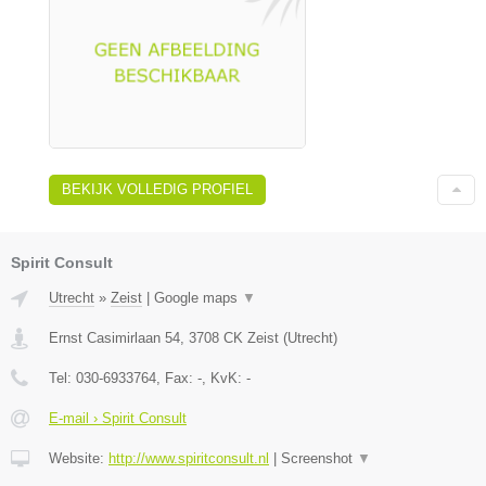
BEKIJK VOLLEDIG PROFIEL
Spirit Consult
Utrecht
»
Zeist
|
Google maps
▼
Ernst Casimirlaan 54
,
3708 CK
Zeist
(
Utrecht
)
Tel:
030-6933764
, Fax:
-
, KvK:
-
E-mail › Spirit Consult
Website:
http://www.spiritconsult.nl
|
Screenshot
▼