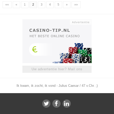
««
«
1
2
3
4
5
»
»»
Uw advertentie hier? Mail ons
Ik kwam, ik zocht, ik vond - Julius Caesar / 47 v.Chr. ;)