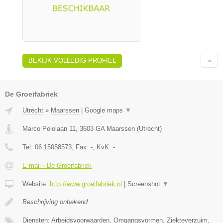
BEKIJK VOLLEDIG PROFIEL
De Groeifabriek
Utrecht
»
Maarssen
|
Google maps
▼
Marco Pololaan 11
,
3603 GA
Maarssen
(
Utrecht
)
Tel:
06 15058573
, Fax:
-
, KvK:
-
E-mail › De Groeifabriek
Website:
http://www.groeifabriek.nl
|
Screenshot
▼
Beschrijving onbekend
Diensten: Arbeidsvoorwaarden, Omgangsvormen, Ziekteverzuim,