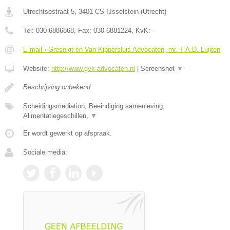
Utrechtsestraat 5
,
3401 CS
IJsselstein
(
Utrecht
)
Tel:
030-6886868
, Fax:
030-6881224
, KvK:
-
E-mail › Gresnigt en Van Kippersluis Advocaten, mr. T.A.D. Luijten
Website:
http://www.gvk-advocaten.nl
|
Screenshot
▼
Beschrijving onbekend
Scheidingsmediation, Beeindiging samenleving,
Alimentatiegeschillen,
▼
Er wordt gewerkt op afspraak.
Sociale media: