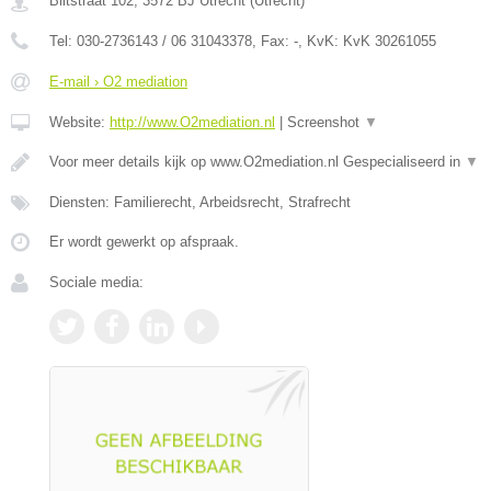
Biltstraat 102
,
3572 BJ
Utrecht
(
Utrecht
)
Tel:
030-2736143 / 06 31043378
, Fax:
-
, KvK:
KvK 30261055
E-mail › O2 mediation
Website:
http://www.O2mediation.nl
|
Screenshot
▼
Voor meer details kijk op www.O2mediation.nl Gespecialiseerd in
▼
Diensten: Familierecht, Arbeidsrecht, Strafrecht
Er wordt gewerkt op afspraak.
Sociale media: