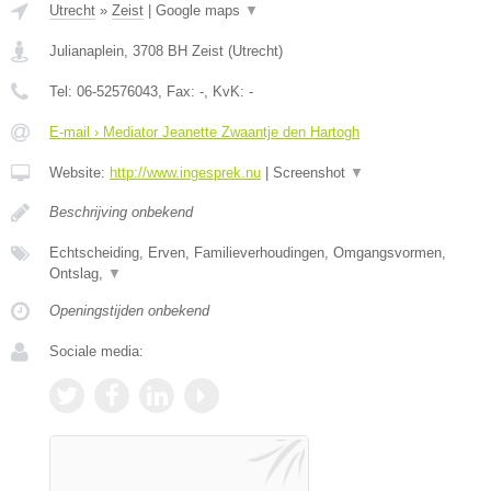
Utrecht
»
Zeist
|
Google maps
▼
Julianaplein
,
3708 BH
Zeist
(
Utrecht
)
Tel:
06-52576043
, Fax:
-
, KvK:
-
E-mail › Mediator Jeanette Zwaantje den Hartogh
Website:
http://www.ingesprek.nu
|
Screenshot
▼
Beschrijving onbekend
Echtscheiding, Erven, Familieverhoudingen, Omgangsvormen,
Ontslag,
▼
Openingstijden onbekend
Sociale media: