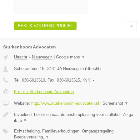
BEKIJK VOLLEDIG PROFIEL
Sturkenboom Advocaten
Utrecht
»
Nieuwegein
|
Google maps
▼
Schouwstede 1B
,
3431 JA
Nieuwegein
(
Utrecht
)
Tel:
030-6013510
, Fax:
030-6013515
, KvK:
-
E-mail › Sturkenboom Advocaten
Website:
http://www.sturkenboom-advocaten.nl
|
Screenshot
▼
Invoelend, helder en naar de beste oplossing voor u allebei. Zo ga
ik te
▼
Echtscheiding, Familieverhoudingen, Omgangsregeling,
Boedelverdeling,
▼