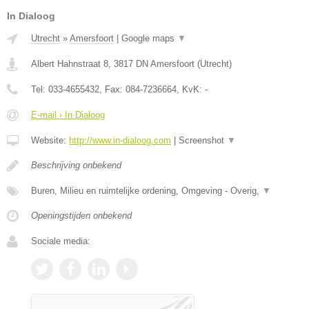
In Dialoog
Utrecht
»
Amersfoort
|
Google maps
▼
Albert Hahnstraat 8
,
3817 DN
Amersfoort
(
Utrecht
)
Tel:
033-4655432
, Fax:
084-7236664
, KvK:
-
E-mail › In Dialoog
Website:
http://www.in-dialoog.com
|
Screenshot
▼
Beschrijving onbekend
Buren, Milieu en ruimtelijke ordening, Omgeving - Overig,
▼
Openingstijden onbekend
Sociale media: