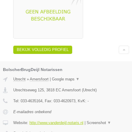
BEKIJK VOLLEDIG PROFIEL
BolscherBrugDeijl Notarissen
Utrecht
»
Amersfoort
|
Google maps
▼
Utrechtseweg 125
,
3818 EC
Amersfoort
(
Utrecht
)
Tel:
033-4635164
, Fax:
033-4620973
, KvK:
-
E-mailadres onbekend
Website:
http://www.vanderdeijl-notaris.nl
|
Screenshot
▼