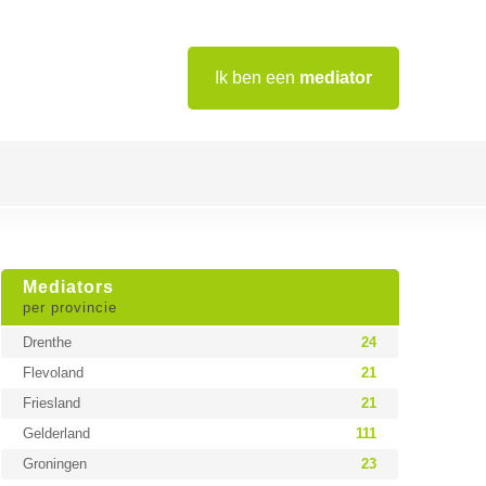
Ik ben een
mediator
Mediators
per provincie
Drenthe
24
Flevoland
21
Friesland
21
Gelderland
111
Groningen
23