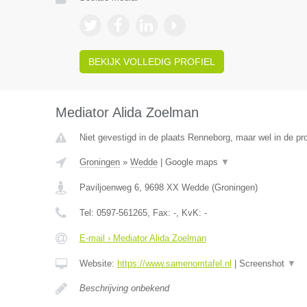
BEKIJK VOLLEDIG PROFIEL
Mediator Alida Zoelman
Niet gevestigd in de plaats Renneborg, maar wel in de pr
Groningen
»
Wedde
|
Google maps
▼
Paviljoenweg 6
,
9698 XX
Wedde
(
Groningen
)
Tel:
0597-561265
, Fax:
-
, KvK:
-
E-mail › Mediator Alida Zoelman
Website:
https://www.samenomtafel.nl
|
Screenshot
▼
Beschrijving onbekend