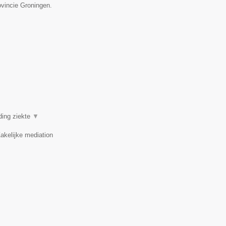
ovincie Groningen.
ding ziekte
▼
akelijke mediation