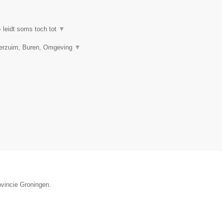
 leidt soms toch tot
▼
verzuim, Buren, Omgeving
▼
ovincie Groningen.