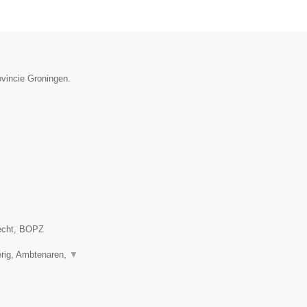
ovincie Groningen.
recht, BOPZ
erig, Ambtenaren,
▼