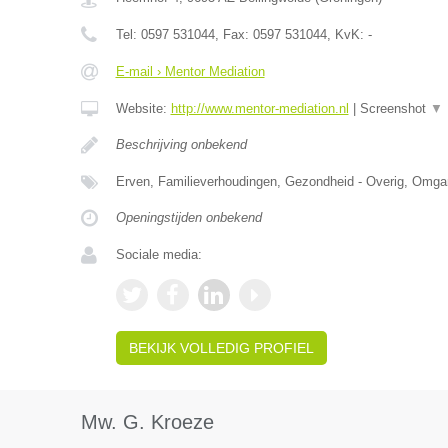
Tel:
0597 531044
, Fax:
0597 531044
, KvK:
-
E-mail › Mentor Mediation
Website:
http://www.mentor-mediation.nl
|
Screenshot
▼
Beschrijving onbekend
Erven, Familieverhoudingen, Gezondheid - Overig, Om
Openingstijden onbekend
Sociale media:
BEKIJK VOLLEDIG PROFIEL
Mw. G. Kroeze