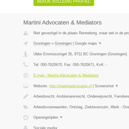
BEKIJK VOLLEDIG PROFIEL
Martini Advocaten & Mediators
Niet gevestigd in de plaats Renneborg, maar wel in de pr
Groningen
»
Groningen
|
Google maps
▼
Ubbo Emmiussingel 35
,
9711 BC
Groningen
(
Groningen
)
Tel:
050-7620670
, Fax:
050-7620671
, KvK:
-
E-mail › Martini Advocaten & Mediators
Website:
http://martiniadvocaten.nl
|
Screenshot
▼
Arbeidsrecht, Ambtenarenrecht, Onderwijsrecht, Familie
Arbeidsvoorwaarden, Ontslag, Ziekteverzuim, Werk - Ov
Openingstijden
▼
Sociale media: