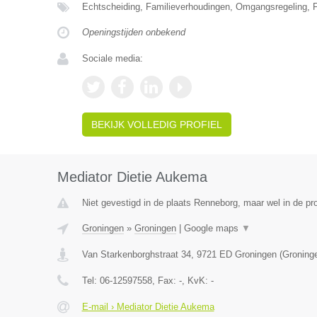
Echtscheiding, Familieverhoudingen, Omgangsregeling, F
Openingstijden onbekend
Sociale media:
BEKIJK VOLLEDIG PROFIEL
Mediator Dietie Aukema
Niet gevestigd in de plaats Renneborg, maar wel in de pr
Groningen
»
Groningen
|
Google maps
▼
Van Starkenborghstraat 34
,
9721 ED
Groningen
(
Groning
Tel:
06-12597558
, Fax:
-
, KvK:
-
E-mail › Mediator Dietie Aukema