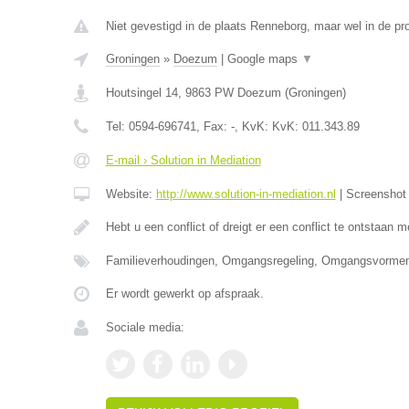
Niet gevestigd in de plaats Renneborg, maar wel in de pr
Groningen
»
Doezum
|
Google maps
▼
Houtsingel 14
,
9863 PW
Doezum
(
Groningen
)
Tel:
0594-696741
, Fax:
-
, KvK:
KvK: 011.343.89
E-mail › Solution in Mediation
Website:
http://www.solution-in-mediation.nl
|
Screensho
Hebt u een conflict of dreigt er een conflict te ontstaan
Familieverhoudingen, Omgangsregeling, Omgangsvormen,
Er wordt gewerkt op afspraak.
Sociale media: