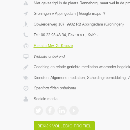
Niet gevestigd in de plaats Renneborg, maar wel in de pr
Groningen
»
Appingedam
|
Google maps
▼
Opwierderweg 107
,
9902 RB
Appingedam
(
Groningen
)
Tel:
06 22 93 43 34
, Fax:
n.v.t.
, KvK:
-
E-mail › Mw. G. Kroeze
Website onbekend
Coaching en relatie gerichte mediation waaronder begelei
Diensten: Algemene mediation, Scheidingsbemiddeling, Z
Openingstijden onbekend
Sociale media:
BEKIJK VOLLEDIG PROFIEL