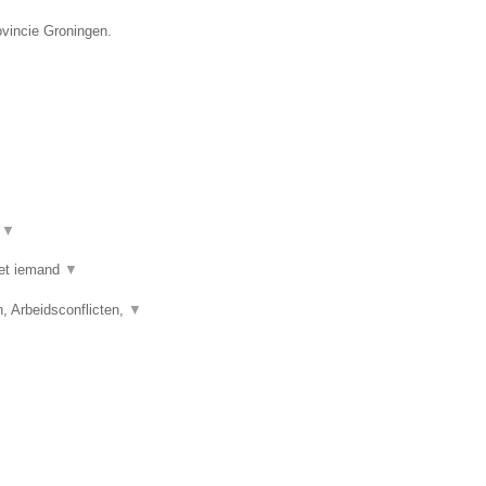
ovincie Groningen.
t
▼
 met iemand
▼
 Arbeidsconflicten,
▼