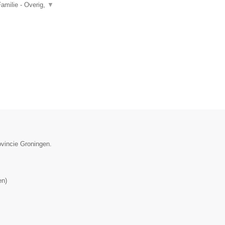
amilie - Overig,
▼
ovincie Groningen.
en
)