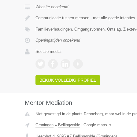
Website onbekend
Communicatie tussen mensen - met alle goede intenties -
Familieverhoudingen, Omgangsvormen, Ontslag, Ziekte
Openingstijden onbekend
Sociale media:
BEKIJK VOLLEDIG PROFIEL
Mentor Mediation
Niet gevestigd in de plaats Renneborg, maar wel in de pr
Groningen
»
Bellingwolde
|
Google maps
▼
Heemhof 4
,
9695 AZ
Bellingwolde
(
Groningen
)