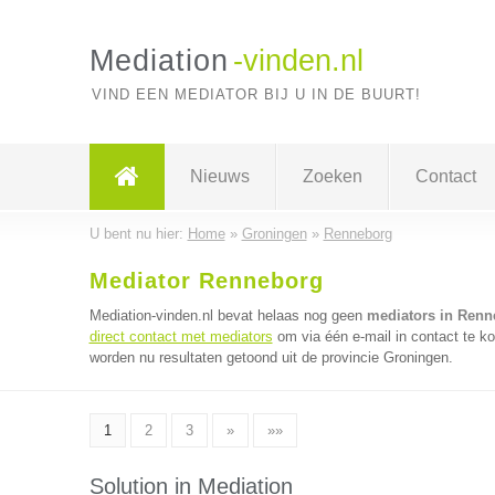
Mediation
-vinden.nl
VIND EEN MEDIATOR BIJ U IN DE BUURT!
Nieuws
Zoeken
Contact
U bent nu hier:
Home
»
Groningen
»
Renneborg
Mediator Renneborg
Mediation-vinden.nl bevat helaas nog geen
mediators in Renn
direct contact met mediators
om via één e-mail in contact te k
worden nu resultaten getoond uit de provincie Groningen.
1
2
3
»
»»
Solution in Mediation