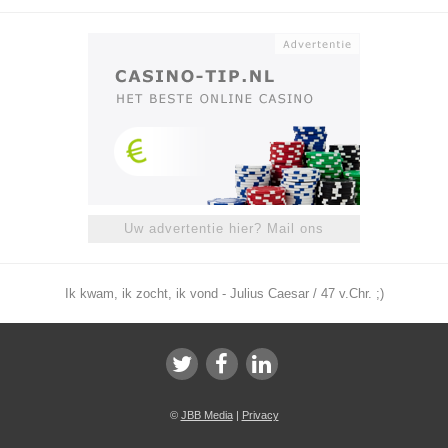
Uw advertentie hier? Mail ons
Ik kwam, ik zocht, ik vond - Julius Caesar / 47 v.Chr. ;)
©
JBB Media
|
Privacy