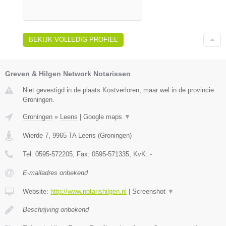
BEKIJK VOLLEDIG PROFIEL
Greven & Hilgen Network Notarissen
Niet gevestigd in de plaats Kostverloren, maar wel in de provincie
Groningen.
Groningen
»
Leens
|
Google maps
▼
Wierde 7
,
9965 TA
Leens
(
Groningen
)
Tel:
0595-572205
, Fax:
0595-571335
, KvK:
-
E-mailadres onbekend
Website:
http://www.notarishilgen.nl
|
Screenshot
▼
Beschrijving onbekend