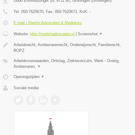
Ubbo Emmiussingel 35
,
9711 BC
Groningen
(
Groningen
)
Tel:
050-7620670
, Fax:
050-7620671
, KvK:
-
E-mail › Martini Advocaten & Mediators
Website:
http://martiniadvocaten.nl
|
Screenshot
▼
Arbeidsrecht, Ambtenarenrecht, Onderwijsrecht, Familierecht,
BOPZ
Arbeidsvoorwaarden, Ontslag, Ziekteverzuim, Werk - Overig,
Ambtenaren,
▼
Openingstijden
▼
Sociale media: