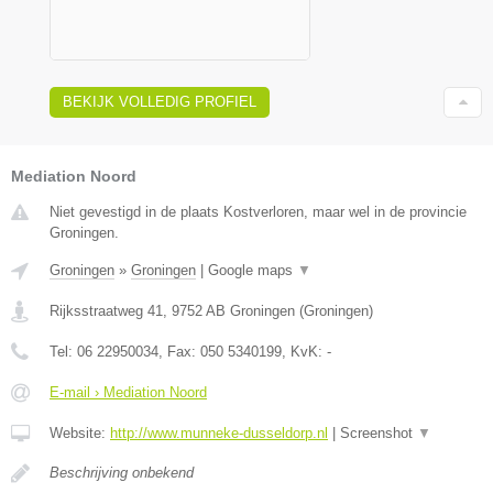
BEKIJK VOLLEDIG PROFIEL
Mediation Noord
Niet gevestigd in de plaats Kostverloren, maar wel in de provincie
Groningen.
Groningen
»
Groningen
|
Google maps
▼
Rijksstraatweg 41
,
9752 AB
Groningen
(
Groningen
)
Tel:
06 22950034
, Fax:
050 5340199
, KvK:
-
E-mail › Mediation Noord
Website:
http://www.munneke-dusseldorp.nl
|
Screenshot
▼
Beschrijving onbekend