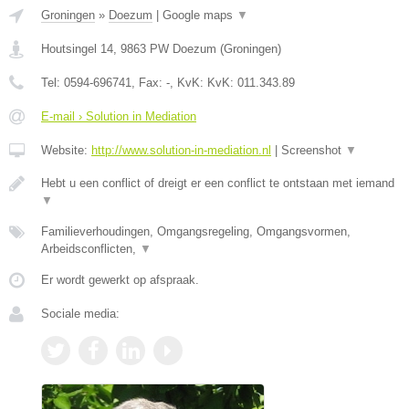
Groningen
»
Doezum
|
Google maps
▼
Houtsingel 14
,
9863 PW
Doezum
(
Groningen
)
Tel:
0594-696741
, Fax:
-
, KvK:
KvK: 011.343.89
E-mail › Solution in Mediation
Website:
http://www.solution-in-mediation.nl
|
Screenshot
▼
Hebt u een conflict of dreigt er een conflict te ontstaan met iemand
▼
Familieverhoudingen, Omgangsregeling, Omgangsvormen,
Arbeidsconflicten,
▼
Er wordt gewerkt op afspraak.
Sociale media: