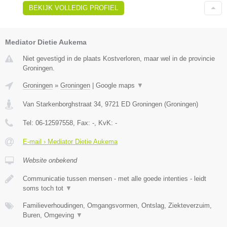
BEKIJK VOLLEDIG PROFIEL
Mediator Dietie Aukema
Niet gevestigd in de plaats Kostverloren, maar wel in de provincie
Groningen.
Groningen
»
Groningen
|
Google maps
▼
Van Starkenborghstraat 34
,
9721 ED
Groningen
(
Groningen
)
Tel:
06-12597558
, Fax:
-
, KvK:
-
E-mail › Mediator Dietie Aukema
Website onbekend
Communicatie tussen mensen - met alle goede intenties - leidt
soms toch tot
▼
Familieverhoudingen, Omgangsvormen, Ontslag, Ziekteverzuim,
Buren, Omgeving
▼