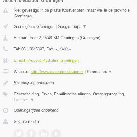
Accent Mediation Groningen
Niet gevestigd in de plaats Kostverloren, maar wel in de provincie
Groningen.
Groningen
»
Groningen
|
Google maps
▼
Eckhartstraat 2
,
9746 BM
Groningen
(
Groningen
)
Tel:
06 12845397
, Fax:
-
, KvK:
-
E-mail › Accent Mediation Groningen
Website:
http://www.accentmediation.nl
|
Screenshot
▼
Beschrijving onbekend
Echtscheiding, Erven, Familieverhoudingen, Omgangsregeling,
Familie -
▼
Openingstijden onbekend
Sociale media: