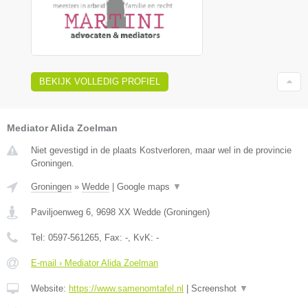
BEKIJK VOLLEDIG PROFIEL
Mediator Alida Zoelman
Niet gevestigd in de plaats Kostverloren, maar wel in de provincie
Groningen.
Groningen
»
Wedde
|
Google maps
▼
Paviljoenweg 6
,
9698 XX
Wedde
(
Groningen
)
Tel:
0597-561265
, Fax:
-
, KvK:
-
E-mail › Mediator Alida Zoelman
Website:
https://www.samenomtafel.nl
|
Screenshot
▼