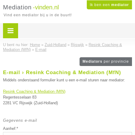
Ik ben een
mediator
Mediation
-vinden.nl
Vind een mediator bij u in de buurt!
U bent nu hier:
Home
»
Zuid-Holland
»
Rijswijk
»
Resink Coaching &
Mediation (MfN)
»
E-mail
Mediators
per provincie
E-mail › Resink Coaching & Mediation (MfN)
Middels onderstaand formulier kunt u een e-mail sturen naar mediator:
Resink Coaching & Mediation (MfN)
Regentesselaan 83
2281 VC Rijswijk (Zuid-Holland)
Gegevens e-mail
Aanhef:*