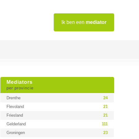
Ik ben een
mediator
Mediators
per provincie
Drenthe
24
Flevoland
21
Friesland
21
Gelderland
111
Groningen
23