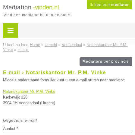
Ik ben een
mediator
Mediation
-vinden.nl
Vind een mediator bij u in de buurt!
U bent nu hier:
Home
»
Utrecht
»
Veenendaal
»
Notariskantoor Mr. P.M.
Vinke
»
E-mail
Mediators
per provincie
E-mail › Notariskantoor Mr. P.M. Vinke
Middels onderstaand formulier kunt u een e-mail sturen naar mediator:
Notariskantoor Mr. P.M. Vinke
Kerkewijk 126
3904 JH Veenendaal (Utrecht)
Gegevens e-mail
Aanhef:*